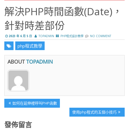
解決PHP時間函數(Date)，
針對時差部份
2023 年 6 月 5 日
TOPADMIN
PHP程式設計教學
NO COMMENT
php程式教學
ABOUT
TOPADMIN
文
Previous
如何在延伸裡呼叫PHP函數
章
Post:
Next
使用php程式的五個小技巧
導
Post:
發佈留言
覽