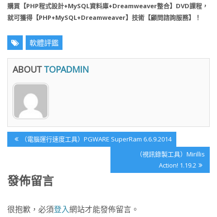
購買【PHP程式設計+MySQL資料庫+Dreamweaver整合】DVD課程，
就可獲得【PHP+MySQL+Dreamweaver】技術【顧問諮詢服務】！
軟體評鑑
ABOUT
TOPADMIN
文
Previous
（電腦運行速度工具）PGWARE SuperRam 6.6.9.2014
章
Post:
Next
（視訊錄製工具）Mirillis
導
Post:
Action! 1.19.2
覽
發佈留言
很抱歉，必須
登入
網站才能發佈留言。