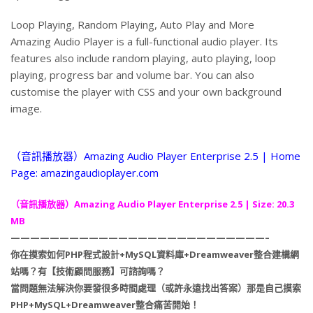
Loop Playing, Random Playing, Auto Play and More
Amazing Audio Player is a full-functional audio player. Its
features also include random playing, auto playing, loop
playing, progress bar and volume bar. You can also
customise the player with CSS and your own background
image.
（音訊播放器）Amazing Audio Player Enterprise 2.5 | Home
Page: amazingaudioplayer.com
（音訊播放器）Amazing Audio Player Enterprise 2.5 | Size: 20.3
MB
——————————————————————————–
你在摸索如何PHP程式設計+MySQL資料庫+Dreamweaver整合建構網
站嗎？有【技術顧問服務】可諮詢嗎？
當問題無法解決你要發很多時間處理（或許永遠找出答案）那是自己摸索
PHP+MySQL+Dreamweaver整合痛苦開始！