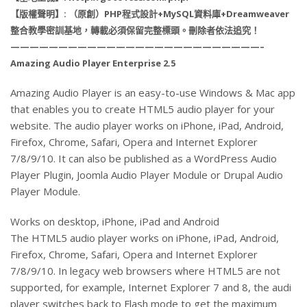
【版權聲明】: （原創）PHP程式設計+MySQL資料庫+Dreamweaver
整合教學密訓基地，轉載必須保留完整標頭。刪除者依法追究！
——————————————————————————–
Amazing Audio Player Enterprise 2.5
Amazing Audio Player is an easy-to-use Windows & Mac app
that enables you to create HTML5 audio player for your
website. The audio player works on iPhone, iPad, Android,
Firefox, Chrome, Safari, Opera and Internet Explorer
7/8/9/10. It can also be published as a WordPress Audio
Player Plugin, Joomla Audio Player Module or Drupal Audio
Player Module.
Works on desktop, iPhone, iPad and Android
The HTML5 audio player works on iPhone, iPad, Android,
Firefox, Chrome, Safari, Opera and Internet Explorer
7/8/9/10. In legacy web browsers where HTML5 are not
supported, for example, Internet Explorer 7 and 8, the audi
player switches back to Flash mode to get the maximum