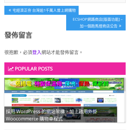
文
Previous
宅經濟正夯 台灣逾1千萬人曾上網購物
章
Post:
Next
ECSHOP網路商店[版面功能] –
導
Post:
加一個跑馬燈商店公告
覽
發佈留言
很抱歉，必須
登入
網站才能發佈留言。
POPULAR POSTS
採用 WordPress 的網站架構，加上啟用外掛
Woocommerce 購物車程式