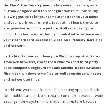
do. The Virtual Desktop module lets you run as many as four
custom-designed desktop configurations simultaneously,
allowing you to tailor your computer screen to your mood
and your work requirements. Last but not least, the suite
also gives you a complete picture of all aspects of your
computer's hardware, including detailed information about
your motherboard, processor, video card, memory, hard disk
and network.
In the first tab you can clean your Windows registry, traces
from web browsers, traces from Windows and third-party
apps, compact Google Chrome and Mozilla Firefox database
files, clean Windows temp files, as well as optimize Windows
and network settings.
In addition, you can select troubleshooting options (check
for graphics card updates, rebuild icon cache, reset network
settings), view system information and restore backups.