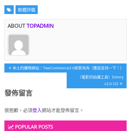
軟體評鑑
ABOUT
TOPADMIN
文
Previous
本土的購物網站：TweCommerce3.0來勢洶洶（應該支持一下！）
章
Post:
Next
（電影的拍攝工具）Dxtory
導
Post:
v2.0.122
覽
發佈留言
很抱歉，必須
登入
網站才能發佈留言。
POPULAR POSTS