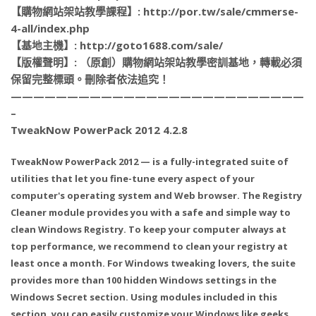
【購物網站架站教學課程】: http://por.tw/sale/cmmerse-
4-all/index.php
【基地主機】: http://goto1688.com/sale/
【版權聲明】: （原創）購物網站架站教學密訓基地，轉載必須
保留完整標頭。刪除者依法追究！
——————————————————————————
–
TweakNow PowerPack 2012 4.2.8
TweakNow PowerPack 2012 — is a fully-integrated suite of
utilities that let you fine-tune every aspect of your
computer's operating system and Web browser. The Registry
Cleaner module provides you with a safe and simple way to
clean Windows Registry. To keep your computer always at
top performance, we recommend to clean your registry at
least once a month. For Windows tweaking lovers, the suite
provides more than 100 hidden Windows settings in the
Windows Secret section. Using modules included in this
section, you can easily customize your Windows like geeks