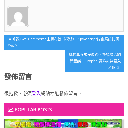
文
Previous
修改Twe-Commerce主題布景（模版），javascript語言應該如何
章
Post:
掛載？
導
Next
購物車程式安裝後，橫幅廣告總
覽
Post:
管錯誤：Graphs 資料夾無寫入
權限
發佈留言
很抱歉，必須
登入
網站才能發佈留言。
POPULAR POSTS