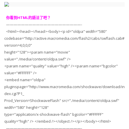
你看到HTML的語法了吧？
————————————————————-
<html><head></head><body><p id="oldpa" width="580"
codebase="
http://active.macromedia.com/flash2/cabs/swflash.cab#
version=4,0,0,0
"
height="128"><param name="movie"
value="./media/content/oldpa.swf" />
<param name="quality" value="high" /><param name="bgcolor"
value="#FFFFFF" />
<embed name="oldpa"
pluginspage="
http://www.macromedia.com/shockwave/download/in
dex.cgi?P1_
Prod_Version=ShockwaveFlash
" src="./media/content/oldpa.swf"
width="580" height="128"
type="application/x-shockwave-flash" bgcolor="#FFFFFF"
quality="high" /> </embed /></object /></p></body></html>
————————————————————-