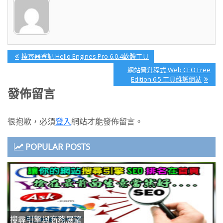
文
Previous
搜尋器登記 Hello Engines Pro 6.0.4軟體工具
Post:
章
Next
網站晉升程式 Web CEO Free
Post:
Edition 6.5 工具維護網站
導
發佈留言
覽
很抱歉，必須
登入
網站才能發佈留言。
POPULAR POSTS
搜尋引擎與商務展望