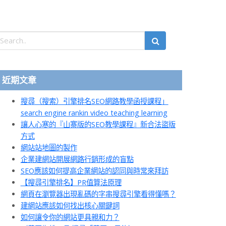
近期文章
搜尋（搜索）引擎排名SEO網路教學函授課程」
search engine rankin video teaching learning
讓人心寒的『山寨版的SEO教學課程』新合法盜版
方式
網站站地圖的製作
企業建網站開展網路行銷形成的盲點
SEO應該如何提高企業網站的認同與時常來拜訪
【搜尋引擎排名】PR值算法原理
網頁在瀏覽器出現亂碼的字串搜尋引擎看得懂嗎？
建網站應該如何找出核心關鍵詞
如何讓令你的網站更具親和力？