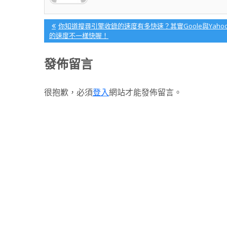
文
Previous
你知道搜尋引擎收錄的速度有多快速？其實Goole與Yaho
Post:
的速度不一樣快喔！
章
導
發佈留言
覽
很抱歉，必須
登入
網站才能發佈留言。