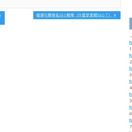
Next
o
搜尋引擎排名SEO教學（什麼是黑帽SEO？）
Post:
h
h
h
h
h
h
h