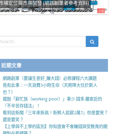
市場定位與市場開發 (網路創業者參考資料)
近期文章
網路創業（要讓生意好_賺大錢）必修課程六大課題
竟有此事：一天浪費3小時生命（天將降大任於斯人
也？）
擺脫「窮忙族（working poor）」事少.錢多.離家近的
『不辛苦存錢法』！
看到這新聞『三年來新高！新鮮人起薪2萬7』你是要哭？
還是要笑？
【上學與不上學的區別】你知道會不會賺錢與受教育的關
鍵點在那裡嗎？