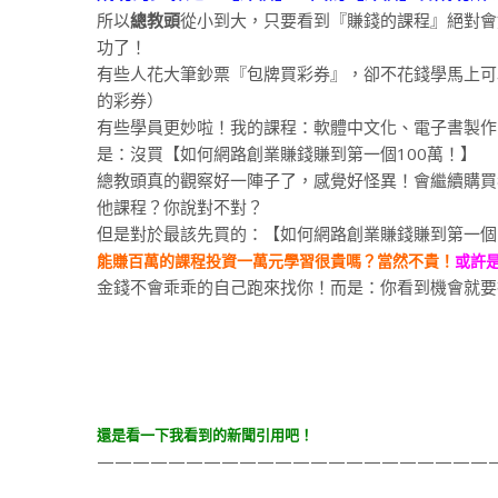
所以
總教頭
從小到大，只要看到『賺錢的課程』絕對會
功了！
有些人花大筆鈔票『包牌買彩券』，卻不花錢學馬上可
的彩券）
有些學員更妙啦！我的課程：軟體中文化、電子書製作、
是：沒買【如何網路創業賺錢賺到第一個100萬！】
總教頭真的觀察好一陣子了，感覺好怪異！會繼續購買
他課程？你說對不對？
但是對於最該先買的：【如何網路創業賺錢賺到第一個
能賺百萬的課程投資一萬元學習很貴嗎？當然不貴！
或許
金錢不會乖乖的自己跑來找你！而是：你看到機會就要
還是看一下我看到的新聞引用吧！
———————————————————————