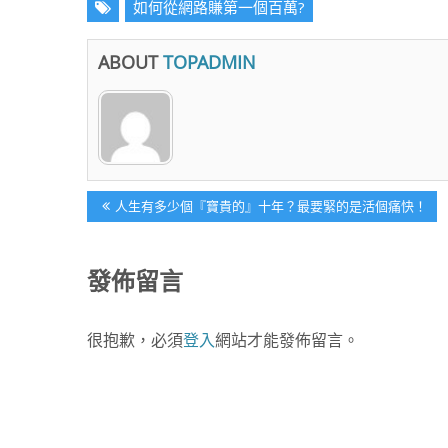
如何從網路賺第一個百萬?
ABOUT
TOPADMIN
文
Previous
人生有多少個『寶貴的』十年？最要緊的是活個痛快！
Post:
章
發佈留言
導
很抱歉，必須
登入
網站才能發佈留言。
覽