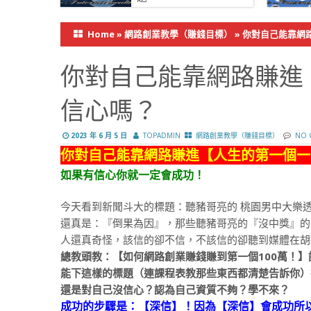
Home
»
網路創業教學（賺錢目標）
»
你對自己能靠網
你對自己能靠網路賺進
信心嗎？
2023 年 6 月 5 日
TOPADMIN
網路創業教學（賺錢目標）
NO 
你對自己能靠網路賺進【人生的第一個一
如果有信心你就一定會成功！
今天看到新聞斗大的標題：聽豬哥亮的 桃園男中大樂
還真是：『倒果為因』，那些聽豬哥亮的『沒中獎』的
人還真奇怪，該信的卻不信，不該信的卻聽到媒體在胡
總教頭教：【如何網路創業賺錢賺到第一個100萬！
能下這樣的標題（連課程表教那些東西都清楚告訴你）
還是對自己沒信心？認為自己資質不夠？學不來？
成功的步驟是：【深信】！因為【深信】會成功所