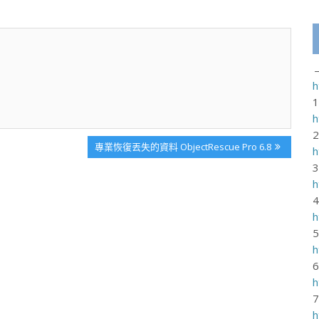
h
h
Next
專業恢復丟失的資料 ObjectRescue Pro 6.8
h
Post:
h
h
h
h
h