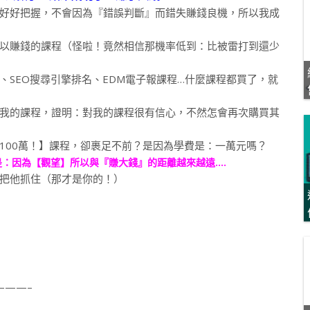
好好把握，不會因為『錯誤判斷』而錯失賺錢良機，所以我成
以賺錢的課程（怪啦！竟然相信那機率低到：比被雷打到還少
SEO搜尋引擎排名、EDM電子報課程…什麼課程都買了，就
我的課程，證明：對我的課程很有信心，不然怎會再次購買其
100萬！】課程，卻裹足不前？是因為學費是：一萬元嗎？
是：因為【觀望】所以與『賺大錢』的距離越來越遠….
把他抓住（那才是你的！）
——–