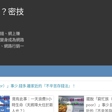
？密技
錢、網上賺
變身成為網路
、網路行銷一
poor）」事少.錢多.離家近的『不辛苦存錢法』！
竟有此事：一天浪費3小
擺脫「窮忙族（wo
時生命（天將降大任於斯
poor）」事少.
人也？）
近的『不辛苦