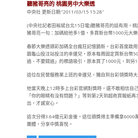
聽豬哥亮的 桃園男中大樂透
中央社 更新日期:”2011/03/15 15:28″
(中央社記者田裕斌台北15日電)聽豬哥亮的話有用，
豬哥亮一句：加碼給他多1億，多買新台幣1000元大樂透
春節大樂透頭彩加碼全台瘋狂記憶猶新，台彩首度啟用
園龜山投注站投注的幸運兒，原本每周固定買新台幣50
過、不要錯過」的標語吸引，原本買了1000元，到另1
這位在民營服務業上班的幸運兒，獨自到台彩領獎時大
他當天晚上12時多上台彩官網對獎時，還不敢相信自
「你的眼睛有沒有問題？」等到第2天到超商買報紙再
出，才感安心。
這次分得3.64億元彩金後，這位頭獎得主準備拿600
團體，分享中獎喜悅。