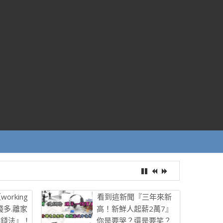
rking
看到這新聞『三年來新
錢多.離家
高！新鮮人起薪2萬7』
存錢法』！
你是要哭？還是要笑？