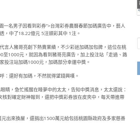
桃園一名男子因看到彩券”>台灣彩券農曆春節加碼廣告中，藝人
，中了18.22億元 5注頭彩其中 1注。
代言人豬哥亮創下熱賣業績，不少彩迷加碼加包牌，這位在桃
0至1000元，就因為看到豬哥亮廣告，加上投注站「走過、路
家投注站加碼1000元，加碼部分幸運中獎。
呼：還好有加碼，不然就得望錢興嘆。
己眼睛，急忙搖醒在睡夢中的太太，告知中獎消息，太太還說：
次核對確定財神報到，還把中獎彩券放在皮夾中，每天帶進帶
0萬元出來換屋，還捐出1500萬元給包括桃園縣政府及多家慈善