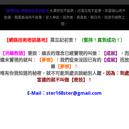
【總教頭】網路秘技密訓基地
大澤焚而不能熱，河漢冱而不能寒。疾雷破山而不
能傷、飄風振海而不能驚。至人神矣！若然者，乘雲氣，騎日月，而游乎網際之
間。
【網路技術密訓基地】
莫忘記初衷！
（堅持！直到成功！）
【洪總教頭】
曾說：過去的理念已經實現的叫做：
【成就】
，而
還未實現的就叫：
【夢想】！
我們從來沒因已有的
【成就】
而放
棄
【夢想】！
唯有你我知道的秘密，就不可能到處去說給別人聽，
因為：到處
宣揚的就不叫做【密技】！
E-Mail：ster168ster@gmail.com