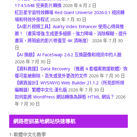
17.4.5.648 完美影片轉換
2026 年 8 月 2 日
紅巨星宇宙特效轉場 Red Giant Universe 2026.0.1 視訊轉
場和特效外掛程式
2026 年 7 月 30 日
【AI影片視頻工具】Aiarty Video Enhancer 使用心得與推
薦！（畫質增強.生成更多細節、強力降噪、消除模糊、提升
畫質，將瑕疵的影片修復至 4K 清晰度）
2026 年 7 月 30
日
【AI 換臉】AI FaceSwap 2.6.2 互換圖像和視訊中的人臉
2026 年 7 月 30 日
【資料救援】Data Recovery （推薦 4 套檔案救援軟體）恢
復可能被刪除、丟失或意外更改的文件
2026 年 7 月 30 日
【網頁設計】WYSIWYG Web Builder 21.1.2（所見即所得
編輯器）繁體中文化.漢化版
2026 年 7 月 30 日
如何能將 WordPress 網站轉換為靜態 HTML 網站？
2026
年 7 月 30 日
網路密訓基地網站快速導航
1-軟體中文化教學