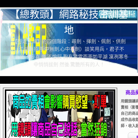
【總教頭】網路秘技密訓基
地
【行走江湖】的四個階段：尋劍、揮劍、佩劍、供劍
（江湖無招.手中無劍.心中有劍）談笑用兵，君子不
器！順.不妄喜 逆.不惶餒 胸有驚雷而面如平湖 凜冽寒冬
中悄悄拔劍 然後.驚艷所有的人！