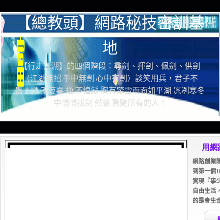
【總教頭】網路秘技密訓基
地
【行走江湖】的四個階段：尋劍、揮劍、佩劍、供劍
（江湖無招.手中無劍.心中有劍）談笑用兵，君子不
器！順.不妄喜 逆.不惶餒 胸有驚雷而面如平湖 凜冽寒冬
中悄悄拔劍 然後.驚艷所有的人！