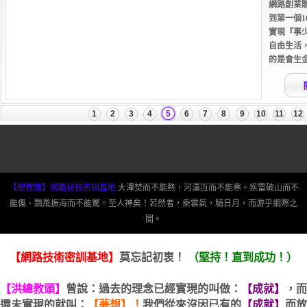
【總教頭】網路秘技密訓基地
大澤焚而不能熱，河漢冱而不能寒。疾雷破山而不
能傷、飄風振海而不能驚。至人神矣！若然者，乘雲氣，騎日月，而游乎網際之
間。
【網路技術密訓基地】
莫忘記初衷！
（堅持！直到成功！）
【洪總教頭】
曾說：過去的理念已經實現的叫做：
【成就】
，而
還未實現的就叫：
【夢想】！
我們從來沒因已有的
【成就】
而放