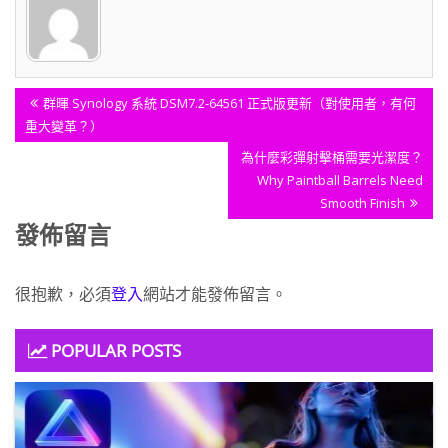
文
Previous
群暉 Synology 系統 DSM7.2-64561 正式版更新（對使用者，有何
章
Post:
重大變革？）
導
Next
為什麼彩彈射擊桶需要光潔度？
覽
Post:
Why Paintball Barrels Need
Smooth Finish
發佈留言
很抱歉，必須
登入
網站才能發佈留言。
POPULAR POSTS