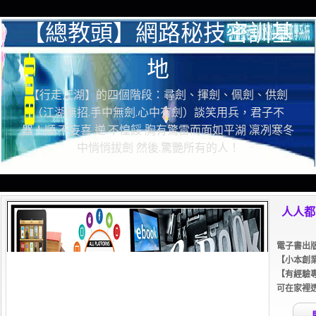
【總教頭】網路秘技密訓基
地
【行走江湖】的四個階段：尋劍、揮劍、佩劍、供劍
（江湖無招.手中無劍.心中有劍）談笑用兵，君子不
器！順.不妄喜 逆.不惶餒 胸有驚雷而面如平湖 凜冽寒冬
中悄悄拔劍 然後.驚艷所有的人！