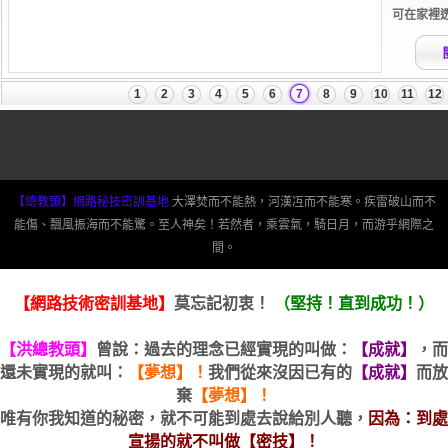
【總教頭】網路秘技密訓基地
大澤焚而不能熱，河漢冱而不能寒。疾雷破山而不
能傷、飄風振海而不能驚。至人神矣！若然者，乘雲氣，騎日月，而游乎網際之
間。
【網路技術密訓基地】
莫忘記初衷！
（堅持！直到成功！）
【洪總教頭】
曾說：過去的理念已經實現的叫做：
【成就】
，而
還未實現的就叫：
【夢想】！
我們從來沒因已有的
【成就】
而放
棄
【夢想】！
唯有你我知道的秘密，就不可能到處去說給別人聽，
因為：到處
宣揚的就不叫做【密技】！