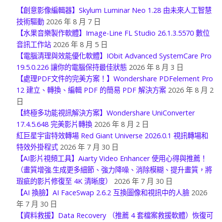
【創意影像編輯器】Skylum Luminar Neo 1.28 由未來人工智慧
技術驅動
2026 年 8 月 7 日
【水果音樂製作軟體】Image-Line FL Studio 26.1.3.5570 數位
音訊工作站
2026 年 8 月 5 日
【電腦清理與效能優化軟體】IObit Advanced SystemCare Pro
19.5.0.226 讓你的電腦保持最佳狀態
2026 年 8 月 3 日
【處理PDF文件的完美方案！】Wondershare PDFelement Pro
12 建立、轉換、編輯 PDF 的簡易 PDF 解決方案
2026 年 8 月 2
日
【終極多功能視訊解決方案】Wondershare UniConverter
17.4.5.648 完美影片轉換
2026 年 8 月 2 日
紅巨星宇宙特效轉場 Red Giant Universe 2026.0.1 視訊轉場和
特效外掛程式
2026 年 7 月 30 日
【AI影片視頻工具】Aiarty Video Enhancer 使用心得與推薦！
（畫質增強.生成更多細節、強力降噪、消除模糊、提升畫質，將
瑕疵的影片修復至 4K 清晰度）
2026 年 7 月 30 日
【AI 換臉】AI FaceSwap 2.6.2 互換圖像和視訊中的人臉
2026
年 7 月 30 日
【資料救援】Data Recovery （推薦 4 套檔案救援軟體）恢復可
能被刪除、丟失或意外更改的文件
2026 年 7 月 30 日