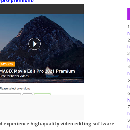
-pro-premium/
h
h
h
h
h
h
h
experience high-quality video editing software
h