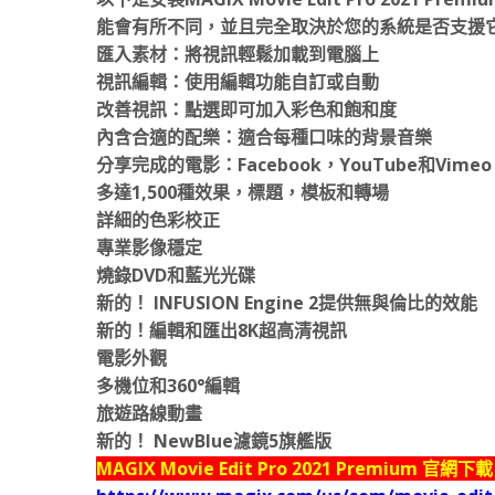
能會有所不同，並且完全取決於您的系統是否支援
匯入素材：將視訊輕鬆加載到電腦上
視訊編輯：使用編輯功能自訂或自動
改善視訊：點選即可加入彩色和飽和度
內含合適的配樂：適合每種口味的背景音樂
分享完成的電影：Facebook，YouTube和Vime
多達1,500種效果，標題，模板和轉場
詳細的色彩校正
專業影像穩定
燒錄DVD和藍光光碟
新的！ INFUSION Engine 2提供無與倫比的效能
新的！編輯和匯出8K超高清視訊
電影外觀
多機位和360°編輯
旅遊路線動畫
新的！ NewBlue濾鏡5旗艦版
MAGIX Movie Edit Pro 2021 Premium 官網下