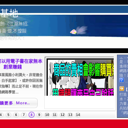
基地
劍（江湖無招.
喜 逆.不惶餒
驚艷所有的人！