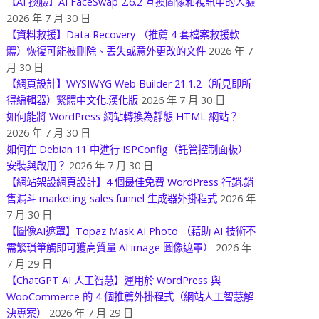
【AI 換臉】AI FaceSwap 2.6.2 互換圖像和視訊中的人臉
2026 年 7 月 30 日
【資料救援】Data Recovery （推薦 4 套檔案救援軟
體）恢復可能被刪除、丟失或意外更改的文件
2026 年 7
月 30 日
【網頁設計】WYSIWYG Web Builder 21.1.2（所見即所
得編輯器）繁體中文化.漢化版
2026 年 7 月 30 日
如何能將 WordPress 網站轉換為靜態 HTML 網站？
2026 年 7 月 30 日
如何在 Debian 11 中進行 ISPConfig（託管控制面板）
安裝與啟用？
2026 年 7 月 30 日
【網站架設網頁設計】4 個最佳免費 WordPress 行銷.銷
售漏斗 marketing sales funnel 生成器外掛程式
2026 年
7 月 30 日
【圖像AI遮罩】Topaz Mask AI Photo （藉助 AI 技術不
需繁瑣筆觸即可獲高質量 AI image 圖像遮罩）
2026 年
7 月 29 日
【ChatGPT AI 人工智慧】運用於 WordPress 與
WooCommerce 的 4 個推薦外掛程式（網站人工智慧解
決專案）
2026 年 7 月 29 日