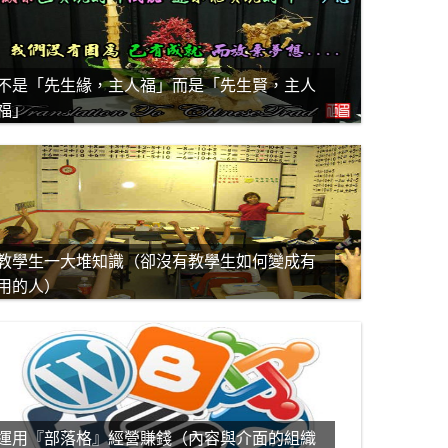
不是「先生緣，主人福」而是「先生賢，主人
福」
教學生一大堆知識（卻沒有教學生如何變成有
用的人）
運用『部落格』經營賺錢（內容與介面的組織