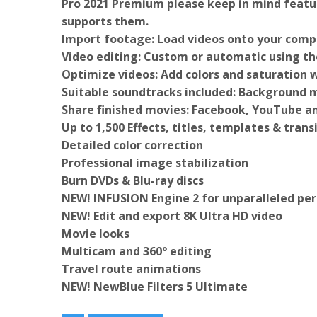
Pro 2021 Premium please keep in mind featu
supports them.
Import footage: Load videos onto your comp
Video editing: Custom or automatic using th
Optimize videos: Add colors and saturation w
Suitable soundtracks included: Background m
Share finished movies: Facebook, YouTube an
Up to 1,500 Effects, titles, templates & trans
Detailed color correction
Professional image stabilization
Burn DVDs & Blu-ray discs
NEW! INFUSION Engine 2 for unparalleled p
NEW! Edit and export 8K Ultra HD video
Movie looks
Multicam and 360° editing
Travel route animations
NEW! NewBlue Filters 5 Ultimate