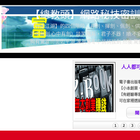
【總教頭】網路秘技密訓
【行走江湖】的四個階段：尋劍、揮劍、佩劍、供
手中無劍.心中有劍）談笑用兵，君子不器！順.不妄
胸有驚雷而面如平湖 凜冽寒冬中悄悄拔劍 然後.