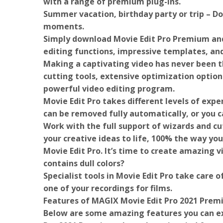
with a range of premium plug-ins.
Summer vacation, birthday party or trip – D
moments.
Simply download Movie Edit Pro Premium an
editing functions, impressive templates, and
Making a captivating video has never been th
cutting tools, extensive optimization options 
powerful video editing program.
Movie Edit Pro takes different levels of expe
can be removed fully automatically, or you 
Work with the full support of wizards and cu
your creative ideas to life, 100% the way yo
Movie Edit Pro. It’s time to create amazing v
contains dull colors?
Specialist tools in Movie Edit Pro take care 
one of your recordings for films.
Features of MAGIX Movie Edit Pro 2021 Pre
Below are some amazing features you can ex