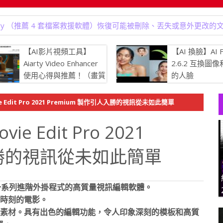
b Builder 21.1.2（所見即所得編輯器）繁體中文化.漢化版
【AI影片視頻工具】
【AI 換臉】AI F
Aiarty Video Enhancer
2.6.2 互換圖
使用心得與推薦！（畫質
的人臉
增強.生成更多細節、強
消除模糊、提升畫質，將瑕疵的
 Edit Pro 2021 Premium 製作引人入勝的視訊從未如此簡單
 4K 清晰度）
 Edit Pro 2021
入勝的視訊從未如此簡單
並體驗帶有一系列進階外掛程式的高質量視訊編輯軟體。
的時刻的電影。
編輯2D和3D素材。具有出色的編輯功能，令人印象深刻的模板和高質