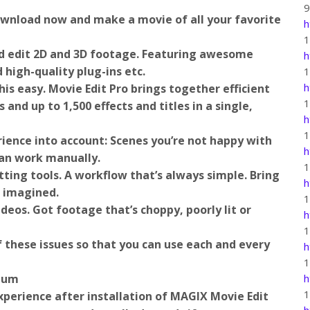
ownload now and make a movie of all your favorite
h
d edit 2D and 3D footage. Featuring awesome
h
 high-quality plug-ins etc.
h
is easy. Movie Edit Pro brings together efficient
and up to 1,500 effects and titles in a single,
h
rience into account: Scenes you’re not happy with
h
can work manually.
tting tools. A workflow that’s always simple. Bring
h
u imagined.
ideos. Got footage that’s choppy, poorly lit or
h
of these issues so that you can use each and every
h
mium
h
perience after installation of MAGIX Movie Edit
h