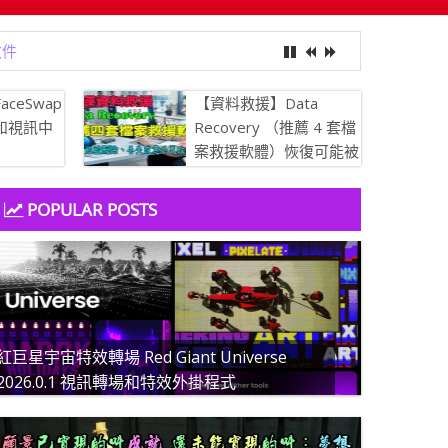
aceSwap
【資料救援】Data
像和視訊中
Recovery （推薦 4 套檔
案救援軟體）恢復可能被
刪除、丟失或意外更改的
文件
POPULAR POSTS
紅巨星宇宙特效轉場 Red Giant Universe
2026.0.1 視訊轉場和特效外掛程式