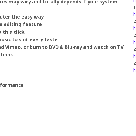
res may vary and totally depends if your system
h
uter the easy way
e editing feature
h
ith a click
usic to suit every taste
h
d Vimeo, or burn to DVD & Blu-ray and watch on TV
itions
h
h
erformance