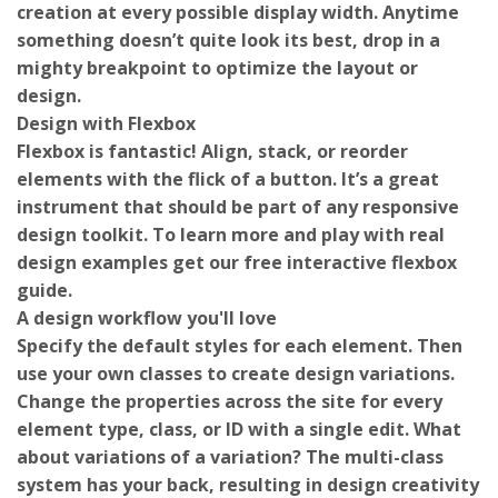
something doesn’t quite look its best, drop in a
mighty breakpoint to optimize the layout or
design.
Design with Flexbox
Flexbox is fantastic! Align, stack, or reorder
elements with the flick of a button. It’s a great
instrument that should be part of any responsive
design toolkit. To learn more and play with real
design examples get our free interactive flexbox
guide.
A design workflow you'll love
Specify the default styles for each element. Then
use your own classes to create design variations.
Change the properties across the site for every
element type, class, or ID with a single edit. What
about variations of a variation? The multi-class
system has your back, resulting in design creativity
and productivity you can’t experience elsewhere.