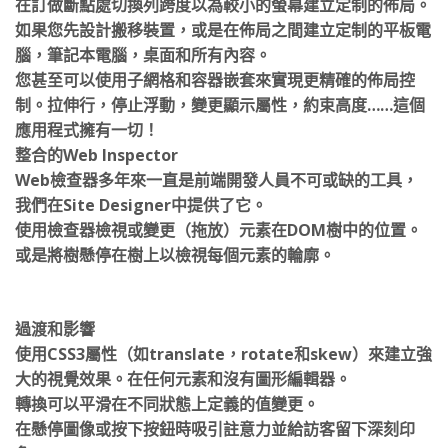
如果您先設計搬移裝置，或是在佈局之間建立定制的平板電
腦，筆記本電腦，桌面和所有內容。
您甚至可以使用子網格和容器嵌套來實現更精確的佈局控
制。拉伸行，停止浮動，變更顯示屬性，約束高度……這個
應用程式擁有一切！
整合的Web Inspector
Web檢查器多年來一直是前端開發人員不可或缺的工具，
我們在Site Designer中提供了它。
使用檢查器檢視或變更（拖放）元素在DOM樹中的位置。
或是將樹懸停在樹上以檢視每個元素的輪廓。
過渡和影響
使用CSS3屬性（如translate，rotate和skew）來建立強
大的視覺效果。在任何元素和沒有圖形編輯器。
轉換可以平滑在不同狀態上定義的值變更。
在懸停圖像或按下按鈕時吸引註意力並給訪客留下深刻印
象。