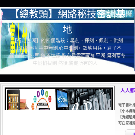
【總教頭】網路秘技密訓基
地
【行走江湖】的四個階段：尋劍、揮劍、佩劍、供劍
（江湖無招.手中無劍.心中有劍）談笑用兵，君子不
器！順.不妄喜 逆.不惶餒 胸有驚雷而面如平湖 凜冽寒冬
中悄悄拔劍 然後.驚艷所有的人！