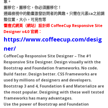
搬移它，搬移它，你必須搬移它！
通過檢視中的動畫激發訪問者的興趣。只需在元素ca之前調
整位置，大小，可見性等
響應式網頁（網站）設計師 CoffeeCup Responsive Site
Designer v4.0 官網：
https://www.coffeecup.com/desig
ner/
CoffeeCup Responsive Site Designer – The #1
Responsive Site Designer. Design visually with the
Bootstrap and Foundation frameworks. No code.
Build faster. Design better. CSS Frameworks are
used by millions of designers and developers.
Bootstrap 3 and 4, Foundation 6 and Materialize are
the most popular. Designing with these well tested
frameworks has many advantages.
Use the power of Bootstrap and Foundation
CSS Frameworks are used by millions of designers