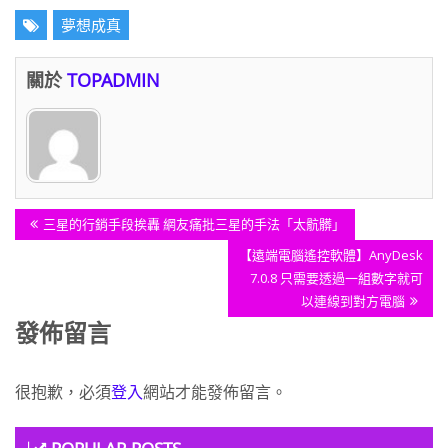
夢想成真
關於
TOPADMIN
文
Previous
三星的行銷手段挨轟 網友痛批三星的手法「太骯髒」
章
Post:
Next
【遠端電腦遙控軟體】AnyDesk
導
Post:
7.0.8 只需要透過一組數字就可
覽
以連線到對方電腦
發佈留言
很抱歉，必須
登入
網站才能發佈留言。
POPULAR POSTS