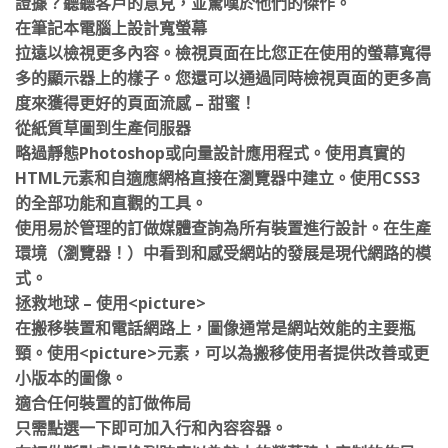
在筆記本電腦上設計寬螢幕
拉遠以檢視更多內容。檢視頁面在比您正在使用的螢幕寬得
多的顯示器上的樣子。您還可以通過同時檢視頁面的更多高
度來獲得更好的頁面流感 – 甜蜜！
從紙質草圖到生產伺服器
略過靜態Photoshop或向量設計應用程式。使用真實的
HTML元素和自適應網格直接在瀏覽器中建立。使用CSS3
的全部功能和直觀的工具。
使用易於管理的訂做媒體查詢為所有裝置進行設計。在生產
環境（瀏覽器！）中看到和感受網站的發展是現代網路的模
式。
拯救地球 – 使用<picture>
在搬移裝置和電話網路上，圖像通常是網站效能的主要瓶
頸。使用<picture>元素，可以為搬移使用者提供改善或更
小版本的圖像。
適合任何裝置的訂做佈局
只需點選一下即可加入行和內容容器。
在訂做斷點處切換列跨度以為較小的螢幕建立定制的佈局。