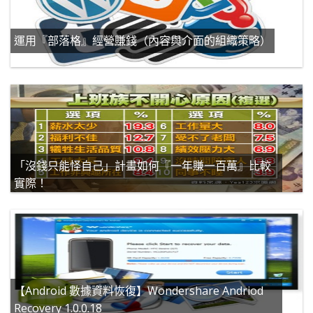
運用『部落格』經營賺錢（內容與介面的組織策略）
「沒錢只能怪自己」計畫如何『一年賺一百萬』比較
實際！
【Android 數據資料恢復】Wondershare Andriod
Recovery 1.0.0.18