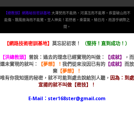
【總教頭】網路秘技密訓基地
大澤焚而不能熱，河漢冱而不能寒。疾雷破山而不
能傷、飄風振海而不能驚。至人神矣！若然者，乘雲氣，騎日月，而游乎網際之
間。
【網路技術密訓基地】
莫忘記初衷！
（堅持！直到成功！）
【洪總教頭】
曾說：過去的理念已經實現的叫做：
【成就】
，而
還未實現的就叫：
【夢想】！
我們從來沒因已有的
【成就】
而放
棄
【夢想】！
唯有你我知道的秘密，就不可能到處去說給別人聽，
因為：到處
宣揚的就不叫做【密技】！
E-Mail：ster168ster@gmail.com