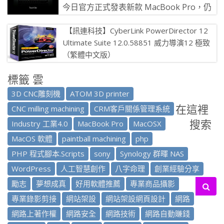
今日官方正式發表新款 MacBook Pro，仍
有 13 吋與 15 吋兩種機型，以 13 吋機型來
【訊連科技】CyberLink PowerDirector 12
說，比起前 […]
Ultimate Suite 12.0.58851 威力導演12 極致
（繁體中文版）
【訊連科技】CyberLink PowerDirector 12
標籤 雲
Ultimate Suite 12.0.58 […]
3D CNC雕刻機
ATOM 3D printer
在這裡
CNC milling machining
CRM客戶關係管理系統
搜索
Industry 工業4.0
MacBook Pro
MacOSX
MacOS 軟體
paintball machining
php
PHP 程式腳本.Scripts
sony
Synology 群暉 NAS
WordPress
人工智慧創作
八字命理
創業經驗分享
勵志
夢想成真
好用軟體推薦
專業商品攝影
專業錄影剪接
網站架設
網站架設網頁設計
網路
網路上著作權
網路安全
網路技術
網路自動賺錢