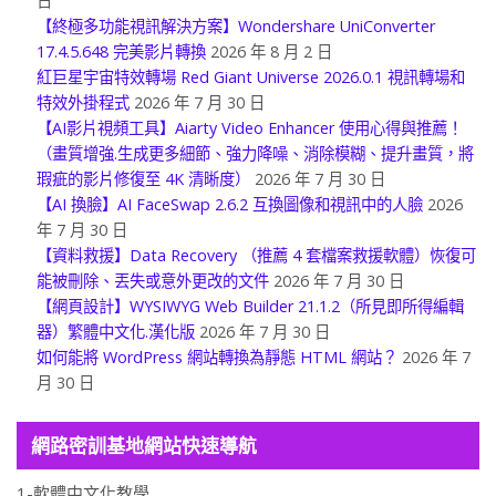
日
【終極多功能視訊解決方案】Wondershare UniConverter
17.4.5.648 完美影片轉換
2026 年 8 月 2 日
紅巨星宇宙特效轉場 Red Giant Universe 2026.0.1 視訊轉場和
特效外掛程式
2026 年 7 月 30 日
【AI影片視頻工具】Aiarty Video Enhancer 使用心得與推薦！
（畫質增強.生成更多細節、強力降噪、消除模糊、提升畫質，將
瑕疵的影片修復至 4K 清晰度）
2026 年 7 月 30 日
【AI 換臉】AI FaceSwap 2.6.2 互換圖像和視訊中的人臉
2026
年 7 月 30 日
【資料救援】Data Recovery （推薦 4 套檔案救援軟體）恢復可
能被刪除、丟失或意外更改的文件
2026 年 7 月 30 日
【網頁設計】WYSIWYG Web Builder 21.1.2（所見即所得編輯
器）繁體中文化.漢化版
2026 年 7 月 30 日
如何能將 WordPress 網站轉換為靜態 HTML 網站？
2026 年 7
月 30 日
網路密訓基地網站快速導航
1-軟體中文化教學