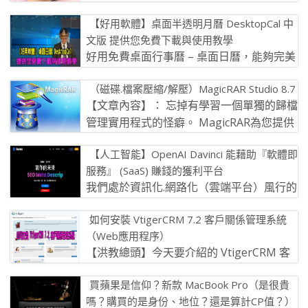
意，而手相中金星環也被稱為金星帶，當這
【好用軟體】桌面半透明月曆 DesktopCal 中
個金星環分別出現在手指根部的掌丘時 […]
文版 提供您免費下載與使用教學
好用免費桌面行事曆 – 桌面日曆，能夠完美
吸附於Windows 10/XP/Vista/7桌面 簡 […]
（磁碟.檔案壓縮/解壓）MagicRAR Studio 8.7
【文章內容】： 忘掉有學習一個單獨的歸檔
管理實用程式的怪癖。 MagicRAR為您提供
的便利顯而易見！ 看看裡 […]
【人工智能】OpenAI Davinci 能藉助『軟體即
服務』 (SaaS) 賺錢的獲利平台
我們處於資訊化.網路化（雲端平台）風行的
現代裡，善於藉助『軟體即服務』 (SaaS)
如何安裝 VtigerCRM 7.2 客戶關係管理系統
那賺錢的獲利是非常可觀的 […]
（Web應用程序）
【洪教總頭】今天要介紹的 VtigerCRM 客
戶關係管理系統，是一套基於Web以銷售能
買蘋果是信仰？新款 MacBook Pro（是很貴
力自動化(SFA)為主 […]
嗎？購買的是身份、地位？還是算計CP值？）