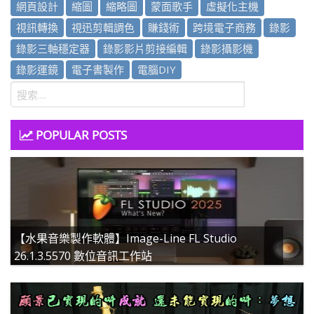
網頁設計
縮圖
縮略圖
蒙面歌手
虛擬化主機
視訊轉換
視迅剪輯調色
賺錢術
跨境電子商務
錄影
錄影三軸穩定器
錄影影片剪接編輯
錄影攝影機
錄影運鏡
電子書製作
電腦DIY
POPULAR POSTS
【水果音樂製作軟體】Image-Line FL Studio
26.1.3.5570 數位音訊工作站