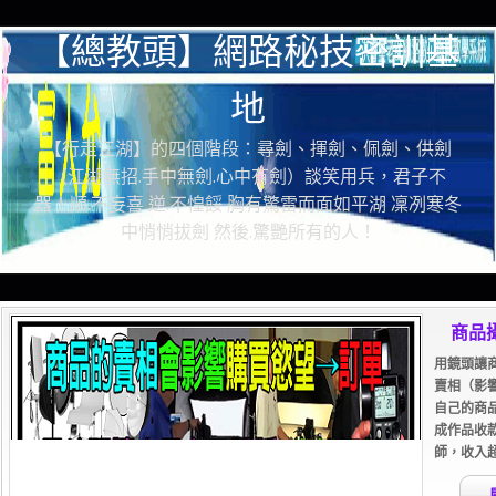
【總教頭】網路秘技密訓基
地
【行走江湖】的四個階段：尋劍、揮劍、佩劍、供劍
（江湖無招.手中無劍.心中有劍）談笑用兵，君子不
器！順.不妄喜 逆.不惶餒 胸有驚雷而面如平湖 凜冽寒冬
中悄悄拔劍 然後.驚艷所有的人！