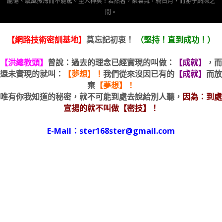
能傷、飄風振海而不能驚。至人神矣！若然者，乘雲氣，騎日月，而游乎網際之
間。
【網路技術密訓基地】
莫忘記初衷！
（堅持！直到成功！）
【洪總教頭】
曾說：過去的理念已經實現的叫做：
【成就】
，而
還未實現的就叫：
【夢想】！
我們從來沒因已有的
【成就】
而放
棄
【夢想】！
唯有你我知道的秘密，就不可能到處去說給別人聽，
因為：到處
宣揚的就不叫做【密技】！
E-Mail：ster168ster@gmail.com