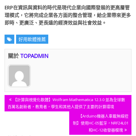
ERP在資訊與資料的時代是現代企業向國際發展的更高層管
理模式，它將完成企業各方面的整合管理，給企業帶來更多
即時、更廣泛、更長遠的經濟效益與社會效益。
好用軟體推薦
關於
TOPADMIN
文
Previous
【計算與視覺化軟體】Wolfram Mathematica 12.3.0 並為全球數
章
Post:
百萬名創新者，教育者，學生和其他人提供了主要的計算環境
導
Next
【Arduino機器人車載無線控
覽
Post:
制】使用HC-05藍牙，NRF24L01
和HC-12收發器模塊