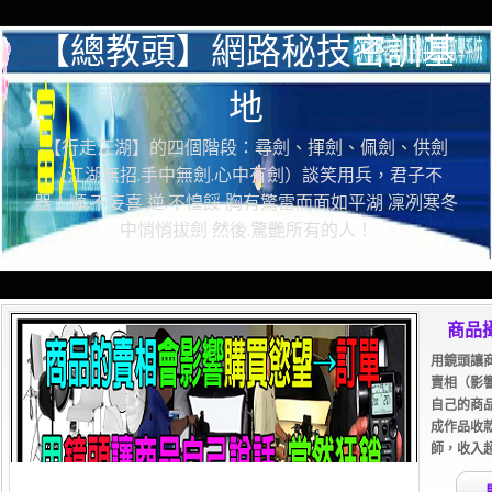
【總教頭】網路秘技密訓基
地
【行走江湖】的四個階段：尋劍、揮劍、佩劍、供劍
（江湖無招.手中無劍.心中有劍）談笑用兵，君子不
器！順.不妄喜 逆.不惶餒 胸有驚雷而面如平湖 凜冽寒冬
中悄悄拔劍 然後.驚艷所有的人！