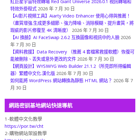
紅巨星宇宙特效轉場 Red Giant Universe 2026.0.1 視訊轉場和
特效外掛程式
2026 年 7 月 30 日
【AI影片視頻工具】Aiarty Video Enhancer 使用心得與推薦！
（畫質增強.生成更多細節、強力降噪、消除模糊、提升畫質，將
瑕疵的影片修復至 4K 清晰度）
2026 年 7 月 30 日
【AI 換臉】AI FaceSwap 2.6.2 互換圖像和視訊中的人臉
2026
年 7 月 30 日
【資料救援】Data Recovery （推薦 4 套檔案救援軟體）恢復可
能被刪除、丟失或意外更改的文件
2026 年 7 月 30 日
【網頁設計】WYSIWYG Web Builder 21.1.2（所見即所得編輯
器）繁體中文化.漢化版
2026 年 7 月 30 日
如何能將 WordPress 網站轉換為靜態 HTML 網站？
2026 年 7
月 30 日
網路密訓基地網站快速導航
1-軟體中文化教學
https://por.tw/cht
2-購物網站架設教學