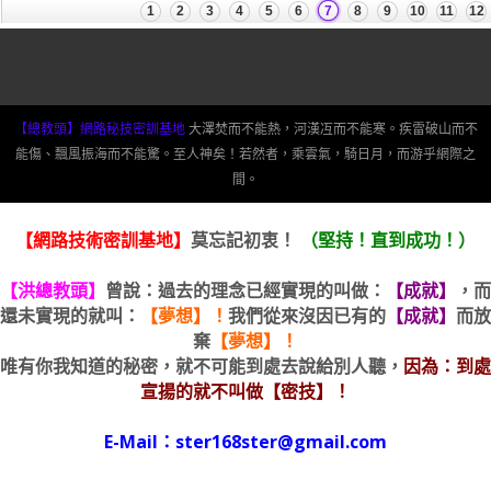
【總教頭】網路秘技密訓基地
大澤焚而不能熱，河漢冱而不能寒。疾雷破山而不
能傷、飄風振海而不能驚。至人神矣！若然者，乘雲氣，騎日月，而游乎網際之
間。
【網路技術密訓基地】
莫忘記初衷！
（堅持！直到成功！）
【洪總教頭】
曾說：過去的理念已經實現的叫做：
【成就】
，而
還未實現的就叫：
【夢想】！
我們從來沒因已有的
【成就】
而放
棄
【夢想】！
唯有你我知道的秘密，就不可能到處去說給別人聽，
因為：到處
宣揚的就不叫做【密技】！
E-Mail：ster168ster@gmail.com