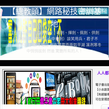
【總教頭】網路秘技密訓基
地
【行走江湖】的四個階段：尋劍、揮劍、佩劍、供劍
（江湖無招.手中無劍.心中有劍）談笑用兵，君子不
器！順.不妄喜 逆.不惶餒 胸有驚雷而面如平湖 凜冽寒冬
中悄悄拔劍 然後.驚艷所有的人！