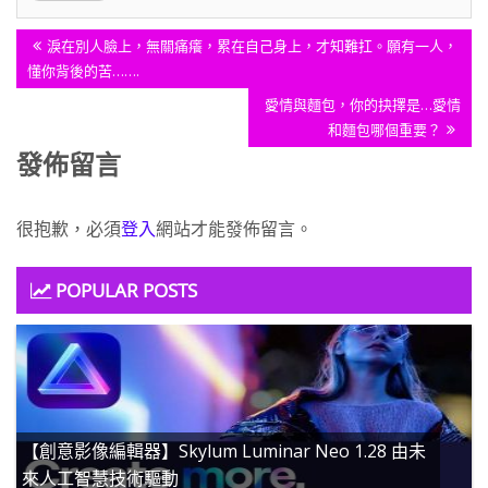
文
Previous
淚在別人臉上，無關痛癢，累在自己身上，才知難扛。願有一人，
章
Post:
懂你背後的苦…….
導
Next
愛情與麵包，你的抉擇是…愛情
覽
Post:
和麵包哪個重要？
發佈留言
很抱歉，必須
登入
網站才能發佈留言。
POPULAR POSTS
【創意影像編輯器】Skylum Luminar Neo 1.28 由未
來人工智慧技術驅動