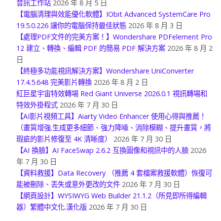
【電腦清理與效能優化軟體】IObit Advanced SystemCare Pro
19.5.0.226 讓你的電腦保持最佳狀態
2026 年 8 月 3 日
【處理PDF文件的完美方案！】Wondershare PDFelement Pro
12 建立、轉換、編輯 PDF 的簡易 PDF 解決方案
2026 年 8 月 2
日
【終極多功能視訊解決方案】Wondershare UniConverter
17.4.5.648 完美影片轉換
2026 年 8 月 2 日
紅巨星宇宙特效轉場 Red Giant Universe 2026.0.1 視訊轉場和
特效外掛程式
2026 年 7 月 30 日
【AI影片視頻工具】Aiarty Video Enhancer 使用心得與推薦！
（畫質增強.生成更多細節、強力降噪、消除模糊、提升畫質，將
瑕疵的影片修復至 4K 清晰度）
2026 年 7 月 30 日
【AI 換臉】AI FaceSwap 2.6.2 互換圖像和視訊中的人臉
2026
年 7 月 30 日
【資料救援】Data Recovery （推薦 4 套檔案救援軟體）恢復可
能被刪除、丟失或意外更改的文件
2026 年 7 月 30 日
【網頁設計】WYSIWYG Web Builder 21.1.2（所見即所得編輯
器）繁體中文化.漢化版
2026 年 7 月 30 日