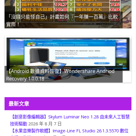
「沒錢只能怪自己」計畫如何『一年賺一百萬』比較
實際！
【Android 數據資料恢復】Wondershare Andriod
Recovery 1.0.0.18
最新文章
【創意影像編輯器】Skylum Luminar Neo 1.28 由未來人工智慧
技術驅動
2026 年 8 月 7 日
【水果音樂製作軟體】Image-Line FL Studio 26.1.3.5570 數位
音訊工作站
2026 年 8 月 5 日