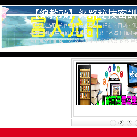
【總教頭】網路秘技密訓
【行走江湖】的四個階段：尋劍、揮劍、佩劍、供
手中無劍.心中有劍）談笑用兵，君子不器！順.不妄
胸有驚雷而面如平湖 凜冽寒冬中悄悄拔劍 然後.