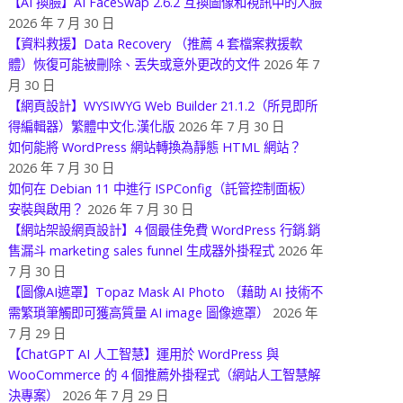
【AI 換臉】AI FaceSwap 2.6.2 互換圖像和視訊中的人臉
2026 年 7 月 30 日
【資料救援】Data Recovery （推薦 4 套檔案救援軟
體）恢復可能被刪除、丟失或意外更改的文件
2026 年 7
月 30 日
【網頁設計】WYSIWYG Web Builder 21.1.2（所見即所
得編輯器）繁體中文化.漢化版
2026 年 7 月 30 日
如何能將 WordPress 網站轉換為靜態 HTML 網站？
2026 年 7 月 30 日
如何在 Debian 11 中進行 ISPConfig（託管控制面板）
安裝與啟用？
2026 年 7 月 30 日
【網站架設網頁設計】4 個最佳免費 WordPress 行銷.銷
售漏斗 marketing sales funnel 生成器外掛程式
2026 年
7 月 30 日
【圖像AI遮罩】Topaz Mask AI Photo （藉助 AI 技術不
需繁瑣筆觸即可獲高質量 AI image 圖像遮罩）
2026 年
7 月 29 日
【ChatGPT AI 人工智慧】運用於 WordPress 與
WooCommerce 的 4 個推薦外掛程式（網站人工智慧解
決專案）
2026 年 7 月 29 日