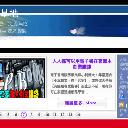
基地
劍（江湖無招.
喜 逆.不惶餒
驚艷所有的人！