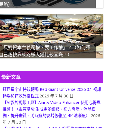
策略）
「反對資本主義霸權、要工作權」？（如何讓
自己趕快靠網路賺大錢比較實際！）
最新文章
紅巨星宇宙特效轉場 Red Giant Universe 2026.0.1 視訊
轉場和特效外掛程式
2026 年 7 月 30 日
【AI影片視頻工具】Aiarty Video Enhancer 使用心得與
推薦！（畫質增強.生成更多細節、強力降噪、消除模
糊、提升畫質，將瑕疵的影片修復至 4K 清晰度）
2026
年 7 月 30 日