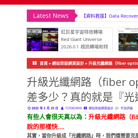
Latest News
【資料救援】Data Rec
紅巨星宇宙特效轉場
Red Giant Universe
2026.0.1 視訊轉場和特
效外掛程式
力降噪、
首頁
»
網站架設網頁設計
»
升級光纖網路（fiber op
影片修復至
升級光纖網路（fiber op
差多少？真的就是『光
2023 年 3 月 25 日
TOPADMIN
網站架設網頁設計
不加評論
有些人會很天真以為：
升級光纖網路（fib
說的那樣快….
其實，當你升級成『光纖網路』時，我們還需要克