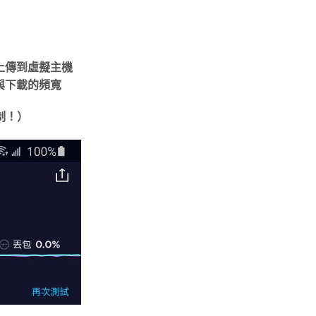
上傳到虛擬主機
與下載的頻寬
制！）