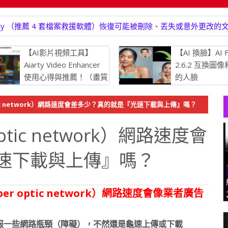
overy （推薦 4 套檔案救援軟體）恢復可能被刪除、丟失或意外更改的
【AI影片視頻工具】
【AI 換臉】AI F
Aiarty Video Enhancer
2.6.2 互換圖
使用心得與推薦！（畫質
的人臉
增強.生成更多細節、強
消除模糊、提升畫質，將瑕疵的
tic network）網路速度會差多少？真的就是『光速下載與上傳』嗎？
 4K 清晰度）
tic network）網路速度會
速下載與上傳』嗎？
er optic network）網路速度會像業者廣告
服一些網路瓶頸（障礙），不然還是龜速上傳或下載