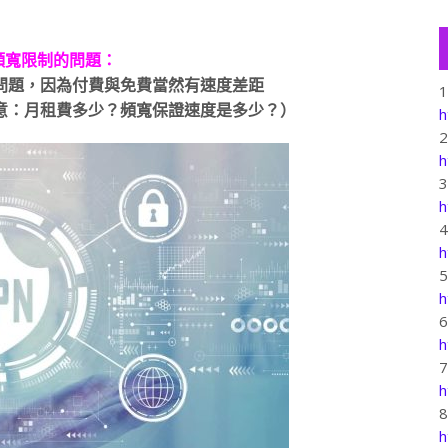
頻寬限制的問題：
問題，因為付費與免費當然有速度差距
意：月租費多少？頻寬保證速度是多少？）
h
h
h
h
h
h
h
h