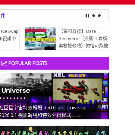
文件
aceSwap
【資料救援】Data
像和視訊中
Recovery （推薦 4 套檔
案救援軟體）恢復可能被
刪除、丟失或意外更改的
文件
POPULAR POSTS
紅巨星宇宙特效轉場 Red Giant Universe
2026.0.1 視訊轉場和特效外掛程式