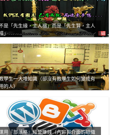
不是「先生緣，主人福」而是「先生賢，主人
福」
教學生一大堆知識（卻沒有教學生如何變成有
用的人）
運用『部落格』經營賺錢（內容與介面的組織