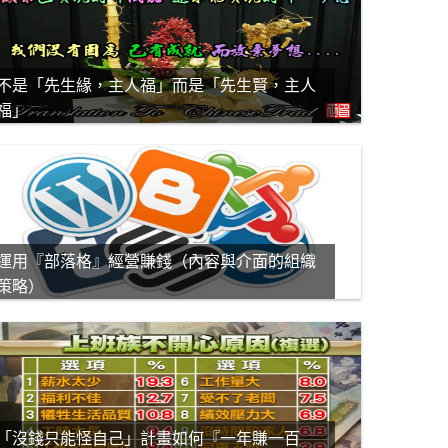
不是「先生緣，主人福」而是「先生賢，主人
福」
運用『部落格』經營賺錢（內容與介面的組織
策略）
「沒錢只能怪自己」計畫如何『一年賺一百