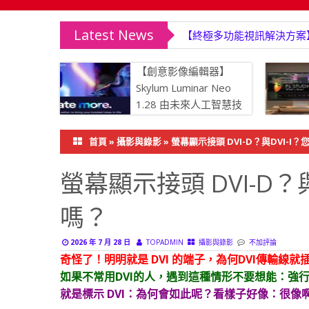
Latest News
【終極多功能視訊解決方案】Wonde
【創意影像編輯器】
Skylum Luminar Neo
1.28 由未來人工智慧技
術驅動
首頁
»
攝影與錄影
»
螢幕顯示接頭 DVI-D？與DVI-I
螢幕顯示接頭 DVI-D？
嗎？
2026 年 7 月 28 日
TOPADMIN
攝影與錄影
不加評論
奇怪了！明明就是 DVI 的端子，為何DVI傳輸線
如果不常用DVI的人，遇到這種情形不要想能：強
就是標示 DVI：為何會如此呢？看樣子好像：很像