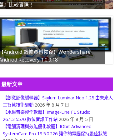
萬』比較實際！
【Android 數據資料恢復】Wondershare
Andriod Recovery 1.0.0.18
最新文章
【創意影像編輯器】Skylum Luminar Neo 1.28 由未來人
工智慧技術驅動
2026 年 8 月 7 日
【水果音樂製作軟體】Image-Line FL Studio
26.1.3.5570 數位音訊工作站
2026 年 8 月 5 日
【電腦清理與效能優化軟體】IObit Advanced
SystemCare Pro 19.5.0.226 讓你的電腦保持最佳狀態