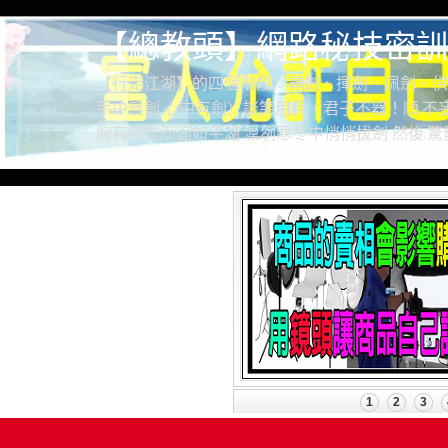
【總教頭】網路秘技密訓
【行走江湖】的四個階段：尋劍、揮劍、佩劍、供
手中無劍.心中有劍）談笑用兵，君子不器！順.不妄
胸有驚雷而面如平湖 凜冽寒冬中悄悄拔劍 然後.