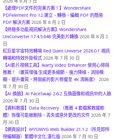
2026 年 8 月 3 日
【處理PDF文件的完美方案！】Wondershare
PDFelement Pro 12 建立、轉換、編輯 PDF 的簡易
PDF 解決方案
2026 年 8 月 2 日
【終極多功能視訊解決方案】Wondershare
UniConverter 17.4.5.648 完美影片轉換
2026 年 8 月 2
日
紅巨星宇宙特效轉場 Red Giant Universe 2026.0.1 視訊
轉場和特效外掛程式
2026 年 7 月 30 日
【AI影片視頻工具】Aiarty Video Enhancer 使用心得與
推薦！（畫質增強.生成更多細節、強力降噪、消除模
糊、提升畫質，將瑕疵的影片修復至 4K 清晰度）
2026
年 7 月 30 日
【AI 換臉】AI FaceSwap 2.6.2 互換圖像和視訊中的人臉
2026 年 7 月 30 日
【資料救援】Data Recovery （推薦 4 套檔案救援軟
體）恢復可能被刪除、丟失或意外更改的文件
2026 年 7
月 30 日
【網頁設計】WYSIWYG Web Builder 21.1.2（所見即所
得編輯器）繁體中文化.漢化版
2026 年 7 月 30 日