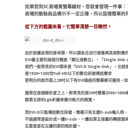
如果您到3C商場買螢幕線材，您就會發現一件事：
商場的散裝商品標示不一定正確，所以這裡簡單的列
從下方的截圖來看，它簡單清楚一目瞭然。
由於該圖呈現的是母頭，所以請各位自行想像與其相對應
DVI最主要的兩個分類是「類比或數位」、「Single-link or 
我們一般常見的DVI頭多是「DVI-D Single-link
是1920×1200含Full-HD以下的數位訊號傳送需求
更明白的說市面上28吋以下有DVI插座的螢幕都可適用
通常在這個解析度之上，較常見的是30吋螢幕2560×1600解
跟第五排的rgb針腳來應付較大的頻寬。
而DVI-D只能傳送數位訊號，螢幕只有支援D-sub輸入時
不過通常是設計成一邊D-sub，一邊如第五張圖的轉接頭來
主要是差在左邊的那四根針腳。