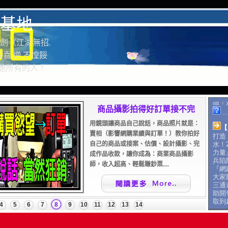
基地
劍（江湖無招.
喜 逆.不惶餒
驚艷所有的人！