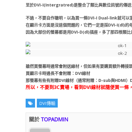
至於DVI-I(Intergratred)是整合了類比與數位訊號的傳
不過，不要自作聰明，以為買一條DVI-I Dual-link就可
在顯示卡方面是沒這個問題的，它們一定是採DVI-I(dl)
因為大部份的螢幕都是用DVI-D(dl)插座，多了那四根類
雖然買螢幕時通常會附送線材，但如果有要購買額外轉接
買顯示卡時通長不會附贈：DVI線材
那螢幕有些有附贈DVI線材（通常附贈：D-sub與HDMI）D
所以，不要到3C賣場，看到DVI線材就隨便買一條
DVI傳輸
關於
TOPADMIN