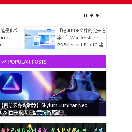
效能優化軟
【處理PDF文件的完美方
nced
案！】Wondershare
ro
PDFelement Pro 12 建
 讓你的電腦保
立、轉換、編輯 PDF 的
簡易 PDF 解決方案
POPULAR POSTS
【創意影像編輯器】Skylum Luminar Neo
1.28 由未來人工智慧技術驅動