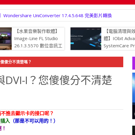
rshare UniConverter 17.4.5.648 完美影片轉換
【水果音樂製作軟體】
【電腦清理與
Image-Line FL Studio
體】IObit Adva
26.1.3.5570 數位音訊工
SystemCare P
作站
19.5.0.226
持最佳狀態
？您傻傻分不清楚嗎？
與DVI-I？您傻傻分不清楚
就插不進去顯示卡的接口呢？
行插入
（那是不可以用的！）
啊！