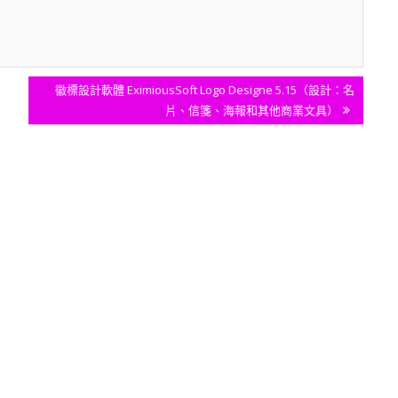
Next
徽標設計軟體 EximiousSoft Logo Designe 5.15（設計：名
Post:
片、信箋、海報和其他商業文具）