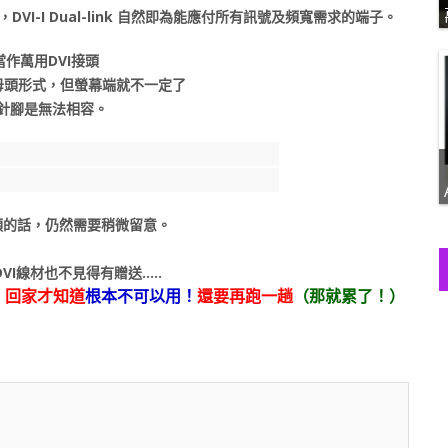
送，DVI-I Dual-link 自然即為能應付所有訊號及頻寬需求的端子。
以當作萬用DVI接頭
的母頭形式，但螢幕端就不一定了
比針腳是無法相容。
頭的話，仍然需要稍微留意。
VI線材也不見得有贈送…..
，回家才知道
根本不可以用！
還要再跑一趟
（那就累了！）