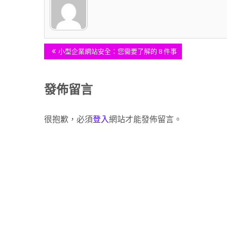
文
Previous
小型企業網站安全：您需要了解的 8 件事
Post:
章
發佈留言
導
很抱歉，必須
登入
網站才能發佈留言。
覽