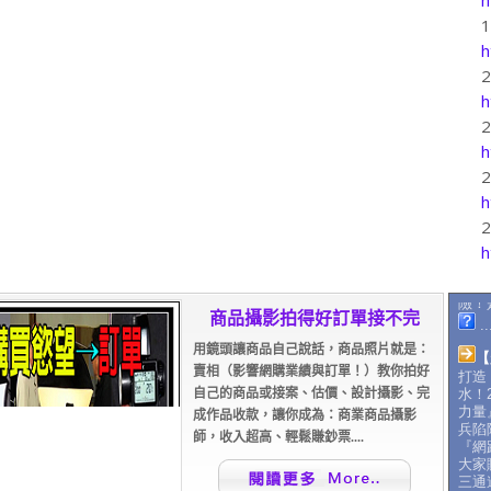
h
h
h
h
h