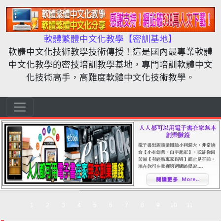
跳轉到內容
軟體繁體中文化教學【密訓基地】
軟體中文化技術教學技術傳授！這是國內最專業軟體
中文化教學的密技培訓教學基地，專門培訓軟體中文
化技術高手，高難度軟體中文化技術教學。
跳轉到內容
Main Navigation
1
2
3
4
5
6
7
8
9
10
11
12
1