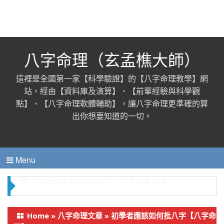
八字命理（玄孟樵大師）
這裡是全國第一家【科學驗證】的【八字命理教學】網
站，經由【資料庫及演算】、【前輩經驗與科學觀
點】、【八字命理軟體輔助】，讓八字命理更準確的算
出你想要知道的一切。
Menu
從 八字看你是否富命貧人？（八字命理 財運）
Home
»
八字命理文章
»
初學者應該如何批八字【八字命