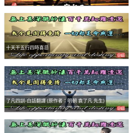
十天干五行四時喜忌
了凡四訓-白話翻譯 (原作者：明朝 袁了凡 先生)