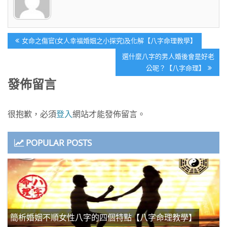
文
Previous
女命之傷官(女人幸福婚姻之小探究)及化解【八字命理教學】
章
Post:
Next
選什麼八字的男人婚後會是好老
導
Post:
公呢？【八字命理】
覽
發佈留言
很抱歉，必須
登入
網站才能發佈留言。
POPULAR POSTS
簡析婚姻不順女性八字的四個特點【八字命理教學】