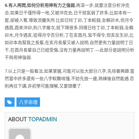
6.有人再問,如何分析用神有力之強弱
,再深一步,就要注意分析沖克
合,如果日干僅所得一地,又被沖克去,日干就氣弱了許多,比如本有一
屋,卻被人奪,導致流離失所.比如日柱丁卯,丁本較弱,全賴卯木,但月令
遇酉,酉來沖卯,則八字層次,就下降很多.同樣日柱丁卯,丁本較弱,全賴
卯木,月令遇亥,從得月令否分析,丁在亥酉月,皆不得令,但亥反生卯,比
如卯本為幫我之長輩,在亥月長輩又被人說明,自然更有力量說明丁日
干,在酉月長輩自己已經受傷,沒有力量再說明丁.—此部分是說明分析
干與用神強弱.
7.以上只是一般看法,如果掌握,可能可以批大部分八字,先培養興趣.當
然當中許多還有一些八字較難啃懂,不妨先放一邊,熟練後自然能通.否
則再往下講,非初學可能理解,又要頭暈了.
八字命理
ABOUT
TOPADMIN