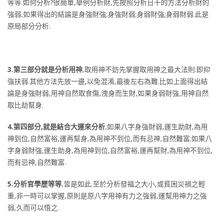
等等.如何分析?很簡單,舉例分析財,先按照分析日干的方法分析財的
強弱,如果得出的結論是身強財強;身強財弱;身弱財強;身弱財弱.此是
原局部分分析.
3.第三部分就是分析用神
,取用神不妨先掌握取用神之最大法則:即抑
強扶弱.其他方法先放一邊,以免混淆,最後左右為難.比如上面得出結
論是身強財弱,用神自然取食傷,洩身而生財,如果身弱財強,用神自然
取比劫幫身.
4.第四部分,就是結合大運來分析
,如果八字身強財弱,運生助財,為用
神到位,自然富裕,運再幫身,為用神不到位,而有忌神,自然難富;如果八
字身弱財強,運生助身,為用神到位,自然富裕,運再幫財,為用神不到位,
而有忌神,自然難富.
5.分析官學歷等等
,皆是如此.至於分析發福之大小,或貧困災禍之輕
重,非一時可以掌握,原則是原八字用神有力之強弱,運幫用神力之強
弱,久而可以悟之.