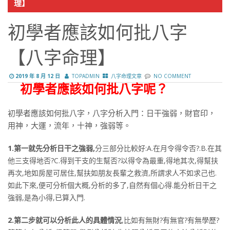
理】
初學者應該如何批八字
【八字命理】
2019 年 8 月 12 日
TOPADMIN
八字命理文章
NO COMMENT
初學者應該如何批八字呢？
初學者應該如何批八字，八字分析入門：日干強弱，財官印，
用神，大運，流年，十神，強弱等。
1.第一就先分析日干之強弱,
分三部分比較好:A.在月令得令否?.B.在其
他三支得地否?C.得到干支的生幫否?以得令為最重,得地其次,得幫扶
再次,地如房屋可居住,幫扶如朋友長輩之救濟,所謂求人不如求己也.
如此下來,便可分析個大概,分析的多了,自然有個心得.能分析日干之
強弱,是為小得,已算入門.
2.第二步就可以分析此人的具體情況
,比如有無財?有無官?有無學歷?