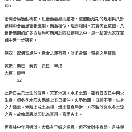
沖，
衝開合局衝動桃花，也衝動妻星而結婚。這個斷婚期的規則與八卦
預測中合而逢衝斷應期，頗為相似，理亦相同。其實何止這個，八
卦斷應期的許多方法均可應用於四柱預測之中，這一點請大家在實
踐中進一步研究。
例四：配偶宮逢沖，逢合之運有喜，財多身弱，幫身之年結婚
乾造：癸巳 癸亥 己巳 甲戌
大運：庚申
22
此造日主己土生於亥月，天寒地凍，水多土濕，雖有日支巳中丙火
生身，但冬季水旺火絕兼上亥巳相沖，火勢微弱，自顧不暇，生身
之力幾無。幸時上戌土為根，燥土幫身勝財，方不致於有水多土流
之患。故命局應以印比為喜用，喜愛火土。
再看柱中年月透財，命局有早婚之訊息，但不宜財多身弱，月柱與