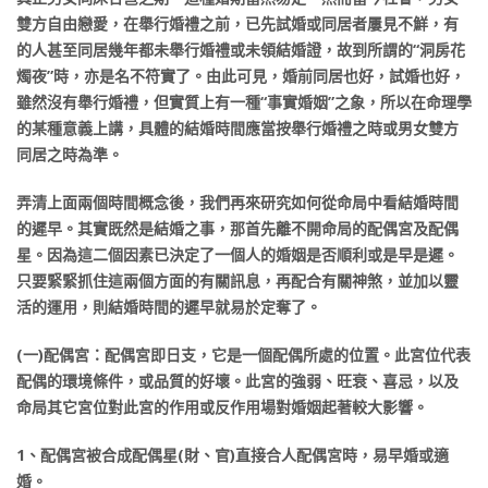
雙方自由戀愛，在舉行婚禮之前，已先試婚或同居者屢見不鮮，有
的人甚至同居幾年都未舉行婚禮或未領結婚證，故到所謂的“洞房花
燭夜”時，亦是名不符實了。由此可見，婚前同居也好，試婚也好，
雖然沒有舉行婚禮，但實質上有一種“事實婚姻”之象，所以在命理學
的某種意義上講，具體的結婚時間應當按舉行婚禮之時或男女雙方
同居之時為準。
弄清上面兩個時間概念後，我們再來研究如何從命局中看結婚時間
的遲早。其實既然是結婚之事，那首先離不開命局的配偶宮及配偶
星。因為這二個因素已決定了一個人的婚姻是否順利或是早是遲。
只要緊緊抓住這兩個方面的有關訊息，再配合有關神煞，並加以靈
活的運用，則結婚時間的遲早就易於定奪了。
(一)配偶宮：配偶宮即日支，它是一個配偶所處的位置。此宮位代表
配偶的環境條件，或品質的好壞。此宮的強弱、旺衰、喜忌，以及
命局其它宮位對此宮的作用或反作用場對婚姻起著較大影響。
1、配偶宮被合成配偶星(財、官)直接合人配偶宮時，易早婚或適
婚。