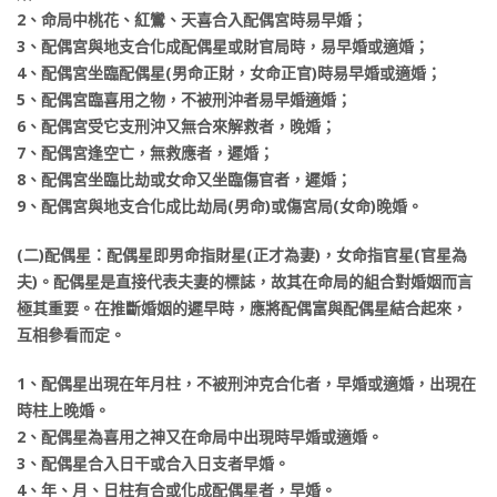
2、命局中桃花、紅鸞、天喜合入配偶宮時易早婚；
3、配偶宮與地支合化成配偶星或財官局時，易早婚或適婚；
4、配偶宮坐臨配偶星(男命正財，女命正官)時易早婚或適婚；
5、配偶宮臨喜用之物，不被刑沖者易早婚適婚；
6、配偶宮受它支刑沖又無合來解救者，晚婚；
7、配偶宮逢空亡，無救應者，遲婚；
8、配偶宮坐臨比劫或女命又坐臨傷官者，遲婚；
9、配偶宮與地支合化成比劫局(男命)或傷宮局(女命)晚婚。
(二)配偶星：配偶星即男命指財星(正才為妻)，女命指官星(官星為
夫)。配偶星是直接代表夫妻的標誌，故其在命局的組合對婚姻而言
極其重要。在推斷婚姻的遲早時，應將配偶富與配偶星結合起來，
互相參看而定。
1、配偶星出現在年月柱，不被刑沖克合化者，早婚或適婚，出現在
時柱上晚婚。
2、配偶星為喜用之神又在命局中出現時早婚或適婚。
3、配偶星合入日干或合入日支者早婚。
4、年、月、日柱有合或化成配偶星者，早婚。