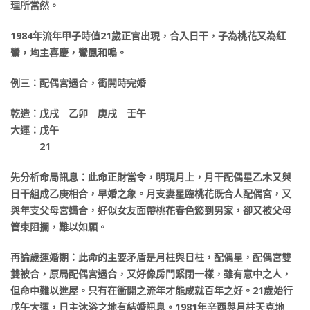
理所當然。
1984年流年甲子時值21歲正官出現，合入日干，子為桃花又為紅
鸞，均主喜慶，鸞鳳和鳴。
例三：配偶宮遇合，衝開時完婚
乾造：戊戌 乙卯 庚戌 壬午
大運：戊午
21
先分析命局訊息：此命正財當令，明現月上，月干配偶星乙木又與
日干組成乙庚相合，早婚之象。月支妻星臨桃花既合人配偶宮，又
與年支父母宮媾合，好似女友面帶桃花春色慾到男家，卻又被父母
管束阻攔，難以如願。
再論歲運婚期：此命的主要矛盾是月柱與日柱，配偶星，配偶宮雙
雙被合，原局配偶宮遇合，又好像房門緊閉一樣，雖有意中之人，
但命中難以進屋。只有在衝開之流年才能成就百年之好。21歲始行
戊午大運，日主沐浴之地有結婚訊息。1981年辛酉與月柱天克地