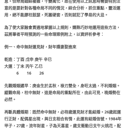
息。但命局錯綜複雜，千變萬化，故在使用以上訊息時需要特別注
意的是要針對各種命局不同的情況，綜合分析，抓住重點，靈活運
用，絕不能膠柱鼓瑟，死搬硬套，否則就犯了學易的大忌。
為了使大家融會貫通地掌握以上規則，嫻熟巧妙地運用這些方法，
茲將筆者平時預測的一些命理案例附上，以資評析參考：
例一、命中無財運見財，財年嬌妻娶進來
乾造：丁酉 戊申 庚午 辛巳
大運：丁未 丙午 乙巳
6 16 26
先觀婚姻遲早：庚金生於孟秋，祿刃雙全，身旺太過，不利婚姻。
縱觀命局，柱中無財，這是命局的重點所在，由此可見，晚婚勢在
必然。
再斷具體婚期：既然命中無財，必待歲運見財才能結婚。26歲起運
行正財，配偶星出現，與日支相合有情，此運有結婚信號。1984年
甲子，27歲，流年財星，子為天喜星，歲支衝動日支午火桃花，配