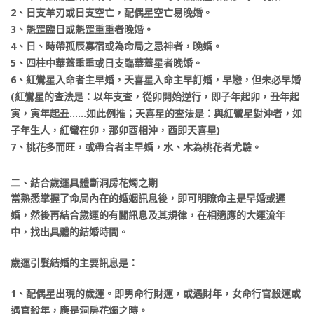
2、日支羊刃或日支空亡，配偶星空亡易晚婚。
3、魁罡臨日或魁罡重重者晚婚。
4、日、時帶孤辰寡宿或為命局之忌神者，晚婚。
5、四柱中華蓋重重或日支臨華蓋星者晚婚。
6、紅鸞星入命者主早婚，天喜星入命主早訂婚，早戀，但未必早婚
(紅鸞星的查法是：以年支查，從卯開始逆行，即子年起卯，丑年起
寅，寅年起丑……如此例推；天喜星的查法是：與紅鸞星對沖者，如
子年生人，紅彎在卯，那卯酉相沖，酉即天喜星)
7、桃花多而旺，或帶合者主早婚，水、木為桃花者尤驗。
二、結合歲運具體斷洞房花燭之期
當熟悉掌握了命局內在的婚姻訊息後，即可明瞭命主是早婚或遲
婚，然後再結合歲運的有關訊息及其規律，在相適應的大運流年
中，找出具體的結婚時間。
歲運引髮結婚的主要訊息是：
1、配偶星出現的歲運。即男命行財運，或遇財年，女命行官殺運或
遇官殺年，應是洞房花燭之時。