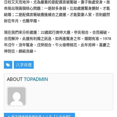
日柱又天克地沖，尤為嚴重的是配偶宮被衝破，妻子無處安身。故
命局出現兩個核心問題：一是財多身弱，比劫歲運幫身勝財，才能
結婚；二是配偶宮衝破應逢補合之歲運，才能娶妻人室，否則縱然
財在年月，也難早婚。
現在我們來分析歲運：22歲起行庚申大運，申亥相合，合而補破，
合而解沖，此運有利婚之訊息，如再逢幫身之年，婚期有准。1978
年戊午，流年幫身，戊癸相合，午火祿帶桃花，此年用神，喜慶之
神到位，締結良緣。
八字命理
ABOUT
TOPADMIN
文
Previous
最不懂疼惜老婆的男人八字【八字命理】