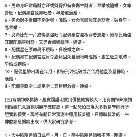
5、男命身旺命局財亦旺或財弱但有食傷生財者，早婚或適婚，女命
身旺，配偶星官殺亦旺者，早婚或適婚。
6、男命財多身弱不勝財者，晚婚。女命官殺強旺身弱者，破身早，
易早婚。
7、女命比劫一片或傷食強旺而配偶星官殺極弱者遲婚，男命比劫強
旺而配偶星財弱，又乏食傷通關時，遲婚。
8、配偶星在原命局不現時，多晚婚之命。
9、配偶星在配偶宮或月令處休囚死墓絕地時晚婚，處生旺之地時，
早婚或適婚。
10、配偶星雖出現在年月，但被刑沖克破或合化成他星及忌神時，
晚婚。
ll、配偶星臨空亡或坐空亡又無解救者，晚婚。
(三)有關神煞標誌，經實踐證明實用價值確實較大，用有關神煞來推
測婚姻訊息直觀明顯準確度高，這一點恐怕已為大多數易學同行所
證實和接受。現將有關日常預測中應用較普遍，且應驗較淮的一些
神煞訊息歸納出來，供大家研究參考。
1、命中陰陽差錯日或年、月、日、時中陰陽差錯較多時，晚婚。