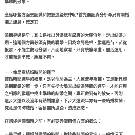
準確的效果。
應從哪些方面去認識和把握這些規律呢?首先要認真分析命局有關婚
姻之訊息，確定其
婚期是遲是早；其次是找出與婚嫁有感應的大運流年，定出結婚之
期。這兩個方面必須有機的聯繫。因為命局是根，歲運是苗，苗從
根發，不能主觀地分割，片面地察看，只有統籌考慮，靈活運用，
才能預測準確，應驗不爽。
一、命局看結婚時間的遲早
結婚時間遲早的確定，是以命局為主，大運流年為輔，它是斷具體
婚期關鍵的第一步，只有先從命局查出結婚時間的遲早，才能在與
之相應的歲運中找出準確的結婚之期，真正做到有的放矢。否則，
這步大運以及流年有結婚訊息，下步大運流年亦有一些結婚標誌，
究竟是何時結婚，容易無所適從，造成迷惑。
在講述這個問題之前，有必要弄清兩個方面的概念：
一是早婚、適婚與晚婚的時間。對這些時間的界定，一般情況下，