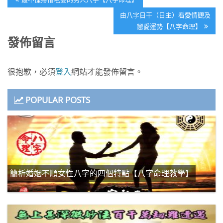
章
Post:
Next
由八字日干（日主）看愛情觀及
導
Post:
戀愛運勢【八字命理】
覽
發佈留言
很抱歉，必須
登入
網站才能發佈留言。
POPULAR POSTS
簡析婚姻不順女性八字的四個特點【八字命理教學】