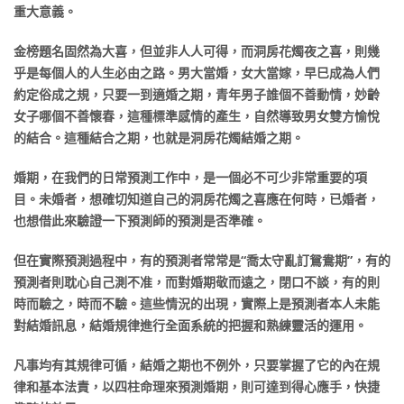
重大意義。
金榜題名固然為大喜，但並非人人可得，而洞房花燭夜之喜，則幾
乎是每個人的人生必由之路。男大當婚，女大當嫁，早巳成為人們
約定俗成之規，只要一到適婚之期，青年男子誰個不善動情，妙齡
女子哪個不善懷春，這種標準感情的產生，自然導致男女雙方愉悅
的結合。這種結合之期，也就是洞房花燭結婚之期。
婚期，在我們的日常預測工作中，是一個必不可少非常重要的項
目。未婚者，想確切知道自己的洞房花燭之喜應在何時，已婚者，
也想借此來驗證一下預測師的預測是否準確。
但在實際預測過程中，有的預測者常常是“喬太守亂訂鴛鴦期”，有的
預測者則耽心自己測不准，而對婚期敬而遠之，閉口不談，有的則
時而驗之，時而不驗。這些情況的出現，實際上是預測者本人未能
對結婚訊息，結婚規律進行全面系統的把握和熟練靈活的運用。
凡事均有其規律可循，結婚之期也不例外，只要掌握了它的內在規
律和基本法責，以四柱命理來預測婚期，則可達到得心應手，快捷