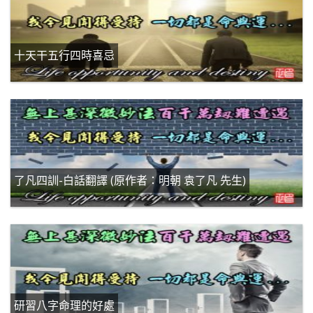
十天干五行四時喜忌
了凡四訓-白話翻譯 (原作者：明朝 袁了凡 先生)
研習八字命理的好處