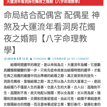
大運流年看洞房花燭夜之婚期【八字命理教學】
命局結合配偶宮 配偶星 神
煞及大運流年看洞房花燭
夜之婚期【八字命理教
學】
2019 年 8 月 12 日
TOPADMIN
八字命理文章
NO COMMENT
結婚時間遲早的確定，是以命局為主，大運流年為輔，它是斷
具體婚期關鍵的第一步，只有先從命局查出結婚時間的遲早，才能
在與之相應的歲運中找出準確的結婚之期，真正做到有的放矢。
洞房花燭夜，意喻結婚之期。其之所以為人生四大喜事之一，是因
為結婚乃不僅是人生的喜事，也是人生的大事。古人曰：孤陰則不
生，孤陽則不長，故天地配以陰陽，男以女為室，女以男為家。陰
陽和而後雨繹降，夫婦和而後家道成。由此可見，結婚不單純是男
女陰陽結合的問題，而且意味著成家立業，繁衍後代，發展社會的