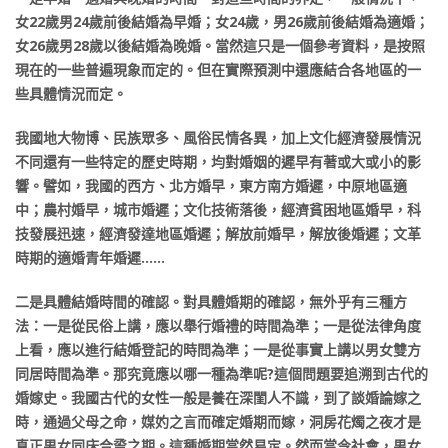
女22歲男24歲前後結婚為早婚；女24歲，男26歲前後結婚為適婚；
女26歲男28歲以後結婚為晚婚。當然這只是一個參考資料，是按照
現在的一些普遍現象而定的。但在實際預測中還應結合各地區的一
些具體情況而定。
我國地大物博、民族眾多、風俗民情各異，加上文化經濟發展情況
不同還有一些特定的歷史時期，均對婚姻的遲早有著或大或小的影
響。譬如，我國的西方、北方婚早，東方南方婚遲，中原地區適
中；農村婚早，城市婚遲；文化技術落後，經濟貧困地區婚早，科
技發展迅速，經濟發達地區婚遲；解放前婚早，解放後婚遲；文革
時期的適婚青年婚遲……
二是具體結婚時間的確認。對具體婚期的確認，無外乎有三種方
法：一是從民俗上講，應以舉行婚禮的時間為準；一是從法律角度
上看，應以進行結婚登記的時問為準；一是從事實上講以男女雙方
同居時間為準。那究竟應以哪一種為準呢?這個問題要追溯到古代的
婚嫁史。我國古代的女性一般是養在深閨人不識，到了談婚論嫁之
時，通過父母之命，媒妁之言而確定婚期而嫁，洞房花燭之夜才是
真正男女同床合巹之期。這種婚期當然易定。然而當今社會，男女