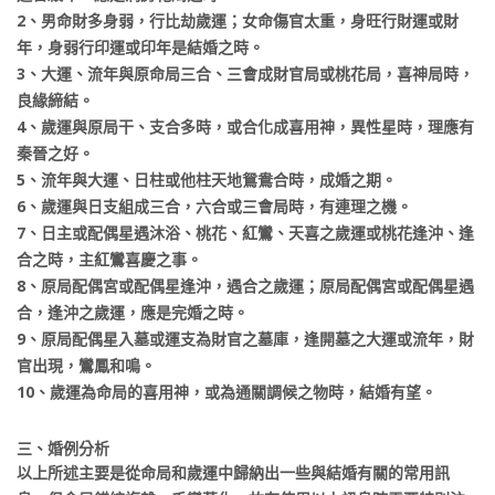
2、男命財多身弱，行比劫歲運；女命傷官太重，身旺行財運或財
年，身弱行印運或印年是結婚之時。
3、大運、流年與原命局三合、三會成財官局或桃花局，喜神局時，
良緣締結。
4、歲運與原局干、支合多時，或合化成喜用神，異性星時，理應有
秦晉之好。
5、流年與大運、日柱或他柱天地鴛鴦合時，成婚之期。
6、歲運與日支組成三合，六合或三會局時，有連理之機。
7、日主或配偶星遇沐浴、桃花、紅鸞、天喜之歲運或桃花逢沖、逢
合之時，主紅鸞喜慶之事。
8、原局配偶宮或配偶星逢沖，遇合之歲運；原局配偶宮或配偶星遇
合，逢沖之歲運，應是完婚之時。
9、原局配偶星入墓或運支為財官之墓庫，逢開墓之大運或流年，財
官出現，鸞鳳和鳴。
10、歲運為命局的喜用神，或為通關調候之物時，結婚有望。
三、婚例分析
以上所述主要是從命局和歲運中歸納出一些與結婚有關的常用訊