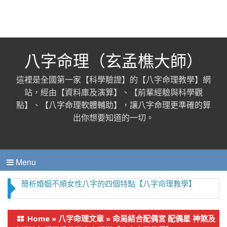
八字命理（玄孟樵大師）
這裡是全國第一家【科學驗證】的【八字命理教學】網
站，經由【資料庫及演算】、【前輩經驗與科學觀
點】、【八字命理軟體輔助】，讓八字命理更準確的算
出你想要知道的一切。
Menu
從 八字看你是否富命貧人？（八字命理 財運）
Home
»
八字命理文章
»
命局結合配偶宮 配偶星 神煞及