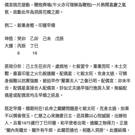
偶宮桃花發動，鞭炮齊鳴(午火亦可理解為鞭炮)一片熱鬧喜慶之氣
氛，故斷此年為洞房花燭之期。
例二、殺重身輕，印運早婚
坤造：癸卯 乙卯 己未 戊辰
大運：丙辰 丁巳
6 16
原局分析：己土生在卯月，處病地，七殺當令，重重而旺，木土交
戰，最喜印星之火化殺通關。配偶星：七殺太旺，攻身太過，可憐
身弱難以抗禦強敵，被迫早作“壓寨夫人”之像已明。配偶宮：卯未半
合，配偶星直接合人配偶宮，好似丈夫過早強行進房入室。無論配
偶星或配偶宮均主早婚之訊息。
既定早婚，婚期何在?此命之關鍵問題是七殺太旺，克身太過，如果
不以憐香借玉，仁慈之心來撫愛日主，恐其難以心悅誠服，出嫁他
人。且看16?5歲行丁巳印運，和平使者出現，通關之物得力。正是
“關內有織女，關外有牛郎，此關若通也，相邀人洞房”。此運結婚，