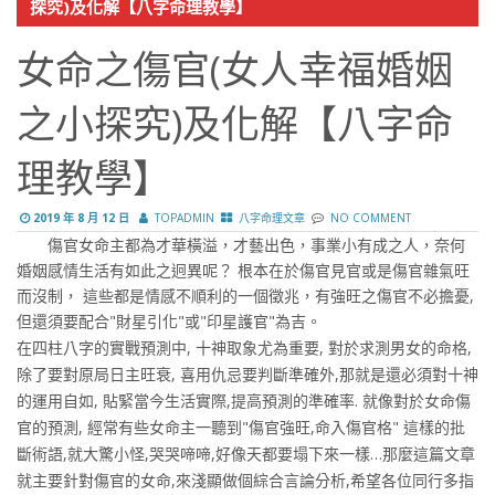
探究)及化解【八字命理教學】
女命之傷官(女人幸福婚姻
之小探究)及化解【八字命
理教學】
2019 年 8 月 12 日
TOPADMIN
八字命理文章
NO COMMENT
傷官女命主都為才華橫溢，才藝出色，事業小有成之人，奈何
婚姻感情生活有如此之迥異呢？ 根本在於傷官見官或是傷官雜氣旺
而沒制， 這些都是情感不順利的一個徵兆，有強旺之傷官不必擔憂,
但還須要配合"財星引化"或"印星護官"為吉。
在四柱八字的實戰預測中, 十神取象尤為重要, 對於求測男女的命格,
除了要對原局日主旺衰, 喜用仇忌要判斷準確外,那就是還必須對十神
的運用自如, 貼緊當今生活實際,提高預測的準確率. 就像對於女命傷
官的預測, 經常有些女命主一聽到"傷官強旺,命入傷官格" 這樣的批
斷術語,就大驚小怪,哭哭啼啼,好像天都要塌下來一樣…那麼這篇文章
就主要針對傷官的女命,來淺顯做個綜合言論分析,希望各位同行多指