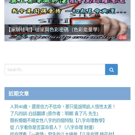
【家居住宅】住家與色彩密碼（色彩能量學）
近期文章
人到40歲，還是信力不信命，那只能說明此人悟性太差！
了凡四訓-白話翻譯 (原作者：明朝 袁了凡 先生)
簡析婚姻不順女性八字的四個特點【八字命理教學】
從 八字看你是否富命貧人？（八字命理 財運）
從命理看「一夜情」發生的八大緣故【八字命理 桃花劫】