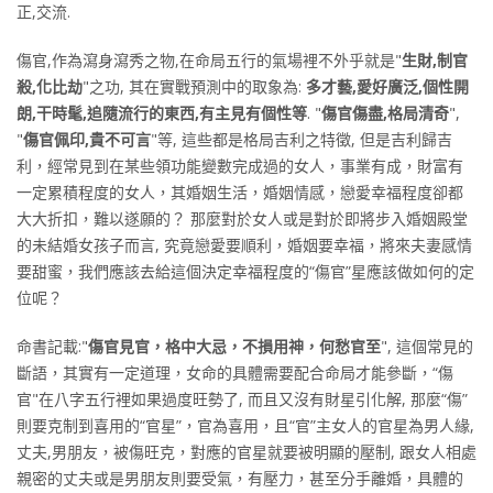
正,交流.
傷官,作為瀉身瀉秀之物,在命局五行的氣場裡不外乎就是"
生財,制官
殺,化比劫
"之功, 其在實戰預測中的取象為:
多才藝,愛好廣泛,個性開
朗,干時髦,追隨流行的東西,有主見有個性等
. "
傷官傷盡,格局清奇
",
"
傷官佩印,貴不可言
"等, 這些都是格局吉利之特徵, 但是吉利歸吉
利，經常見到在某些領功能變數完成過的女人，事業有成，財富有
一定累積程度的女人，其婚姻生活，婚姻情感，戀愛幸福程度卻都
大大折扣，難以遂願的？ 那麼對於女人或是對於即將步入婚姻殿堂
的未結婚女孩子而言, 究竟戀愛要順利，婚姻要幸福，將來夫妻感情
要甜蜜，我們應該去給這個決定幸福程度的“傷官”星應該做如何的定
位呢？
命書記載:"
傷官見官，格中大忌，不損用神，何愁官至
", 這個常見的
斷語，其實有一定道理，女命的具體需要配合命局才能參斷，“傷
官"在八字五行裡如果過度旺勢了, 而且又沒有財星引化解, 那麼“傷”
則要克制到喜用的“官星”，官為喜用，且“官”主女人的官星為男人緣,
丈夫,男朋友，被傷旺克，對應的官星就要被明顯的壓制, 跟女人相處
親密的丈夫或是男朋友則要受氣，有壓力，甚至分手離婚，具體的