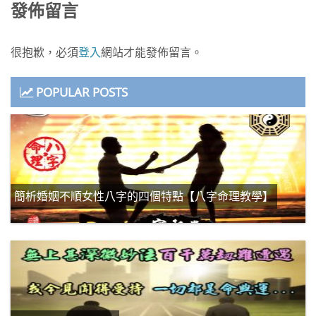
覽
發佈留言
很抱歉，必須
登入
網站才能發佈留言。
POPULAR POSTS
簡析婚姻不順女性八字的四個特點【八字命理教學】