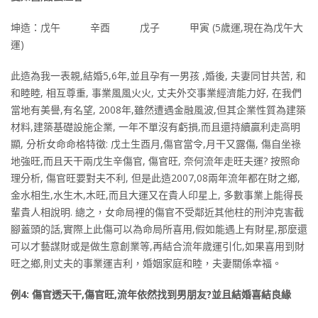
坤造：戊午 辛酉 戊子 甲寅 (5歲運,現在為戊午大
運)
此造為我一表親,結婚5,6年,並且孕有一男孩 ,婚後, 夫妻同甘共苦, 和
和睦睦, 相互尊重, 事業風風火火, 丈夫外交事業經濟能力好, 在我們
當地有美譽,有名望, 2008年,雖然遭遇金融風波,但其企業性質為建築
材料,建築基礎設施企業, 一年不單沒有虧損,而且還持續贏利走高明
顯, 分析女命命格特徵: 戊土生酉月,傷官當令,月干又露傷, 傷自坐祿
地強旺,而且天干兩戊生辛傷官, 傷官旺, 奈何流年走旺夫運? 按照命
理分析, 傷官旺要對夫不利, 但是此造2007,08兩年流年都在財之鄉,
金水相生,水生木,木旺,而且大運又在貴人印星上, 多數事業上能得長
輩貴人相說明. 總之，女命局裡的傷官不受鄰近其他柱的刑沖克害截
腳蓋頭的話,實際上此傷可以為命局所喜用,假如能遇上有財星,那麼還
可以才藝謀財或是做生意創業等,再結合流年歲運引化,如果喜用到財
旺之鄉,則丈夫的事業運吉利，婚姻家庭和睦，夫妻關係幸福。
例4: 傷官透天干,傷官旺,流年依然找到男朋友?並且結婚喜結良緣