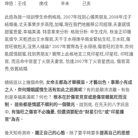
坤造：壬戌 庚戌 辛未 己亥
此造為我一培訓學生命例格局, 2007年找到心儀男朋友,2008年戊子
結婚後,丈夫事業步步高陞,加權,現在我們地搬移公司經理,夫妻感情
甜蜜恩愛,幸福美滿. 特意拿來分析: 格局分析: 辛生戌月, 秋金正印雜
氣值令,天乾透出壬水傷官,天干壬水得庚辛兩金緊帖生旺,壬水旺,傷
官旺做剋夫,沒男人緣論? 2007年實際為壬水得祿,傷官旺的流年,奈何
能感情甜蜜,找到男朋友? 實際上此格地支三見印星旺,印星旺, 印旺護
官, 而且命中官星丁火居夫妻宮, 恰逢2007年丁火官星透出, 傷官瀉
秀,依舊結婚.
總結這以上幾個命例,
女命主都為才華橫溢，才藝出色，事業小有成
之人，奈何婚姻感情生活有如此之迥異呢
？有的是顛沛流離，有些
則是幸福美滿呢？何也？
根本在於傷官見官或是傷官雜氣旺而沒
制， 這些都是情感不順利的一個徵兆
，說到底, 在先天的八字訊息
中,
有強旺之傷官不必擔憂, 但還須要配合"財星引化"或"印星護
官"為吉
。
後天知命測命，
擺正自己的心態
，除了要平時要多
提高自己的思想