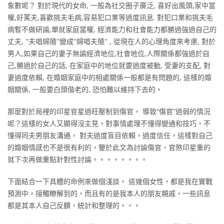
象數呢？ 對於現代的女命, 一般為社交圈子廣泛, 喜好出風頭,家中當
權,好罵夫,喜歡挑夫毛病,容易犯口業等過度訊息. 對犯口業和挑夫毛
病暫不做研論,單就家庭當權, 經濟能力和社會能力都勝過強過自己的
丈夫, "夫唱婦隨"變成"婦唱夫隨" , 從現在人的心理角度來考慮, 對於
男人,如果自己的妻子無論經濟地位,社會地位,人際關係都強過於自
己,勝過於自己的話, 在家庭中的地位就要過度被動, 受妻的支配, 對
妻過度依賴, 在婚姻家庭中的相處關係一般都是有問題的, 這樣的婚
姻關係, 一般要白頭偕老的, 恐怕難以維持下去的。
那麼對於局裡的印星官星過旺壓制到傷官， 導致“傷官”過弱的情況
呢？這樣的女人又顯得沒主見，對事情處理不懂得變通和技巧，不
懂得同夫男朋友溝通， 對夫過度盲目依賴，過度信任，這樣對自己
的婚姻情感也不是很有利的，鑒於此文為討論傷官，官煞印星重的
就下次再做重點針對性討論。。。。。。。。
下面結合一下具體的命例來做個淺談， 這幾個女性，都是我在實戰
預測中，接觸瞭解到的，而且有的是我本人的朋友親戚，一些訊息
都是其本人自己反饋，統計和整理的。。。