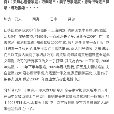
例1：夫無心經營家庭，取樂過日，妻子勞累過度，怨聲恨聲逐日俱
增，導致離婚。。。。
坤造：己未 丙寅 壬申 癸卯
此造此女是我2004年認識的一上海網友, 也是因為學易原因相認識,
當時04年問過求預測姻緣後, 一直就消失至今, 其後在2009年春年出
現求測, 預測批算後, 知道其從2005年起, 設計培訓事業一直紅火, 並
且結識一江蘇男子,此男子為從事網路推廣, 兩人相見如故, 之後結緣,
而且以夫妻名義開了家培訓公司, 籌資集資45萬購買硬體裝置全是此
女籌劃, 公司的所有事宜為女一手打理, 其夫為合作, 一直忙碌, 2006
年結婚, 2008年下半年離婚, 2009年春找到我, 原因是夫妻結婚後,夫
自覺壓力大,沒心經營事業,有嗜酒外伴之嫌,家庭關係惡化,夫妻有打
架暴力訊息,遂於2008年年底由女方提出離婚申訴..
分析其八字: 壬生寅月,甲木食神值令,申金夫妻宮被寅木所沖,而且申
在局中又被時卯木合制克化,實則是夫妻感情無法順利的一個訊息,加
上2008年旺水木,水勝火土收,戊土為官殺截腳,傷官力量繼續加大,離
婚也是情理之中了..