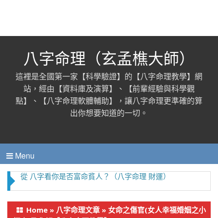
八字命理（玄孟樵大師）
這裡是全國第一家【科學驗證】的【八字命理教學】網
站，經由【資料庫及演算】、【前輩經驗與科學觀
點】、【八字命理軟體輔助】，讓八字命理更準確的算
出你想要知道的一切。
Menu
從命理看「一夜情」發生的八大緣故【八字命理 桃花
劫】
Home
»
八字命理文章
»
女命之傷官(女人幸福婚姻之小