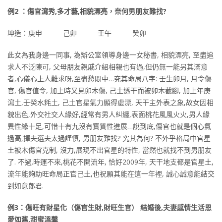
例2 ：傷官瀉秀,多才藝,相貌漂亮，奈何男朋友難找?
坤造：庚申 己卯 壬午 癸卯
此女為我身邊一同事, 為辦公室領導身邊一女秘書, 相貌漂亮, 至盡追
求人不泛陳可, 父母朋友親戚介紹相親也有過,但仍無一能另其滿意
者,心儀心上人難求呀,至盡愁悶中…究其命局八字: 壬生卯月, 月令傷
官, 傷官值令, 加上時又見卯木傷, 己土透干而被卯木截腳, 加上年庚
瀉土,壬癸水耗土, 己土官星氣力顯得虛漂, 天干主外表之象,故女因相
貌出色,外交社交人緣好,經常有男人糾纏,表面桃花風風火火,男人緣
異性緣十足,可惜十有九沒有實質性進展…說到底,傷官也就是個心氣
過高,擇夫選夫太過謹慎, 男朋友難找? 究其為何? 不外乎格局中官星
土被木傷官克制, 沒力,展現不出官星的特性, 當然也就找不到男朋友
了. 不過.時運不來,桃花不開流年, 恰好2009年, 天干地支都是官星土,
流年能夠助旺命局正官己土,也祝願其能在這一年裡, 誠心誠意能結交
到如意郎君.
例3：傷旺有財星化（傷官生財,財旺生官） 結婚後,夫妻感情生活恩
愛如舊,甜蜜溫馨