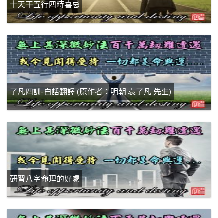
十天干五行四時喜忌
了凡四訓-白話翻譯 (原作者：明朝 袁了凡 先生)
研習八字命理的好處