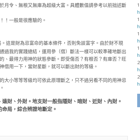
於月令、無根又無庫為超級大富。具體數值請參考以前拙述斷
h
！！一般是很應驗的。
h
h
局。這是財為忌富命的基本條件，否則免談富字。由於財不現
通過我的實踐總結，運用參（借）斷法一樣可以較準確地斷出
h
的、最得力用神的狀態參斷。即受傷否？有根否？有庫否？旺
神借用一下，當財星斷，就可以斷出財的等級。
h
的大小等等等級均可依此原理斷之，只不過另看不同的用神忌
h
。
遠財、外財。地支財一般指隱財、暗財、近財、內財。
的命局，綜合辨證地斷定。