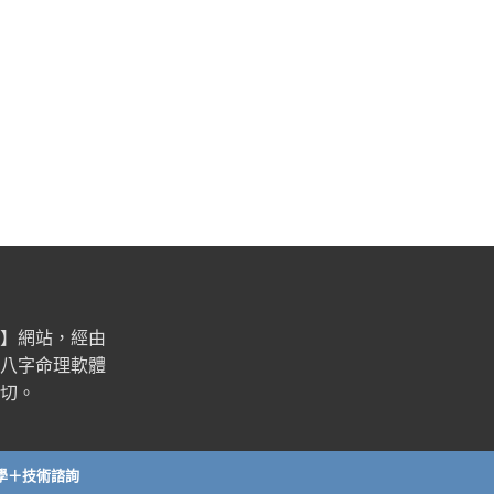
】網站，經由
八字命理軟體
切。
學＋技術諮詢