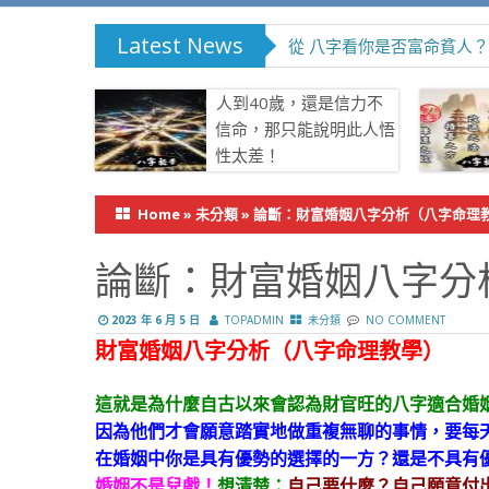
Latest News
從 八字看你是否富命貧人？
人到40歲，還是信力不
信命，那只能說明此人悟
性太差！
Home
»
未分類
»
論斷：財富婚姻八字分析（八字命理
論斷：財富婚姻八字分
2023 年 6 月 5 日
TOPADMIN
未分類
NO COMMENT
財富婚姻八字分析（八字命理教學）
這就是為什麼自古以來會認為財官旺的八字適合婚
因為他們才會願意踏實地做重複無聊的事情，要每
在婚姻中你是具有優勢的選擇的一方？還是不具有
婚姻不是兒戲！
想清楚：
自己要什麼？自己願意付