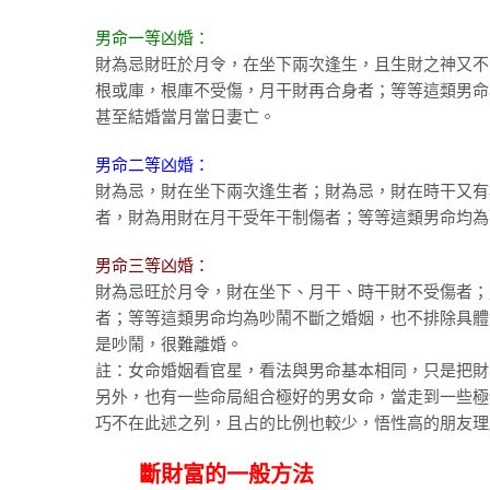
男命一等凶婚：
財為忌財旺於月令，在坐下兩次逢生，且生財之神又不
根或庫，根庫不受傷，月干財再合身者；等等這類男命
甚至結婚當月當日妻亡。
男命二等凶婚：
財為忌，財在坐下兩次逢生者；財為忌，財在時干又有
者，財為用財在月干受年干制傷者；等等這類男命均為
男命三等凶婚：
財為忌旺於月令，財在坐下、月干、時干財不受傷者；
者；等等這類男命均為吵鬧不斷之婚姻，也不排除具體
是吵鬧，很難離婚。
註：女命婚姻看官星，看法與男命基本相同，只是把財
另外，也有一些命局組合極好的男女命，當走到一些極
巧不在此述之列，且占的比例也較少，悟性高的朋友理
斷財富的一般方法