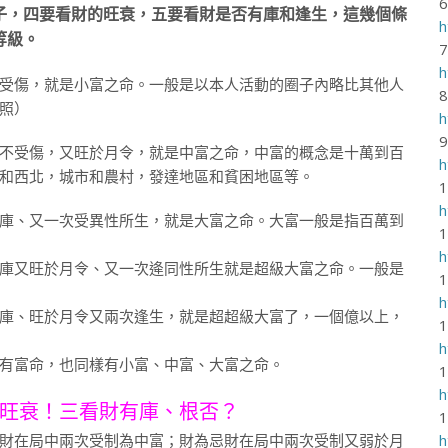
子，四要看財的旺衰，五要看財是否有庫和逢生，這幾個條
h
等級。
h
受傷，就是小富之命。一般是以本人活動的圈子內略比其他人
照）
h
不受傷，又旺於月令，就是中富之命，中富的概念是十萬到百
h
和西北，城市和農村，發達地區和貧困地區等。
h
庫、又一次受異性所生，就是大富之命。大富一般是指百萬到
h
庫又旺於月令、又一次逄同性所生就是超級大富之命。一般是
h
庫、旺於月令又兩次逢生，就是超超級大富了，一個億以上，
h
有富命，也同樣有小富、中富、大富之命。
h
旺衰！三看財有庫、根否？
財在局中兩次受制為中富；財為忌財在局中兩次受制又弱於月
h