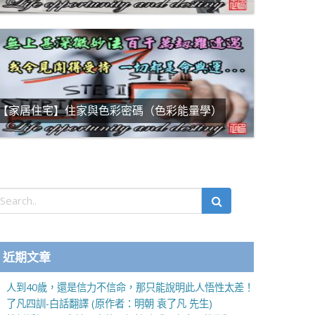
【家居住宅】住家與色彩密碼（色彩能量學）
近期文章
人到40歲，還是信力不信命，那只能說明此人悟性太差！
了凡四訓-白話翻譯 (原作者：明朝 袁了凡 先生)