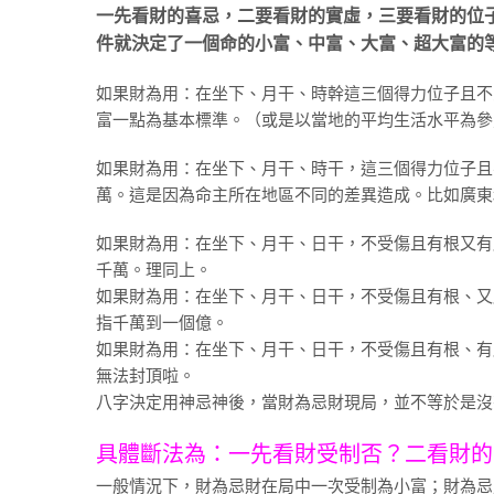
一先看財的喜忌，二要看財的實虛，三要看財的位
件就決定了一個命的小富、中富、大富、超大富的
如果財為用：在坐下、月干、時幹這三個得力位子且不
富一點為基本標準。（或是以當地的平均生活水平為參
如果財為用：在坐下、月干、時干，這三個得力位子且
萬。這是因為命主所在地區不同的差異造成。比如廣東
如果財為用：在坐下、月干、日干，不受傷且有根又有
千萬。理同上。
如果財為用：在坐下、月干、日干，不受傷且有根、又
指千萬到一個億。
如果財為用：在坐下、月干、日干，不受傷且有根、有
無法封頂啦。
八字決定用神忌神後，當財為忌財現局，並不等於是沒
具體斷法為：一先看財受制否？二看財的
一般情況下，財為忌財在局中一次受制為小富；財為忌