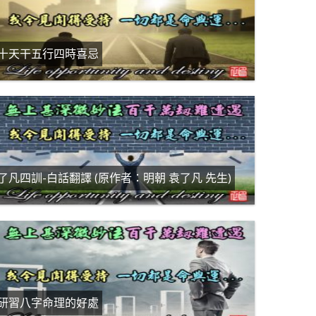
十天干五行四時喜忌
了凡四訓-白話翻譯 (原作者：明朝 袁了凡 先生)
研習八字命理的好處