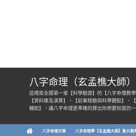
八字命理（玄孟樵大師）
這裡是全國第一家【科學驗證】的【八字命理教學
【資料庫及演算】、【前輩經驗與科學觀點】、【
輔助】，讓八字命理更準確的算出你想要知道的一
八字命理文章
八字命理學【玄孟樵大師】影片教