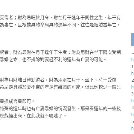
受傷者；財為忌旺於月令，財在月干逢年干同性之生，年干有
為妻亡，且根據具體命局具體運年不同，往往是結婚當年亡，
根者；財為忌財在月干逢年干生者；財為用財在坐下兩次受制
離婚之命，也不排除對妻極不利的運年有亡妻的可能。
h
h
財為用財離日幹勁遠者，財為用財在月干、坐下、時干受傷
命局走具體於妻不吉的年運有離婚的可能，但比例較少一般只
h
h
星換成官星即可。
特殊的運年時也有亡妻離婚的情況發生，那是看運年的一些技
h
應能悟出來，在此我就不囉嗦了。
h