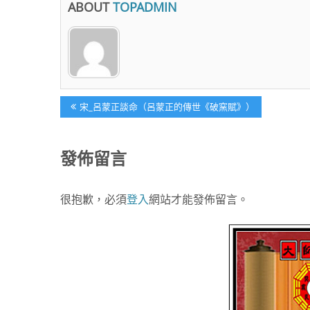
ABOUT
TOPADMIN
文
Previous
宋_呂蒙正談命（呂蒙正的傳世《破窯賦》）
Post:
章
發佈留言
導
很抱歉，必須
登入
網站才能發佈留言。
覽