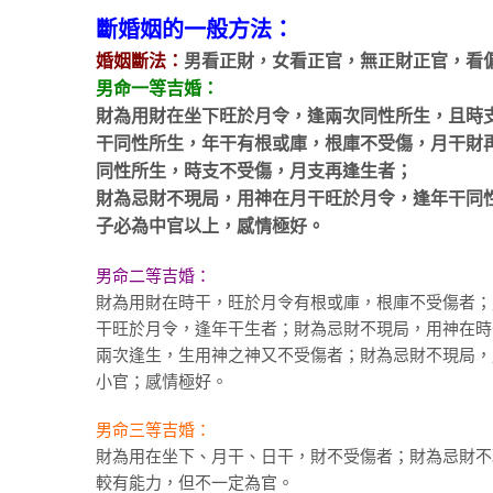
斷婚姻的一般方法：
婚姻斷法：
男看正財，女看正官，無正財正官，看
男命一等吉婚：
財為用財在坐下旺於月令，逢兩次同性所生，且時
干同性所生，年干有根或庫，根庫不受傷，月干財
同性所生，時支不受傷，月支再逢生者；
財為忌財不現局，用神在月干旺於月令，逢年干同
子必為中官以上，感情極好。
男命二等吉婚：
財為用財在時干，旺於月令有根或庫，根庫不受傷者；
干旺於月令，逢年干生者；財為忌財不現局，用神在時
兩次逢生，生用神之神又不受傷者；財為忌財不現局，
小官；感情極好。
男命三等吉婚：
財為用在坐下、月干、日干，財不受傷者；財為忌財不
較有能力，但不一定為官。