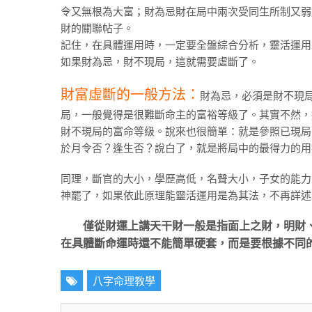
令又無根為大富；財為忌財在局中兩次受同生所制又弱
財的關聯帖子。
記住，在具體運用時，一定要全盤綜合分析，靈活運用
如果財為忌，財不現局，這就需要虛斷了。
財富虛斷的一般方法：
財為忌，必須是財不現
局，一般覺得是很難斷命主的富裕等級了。其實不然，
財不現局的富命等級。說來也很簡單：就是參照已現局
於月令否？逢生否？說白了，就是將局中的最得力的用
同理，斷官的大小，學歷高低，名聲大小，子女的能力
神罷了，如果依此原理能靈活運用是為其法，不再詳述
僅從財運上講天干財一般是指面上之財，明財、
在具體斷命運時還不能簡單硬套，而是要根據不同
八字命理教學