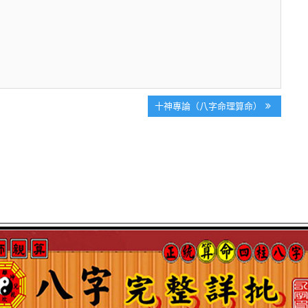
Next
十神專論（八字命理算命）
Post: