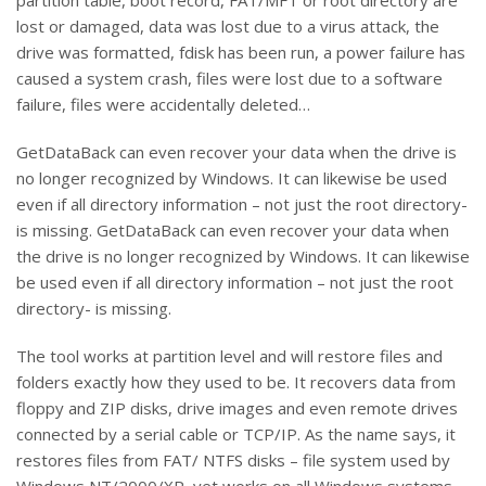
partition table, boot record, FAT/MFT or root directory are
lost or damaged, data was lost due to a virus attack, the
drive was formatted, fdisk has been run, a power failure has
caused a system crash, files were lost due to a software
failure, files were accidentally deleted…
GetDataBack can even recover your data when the drive is
no longer recognized by Windows. It can likewise be used
even if all directory information – not just the root directory-
is missing. GetDataBack can even recover your data when
the drive is no longer recognized by Windows. It can likewise
be used even if all directory information – not just the root
directory- is missing.
The tool works at partition level and will restore files and
folders exactly how they used to be. It recovers data from
floppy and ZIP disks, drive images and even remote drives
connected by a serial cable or TCP/IP. As the name says, it
restores files from FAT/ NTFS disks – file system used by