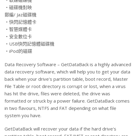
‧軟碟磁碟機
‧磁碟機對映
郵編/ Jaz磁碟機
‧快閃記憶體卡
‧智慧媒體卡
‧安全數位卡
‧USB快閃記憶體磁碟機
‧iPod的磁碟
Data Recovery Software – GetDataBack is a highly advanced
data recovery software, which will help you to get your data
back when your drive's partition table, boot record, Master
File Table or root directory is corrupt or lost, when a virus
has hit the drive, files were deleted, the drive was
formatted or struck by a power failure. GetDataBack comes
in two flavours, NTFS and FAT depending on what file
system you have.
GetDataBack will recover your data if the hard drive's