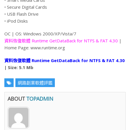
• Smart Media Cards
• Secure Digital Cards
• USB Flash Drive
• iPod Disks
ОС | OS: Windows 2000/XP/Vista/7
資料恢復軟體 Runtime GetDataBack for NTFS & FAT 4.30
|
Home Page: www.runtime.org
資料恢復軟體 Runtime GetDataBack for NTFS & FAT 4.30
| Size: 5.1 Mb
網路創業軟體評鑑
ABOUT
TOPADMIN