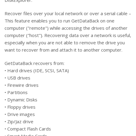
DiskExplorer.
Recover files over your local network or over a serial cable –
This feature enables you to run GetDataBack on one
computer ("remote") while accessing the drives of another
computer ("host"). Recovering data over a network is useful,
especially when you are not able to remove the drive you
want to recover from and attach it to another computer.
GetDataBack recovers from:
• Hard drives (IDE, SCSI, SATA)
• USB drives
• Firewire drives
• Partitions
• Dynamic Disks
• Floppy drives
• Drive images
• Zip/Jaz drive
• Compact Flash Cards