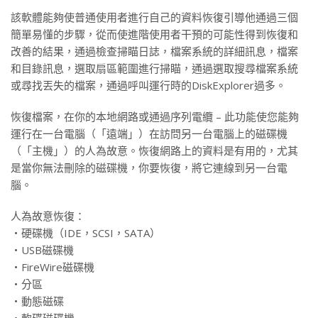
該軟體能夠使普通使用者進行自己的資料恢復引導他通過三個
簡單易懂的步驟，從而使進階使用者干預的可能性得到恢復和
改善的結果，通過檢查掃瞄日誌，檔案系統的詳細訊息，檔案
和目錄訊息，選取扇區範圍進行掃瞄，通過選取搜尋檔案系統
或尋找丟失的檔案，通過呼叫運行時的DiskExplorer過多。
恢復檔案，在你的本地網路或通過序列電纜 – 此功能使您能夠
運行在一台電腦（「遠端」）在訪問另一台電腦上的磁碟機
（「主機」）的人為故意。恢復網路上的資料是有用的，尤其
是當你無法刪除的磁碟機，你要恢復，將它連線到另一台電
腦。
人為故意恢復：
‧硬碟機（IDE，SCSI，SATA）
‧USB磁碟機
‧FireWire磁碟機
‧分區
‧動態磁碟