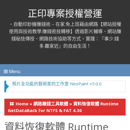
正印專案授權營運
‧自動印鈔機賺錢術 – 在家.免上班藉由網路【網站授權
使用與技術教學.賺錢密技轉移】透過影片輔導、網站賺
錢秘技傳授、網路技術協助等方式，實踐：『事少.錢
多.離家近』的自由生活！
Menu
照片全功能的藝術家的工作室 NeoPaint v5.0.0
Home
»
網路賺錢工具軟體
»
資料恢復軟體 Runtime
GetDataBack for NTFS & FAT 4.30
資料恢復軟體 Runtime