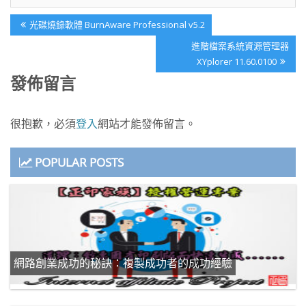
文
Previous
光碟燒錄軟體 BurnAware Professional v5.2
章
Post:
Next
進階檔案系統資源管理器
導
Post:
XYplorer 11.60.0100
覽
發佈留言
很抱歉，必須
登入
網站才能發佈留言。
POPULAR POSTS
網路創業成功的秘訣：複製成功者的成功經驗