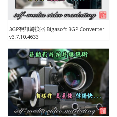
3GP視訊轉換器 Bigasoft 3GP Converter
v3.7.10.4633