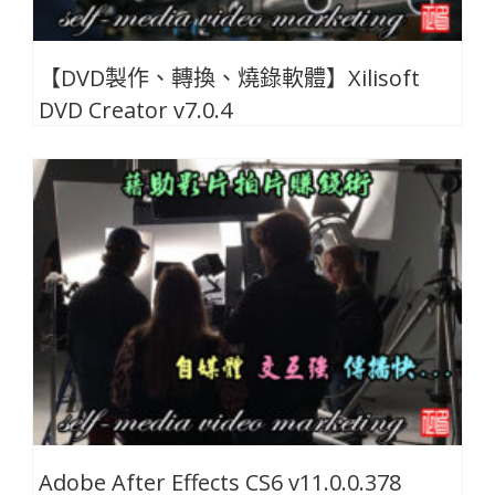
【DVD製作、轉換、燒錄軟體】Xilisoft
DVD Creator v7.0.4
Adobe After Effects CS6 v11.0.0.378