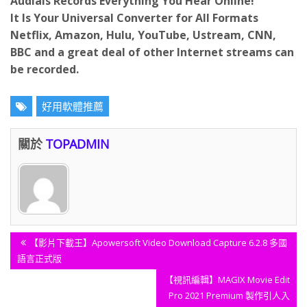
It Is Your Universal Converter for All Formats
Netflix, Amazon, Hulu, YouTube, Ustream, CNN,
BBC and a great deal of other Internet streams can
be recorded.
好用軟體推薦
關於
TOPADMIN
文
Previous
【影片下載王】Apowersoft Video Download Capture 6.2.8 多國
章
Post:
語言正式版
導
Next
【視訊編輯】MAGIX Movie Edit
覽
Post:
Pro 2021 Premium 製作引人入
勝的視訊從未如此簡單