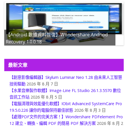
【Android 數據資料恢復】Wondershare Andriod
Recovery 1.0.0.18
最新文章
【創意影像編輯器】Skylum Luminar Neo 1.28 由未來人工智慧
技術驅動
2026 年 8 月 7 日
【水果音樂製作軟體】Image-Line FL Studio 26.1.3.5570 數位
音訊工作站
2026 年 8 月 5 日
【電腦清理與效能優化軟體】IObit Advanced SystemCare Pro
19.5.0.226 讓你的電腦保持最佳狀態
2026 年 8 月 3 日
【處理PDF文件的完美方案！】Wondershare PDFelement Pro
12 建立、轉換、編輯 PDF 的簡易 PDF 解決方案
2026 年 8 月 2
日