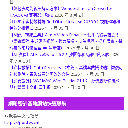
【終極多功能視訊解決方案】Wondershare UniConverter
17.4.5.648 完美影片轉換
2026 年 8 月 2 日
紅巨星宇宙特效轉場 Red Giant Universe 2026.0.1 視訊轉場和
特效外掛程式
2026 年 7 月 30 日
【AI影片視頻工具】Aiarty Video Enhancer 使用心得與推薦！
（畫質增強.生成更多細節、強力降噪、消除模糊、提升畫質，將
瑕疵的影片修復至 4K 清晰度）
2026 年 7 月 30 日
【AI 換臉】AI FaceSwap 2.6.2 互換圖像和視訊中的人臉
2026
年 7 月 30 日
【資料救援】Data Recovery （推薦 4 套檔案救援軟體）恢復可
能被刪除、丟失或意外更改的文件
2026 年 7 月 30 日
【網頁設計】WYSIWYG Web Builder 21.1.2（所見即所得編輯
器）繁體中文化.漢化版
2026 年 7 月 30 日
網路密訓基地網站快速導航
1-軟體中文化教學
https://por.tw/cht
2-購物網站架設教學