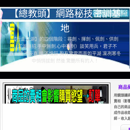
【總教頭】網路秘技密訓基
地
【行走江湖】的四個階段：尋劍、揮劍、佩劍、供劍
（江湖無招.手中無劍.心中有劍）談笑用兵，君子不
器！順.不妄喜 逆.不惶餒 胸有驚雷而面如平湖 凜冽寒冬
中悄悄拔劍 然後.驚艷所有的人！