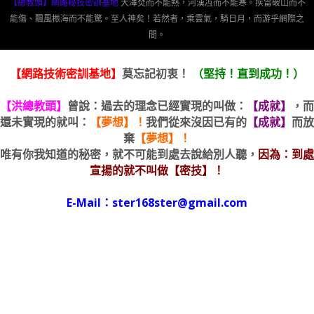
能傷、飄風振海而不能驚。至人神矣！若然者，乘雲氣，騎日月，而游乎網際之
間。
【網路技術密訓基地】
莫忘記初衷！
（堅持！直到成功！）
【洪總教頭】
曾說：過去的理念已經實現的叫做：
【成就】
，而
還未實現的就叫：
【夢想】！
我們從來沒因已有的
【成就】
而放
棄
【夢想】！
唯有你我知道的秘密，就不可能到處去說給別人聽，
因為：到處
宣揚的就不叫做【密技】！
E-Mail：ster168ster@gmail.com