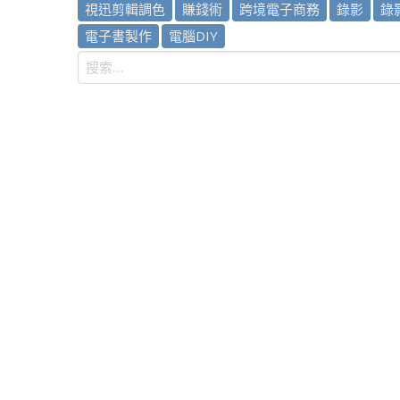
視迅剪輯調色
賺錢術
跨境電子商務
錄影
錄
電子書製作
電腦DIY