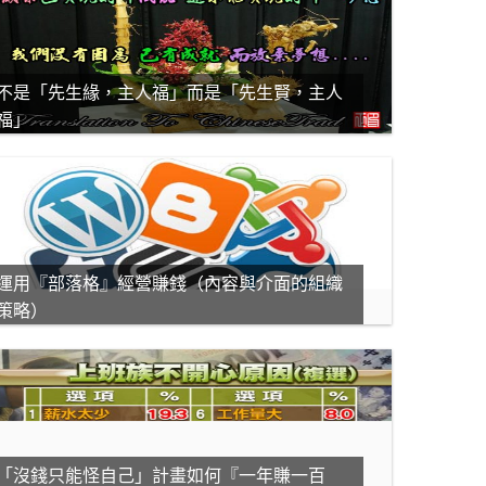
不是「先生緣，主人福」而是「先生賢，主人
福」
運用『部落格』經營賺錢（內容與介面的組織
策略）
「沒錢只能怪自己」計畫如何『一年賺一百