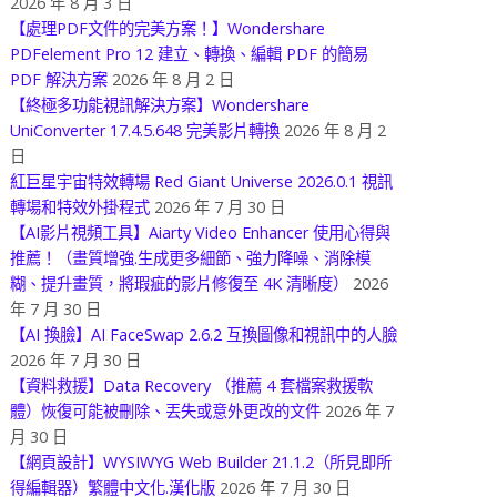
2026 年 8 月 3 日
【處理PDF文件的完美方案！】Wondershare
PDFelement Pro 12 建立、轉換、編輯 PDF 的簡易
PDF 解決方案
2026 年 8 月 2 日
【終極多功能視訊解決方案】Wondershare
UniConverter 17.4.5.648 完美影片轉換
2026 年 8 月 2
日
紅巨星宇宙特效轉場 Red Giant Universe 2026.0.1 視訊
轉場和特效外掛程式
2026 年 7 月 30 日
【AI影片視頻工具】Aiarty Video Enhancer 使用心得與
推薦！（畫質增強.生成更多細節、強力降噪、消除模
糊、提升畫質，將瑕疵的影片修復至 4K 清晰度）
2026
年 7 月 30 日
【AI 換臉】AI FaceSwap 2.6.2 互換圖像和視訊中的人臉
2026 年 7 月 30 日
【資料救援】Data Recovery （推薦 4 套檔案救援軟
體）恢復可能被刪除、丟失或意外更改的文件
2026 年 7
月 30 日
【網頁設計】WYSIWYG Web Builder 21.1.2（所見即所
得編輯器）繁體中文化.漢化版
2026 年 7 月 30 日