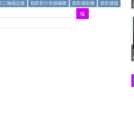
影三軸穩定器
錄影影片剪接編輯
錄影攝影機
錄影運鏡