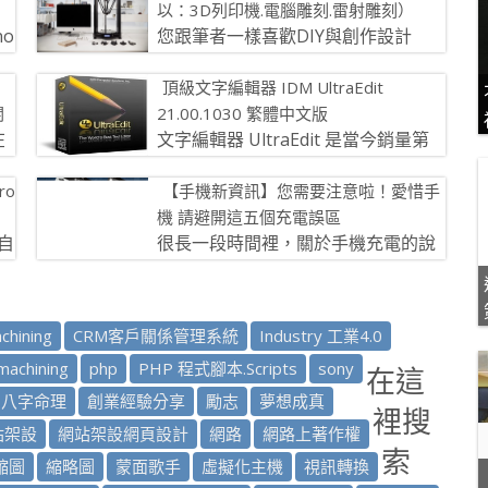
以：3D列印機.電腦雕刻.雷射雕刻）
no
您跟筆者一樣喜歡DIY與創作設計
一款
嗎？您熱愛新的發明與關注科技產業
頂級文字編輯器 IDM UltraEdit
嗎？ 我在無意間發現這個…&#82 […]
闊
21.00.1030 繁體中文版
在
文字編輯器 UltraEdit 是當今銷量第
活
一且最為強大的一款高性價比的文字
ro
【手機新資訊】您需要注意啦！愛惜手
編輯器。 文字編輯器 UltraE […]
機 請避開這五個充電誤區
自
很長一段時間裡，關於手機充電的說
像
法眾說紛紜。 由於手機的快速發展，
一些曾經正確的充電方法如今已經變成了充電誤區
[…]
chining
CRM客戶關係管理系統
Industry 工業4.0
 machining
php
PHP 程式腳本.Scripts
sony
在這
八字命理
創業經驗分享
勵志
夢想成真
裡搜
站架設
網站架設網頁設計
網路
網路上著作權
索
縮圖
縮略圖
蒙面歌手
虛擬化主機
視訊轉換