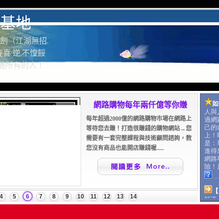
基地
劍（江湖無招.
喜 逆.不惶餒
驚艷所有的人！