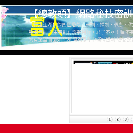
【總教頭】網路秘技密訓
【行走江湖】的四個階段：尋劍、揮劍、佩劍、供
手中無劍.心中有劍）談笑用兵，君子不器！順.不妄
胸有驚雷而面如平湖 凜冽寒冬中悄悄拔劍 然後.