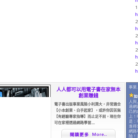
h
h
h
h
h