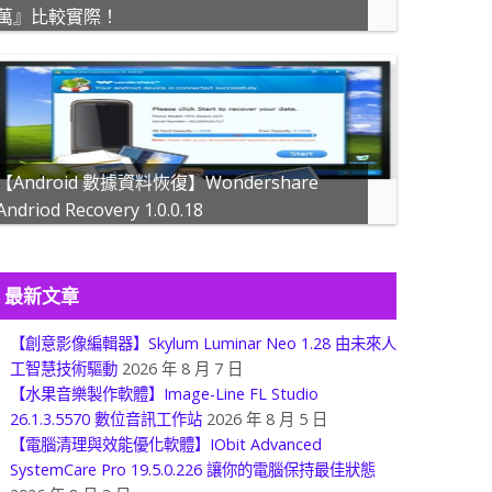
萬』比較實際！
【Android 數據資料恢復】Wondershare
Andriod Recovery 1.0.0.18
最新文章
【創意影像編輯器】Skylum Luminar Neo 1.28 由未來人
工智慧技術驅動
2026 年 8 月 7 日
【水果音樂製作軟體】Image-Line FL Studio
26.1.3.5570 數位音訊工作站
2026 年 8 月 5 日
【電腦清理與效能優化軟體】IObit Advanced
SystemCare Pro 19.5.0.226 讓你的電腦保持最佳狀態