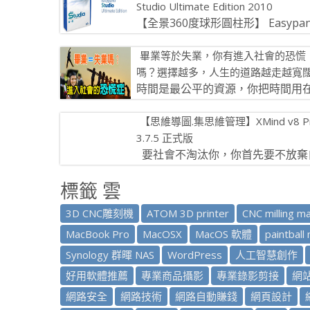
Studio Ultimate Edition 2010
【全景360度球形圓柱形】 Easypa
Studio Ultimate Edition 2010 是
畢業等於失業，你有進入社會的恐慌
[…]
嗎？選擇越多，人生的道路越走越寬
時間是最公平的資源，你把時間用
哪裡，它就會在哪裡結出果實。 生
【思維導圖.集思維管理】XMind v8 P
中，有些人會覺得，為什麼有人總是很幸運，總是
3.7.5 正式版
[…]
要社會不淘汰你，你首先要不放棄
己。 閱讀所獲得的最大快樂，是好
標籤 雲
透過一面鏡子，看到自己的心靈。 […]
3D CNC雕刻機
ATOM 3D printer
CNC milling ma
MacBook Pro
MacOSX
MacOS 軟體
paintball
Synology 群暉 NAS
WordPress
人工智慧創作
好用軟體推薦
專業商品攝影
專業錄影剪接
網
網路安全
網路技術
網路自動賺錢
網頁設計