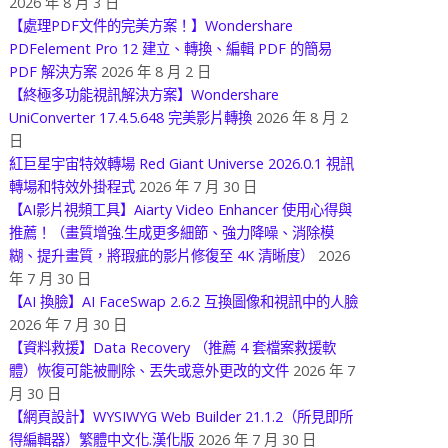
2026 年 8 月 3 日
【處理PDF文件的完美方案！】Wondershare
PDFelement Pro 12 建立、轉換、編輯 PDF 的簡易
PDF 解決方案
2026 年 8 月 2 日
【終極多功能視訊解決方案】Wondershare
UniConverter 17.4.5.648 完美影片轉換
2026 年 8 月 2
日
紅巨星宇宙特效轉場 Red Giant Universe 2026.0.1 視訊
轉場和特效外掛程式
2026 年 7 月 30 日
【AI影片視頻工具】Aiarty Video Enhancer 使用心得與
推薦！（畫質增強.生成更多細節、強力降噪、消除模
糊、提升畫質，將瑕疵的影片修復至 4K 清晰度）
2026
年 7 月 30 日
【AI 換臉】AI FaceSwap 2.6.2 互換圖像和視訊中的人臉
2026 年 7 月 30 日
【資料救援】Data Recovery （推薦 4 套檔案救援軟
體）恢復可能被刪除、丟失或意外更改的文件
2026 年 7
月 30 日
【網頁設計】WYSIWYG Web Builder 21.1.2（所見即所
得編輯器）繁體中文化.漢化版
2026 年 7 月 30 日