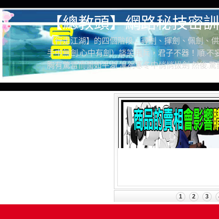
【總教頭】網路秘技密訓
【行走江湖】的四個階段：尋劍、揮劍、佩劍、供
手中無劍.心中有劍）談笑用兵，君子不器！順.不妄
胸有驚雷而面如平湖 凜冽寒冬中悄悄拔劍 然後.