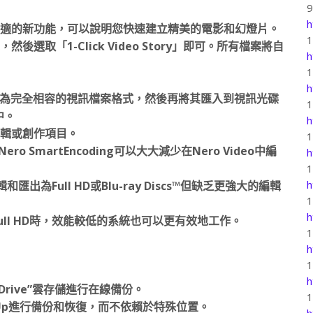
h
一個非常舒適的新功能，可以說明您快速建立精美的電影和幻燈片。
後選取「1-Click Video Story」即可。所有檔案將自
h
h
碼為完全相容的視訊檔案格式，然後再將其匯入到視訊光碟
）中。
h
訊編輯或創作項目。
o SmartEncoding可以大大減少在Nero Video中編
h
h
為Full HD或Blu-ray Discs™但缺乏更強大的編輯
h
Full HD時，效能較低的系統也可以更有效地工作。
h
h
e Drive”雲存儲進行在線備份。
ItUp進行備份和恢復，而不依賴於特殊位置。
h