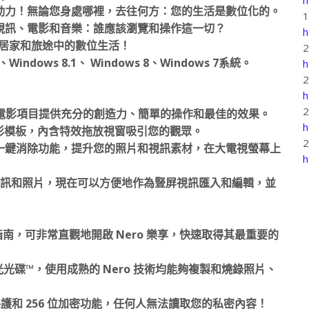
的數位生活全動力！無論您身處哪裡，去往何方：您的生活是數位化的。
視訊、電影和音樂：誰應該瀏覽和操作這一切？
h
證您掌控居家和旅途中的數位生活！
ndows 8.1、 Windows 8、Windows 7系統。
h
h
在為您的電影項目提供充分的創造力、簡單的操作和最佳的效果。
h
電影模板，內含特效拖放視窗吸引您的觀眾。
一鍵消除功能，提升您的照片和視訊素材，在大電視螢幕上
h
上的豎屏視訊和照片，現在可以方便地作為豎屏視訊匯入和編輯，並
 快速入門指南，可非常直觀地開啟 Nero 樂享，快速取得其最重要的
光光碟™，使用成熟的 Nero 技術均能夠複製和燒錄照片、
密碼保護和 256 位加密功能，任何人無法讀取您的私密內容！