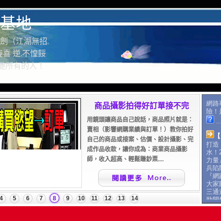
基地
劍（江湖無招.
喜 逆.不惶餒
驚艷所有的人！