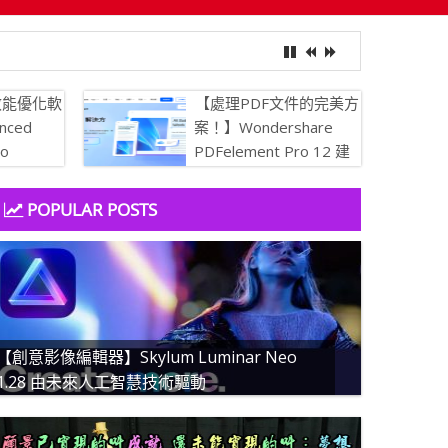
效能優化軟
【處理PDF文件的完美方
nced
案！】Wondershare
ro
PDFelement Pro 12 建
 讓你的電腦保
立、轉換、編輯 PDF 的
簡易 PDF 解決方案
POPULAR POSTS
【創意影像編輯器】Skylum Luminar Neo
1.28 由未來人工智慧技術驅動