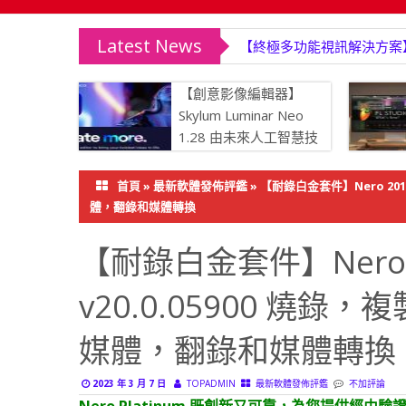
Latest News
【終極多功能視訊解決方案】Wonde
【創意影像編輯器】
Skylum Luminar Neo
1.28 由未來人工智慧技
術驅動
首頁
»
最新軟體發佈評鑑
»
【耐錄白金套件】Nero 2019
體，翻錄和媒體轉換
【耐錄白金套件】Nero 201
v20.0.05900 燒
媒體，翻錄和媒體轉換
2023 年 3 月 7 日
TOPADMIN
最新軟體發佈評鑑
不加評論
Nero Platinum 既創新又可靠，為您提供