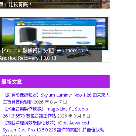
萬』比較實際！
【Android 數據資料恢復】Wondershare
Andriod Recovery 1.0.0.18
最新文章
【創意影像編輯器】Skylum Luminar Neo 1.28 由未來人
工智慧技術驅動
2026 年 8 月 7 日
【水果音樂製作軟體】Image-Line FL Studio
26.1.3.5570 數位音訊工作站
2026 年 8 月 5 日
【電腦清理與效能優化軟體】IObit Advanced
SystemCare Pro 19.5.0.226 讓你的電腦保持最佳狀態