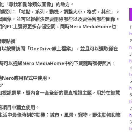
o中全新功能「尋找和刪除類似圖像」的地方。
的類別：「地點，系列，動機，調整大小，格式，其他」。
似圖像，並可以輕鬆決定要刪除哪些以及要保留哪些圖像。
C上獲得更多存儲空間，同時Nero MediaHome也
h
檔案點播'
h
者現在可以按需訪問「OneDrive線上檔案」，並且可以選取僅在
h
以通過Nero MediaHome中的下載隨時獲得照片，
h
其他Nero應用程式中使用。
'
h
主題和視訊選單，還內含一套全新的垂直視訊主題，用於在智慧
h
訊項目中獨立使用。
合每個人生活中最佳時刻的動機：城市，風景，寵物，野生動物和懷
h
h