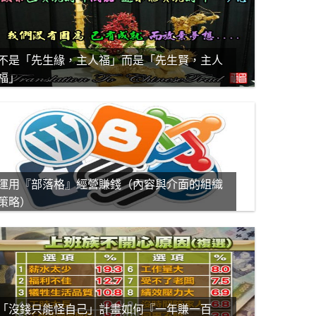
不是「先生緣，主人福」而是「先生賢，主人
福」
運用『部落格』經營賺錢（內容與介面的組織
策略）
「沒錢只能怪自己」計畫如何『一年賺一百