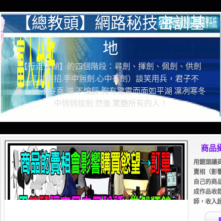
【總教頭】網路秘技密訓基
地
【行走江湖】的四個階段：尋劍、揮劍、佩劍、供劍
（江湖無招.手中無劍.心中有劍）談笑用兵，君子不
器！順.不妄喜 逆.不惶餒 胸有驚雷而面如平湖 凜冽寒冬
中悄悄拔劍 然後.驚艷所有的人！