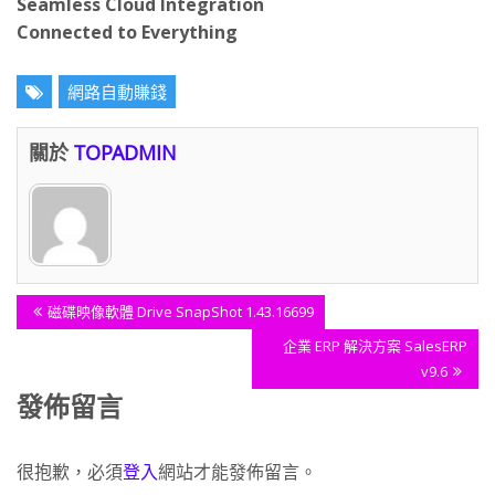
Seamless Cloud Integration
Connected to Everything
網路自動賺錢
關於
TOPADMIN
文
Previous
磁碟映像軟體 Drive SnapShot 1.43.16699
章
Post:
Next
企業 ERP 解決方案 SalesERP
導
Post:
v9.6
覽
發佈留言
很抱歉，必須
登入
網站才能發佈留言。