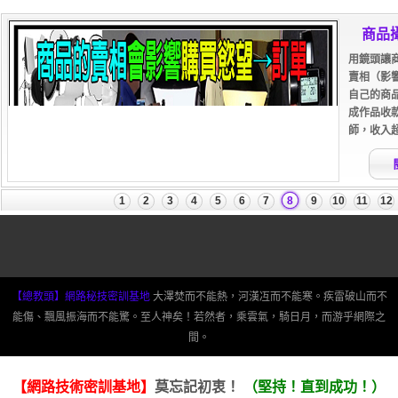
【總教頭】網路秘技密訓基地
大澤焚而不能熱，河漢冱而不能寒。疾雷破山而不
能傷、飄風振海而不能驚。至人神矣！若然者，乘雲氣，騎日月，而游乎網際之
間。
【網路技術密訓基地】
莫忘記初衷！
（堅持！直到成功！）