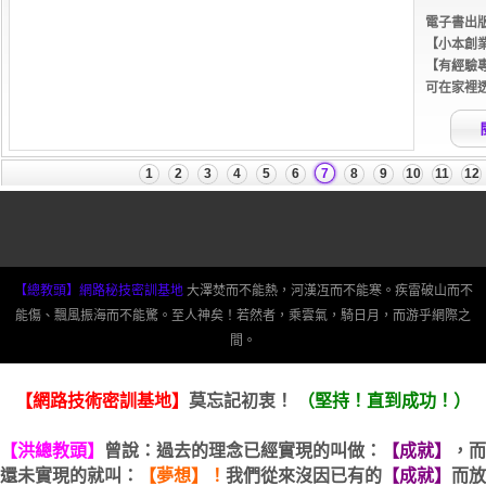
【總教頭】網路秘技密訓基地
大澤焚而不能熱，河漢冱而不能寒。疾雷破山而不
能傷、飄風振海而不能驚。至人神矣！若然者，乘雲氣，騎日月，而游乎網際之
間。
【網路技術密訓基地】
莫忘記初衷！
（堅持！直到成功！）
【洪總教頭】
曾說：過去的理念已經實現的叫做：
【成就】
，而
還未實現的就叫：
【夢想】！
我們從來沒因已有的
【成就】
而放