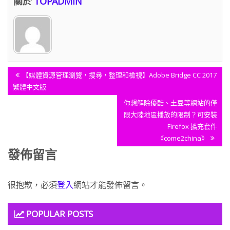
關於
TOPADMIN
文
Previous
【媒體資源管理瀏覽，搜尋，整理和檢視】Adobe Bridge CC 2017
章
Post:
繁體中文版
導
Next
你想解除優酷、土豆等網站的僅
覽
Post:
限大陸地區播放的限制？可安裝
Firefox 擴充套件
《come2china》
發佈留言
很抱歉，必須
登入
網站才能發佈留言。
POPULAR POSTS