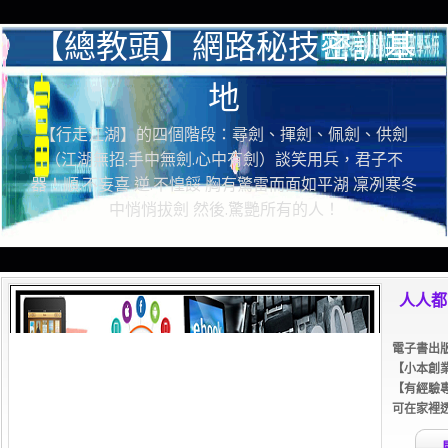
【總教頭】網路秘技密訓基
地
【行走江湖】的四個階段：尋劍、揮劍、佩劍、供劍
（江湖無招.手中無劍.心中有劍）談笑用兵，君子不
器！順.不妄喜 逆.不惶餒 胸有驚雷而面如平湖 凜冽寒冬
中悄悄拔劍 然後.驚艷所有的人！