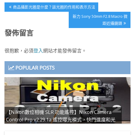
文
Previous
商品攝影光圈是什麼？談光圈的作用和表示方法
章
Post:
Next
新力 Sony 50mm F2.8 Macro 微
導
Post:
距近攝鏡頭
覽
發佈留言
很抱歉，必須
登入
網站才能發佈留言。
POPULAR POSTS
【Nikon數位相機 SLR 功能遙控】Nikon Camera
Control Pro v2.29.1a 遙控曝光模式，快門速度和光
圈