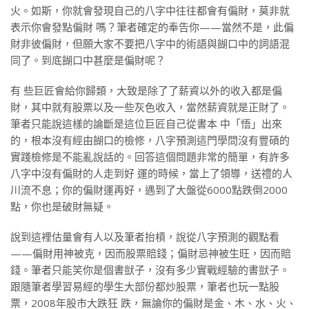
火。如斯，你就會發現自己的八字中往往都會有偏財，莫非就
表示你會發點偏財 嗎？筆者確定的奉告你——當然不是，此偏
財非彼偏財，但願大家不要把八字中的術語與餬口中的詞語混
同了。到底餬口中甚麼是偏財呢？
有 些巨匠會給你歸類，大致是除了了薪資以外的收入都是偏
財，其中就有股票以及一些灰色收入，當然薪資就是正財了。
筆者只能說這樣的論斷是這位巨匠自己從書本 中「悟」出來
的，根本沒有經由餬口的檢修，八字預測這門學問沒有豐碩的
實踐檢修是不能亂說話的。回答這個問題非常的簡單，有許多
八字中沒有偏財的人走到好 運的時候，當上了領導，送禮的人
川流不息；你的偏財運再好，遇到了大盤從6000點跌倒2000
點，你也是破財無疑。
說到這裡估量會有人以及筆者抬槓，說從八字預測的觀點看
——偏財用神被克，因而股票賠錢；偏財忌神被生旺，因而賠
錢。筆者只能笑你是個書獃子，沒有多少實戰經驗的書獃子。
跟隨筆者學習易經的學生大部份都炒股票，筆者也玩一點股
票，2008年股市大跌狂 跌，無論你的偏財是金、木、水、火、