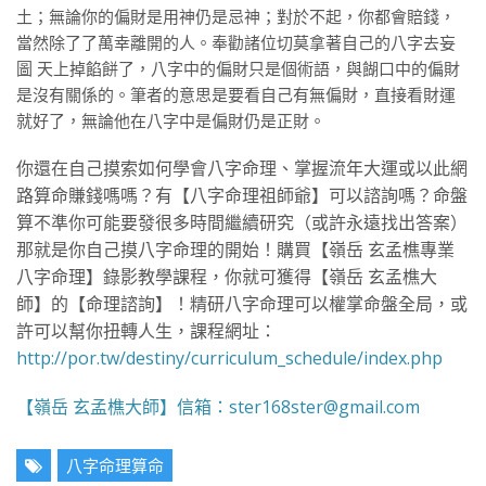
土；無論你的偏財是用神仍是忌神；對於不起，你都會賠錢，
當然除了了萬幸離開的人。奉勸諸位切莫拿著自己的八字去妄
圖 天上掉餡餅了，八字中的偏財只是個術語，與餬口中的偏財
是沒有關係的。筆者的意思是要看自己有無偏財，直接看財運
就好了，無論他在八字中是偏財仍是正財。
你還在自己摸索如何學會八字命理、掌握流年大運或以此網
路算命賺錢嗎嗎？有【八字命理祖師爺】可以諮詢嗎？命盤
算不準你可能要發很多時間繼續研究（或許永遠找出答案）
那就是你自己摸八字命理的開始！購買【嶺岳 玄孟樵專業
八字命理】錄影教學課程，你就可獲得【嶺岳 玄孟樵大
師】的【命理諮詢】！精研八字命理可以權掌命盤全局，或
許可以幫你扭轉人生，課程網址：
http://por.tw/destiny/curriculum_schedule/index.php
【嶺岳 玄孟樵大師】信箱：ster168ster@gmail.com
八字命理算命