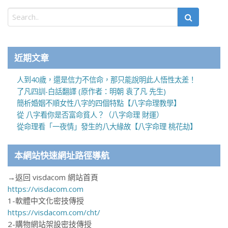
近期文章
人到40歲，還是信力不信命，那只能說明此人悟性太差！
了凡四訓-白話翻譯 (原作者：明朝 袁了凡 先生)
簡析婚姻不順女性八字的四個特點【八字命理教學】
從 八字看你是否富命貧人？（八字命理 財運）
從命理看「一夜情」發生的八大緣故【八字命理 桃花劫】
本網站快速網址路徑導航
→返回 visdacom 網站首頁
https://visdacom.com
1-軟體中文化密技傳授
https://visdacom.com/cht/
2-購物網站架設密技傳授