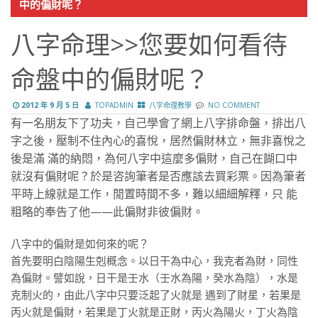
中的偏財呢？
八字命理>>您要如何看待
命盤中的偏財呢？
2012 年 9 月 5 日
TOPADMIN
八字命理教學
NO COMMENT
有一名朋友下了功夫，自己學會了網上八字排命盤，排出八
字之後，壓制不住內心的喜悅，居然偏財林立，無非喜悅之
後是滿 滿的納悶，為何八字中這麼多偏財，自己在餬口中
就沒有偏財呢？於是咨詢筆者是否應該去買彩票。因為筆者
平時上線就是工作，閒置時間不多，難以細細解釋，只 能
粗略的奉告了他——此偏財非彼偏財。
八字中的偏財是如何來的呢？
首先要明白陰陽生剋概念。以日干為中心，我克者為財，同性
為偏財。譬如說，日干是壬水（壬水為陽，癸水為陰），水是
克制火的，由此八字中只要泛起了火就是 遇到了財星，若果是
丙火就是偏財，若果是丁火就是正財，丙火為陽火，丁火為陰