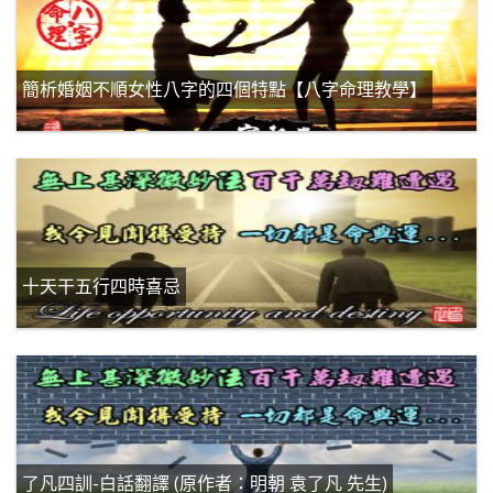
簡析婚姻不順女性八字的四個特點【八字命理教學】
十天干五行四時喜忌
了凡四訓-白話翻譯 (原作者：明朝 袁了凡 先生)