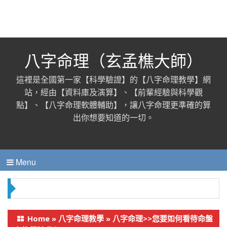
八字命理（玄孟樵大師）
這裡是全國第一家【科學驗證】的【八字命理教學】網
站，經由【資料庫及演算】、【前輩經驗與科學觀
點】、【八字命理軟體輔助】，讓八字命理更準確的算
出你想要知道的一切。
Menu
從 八字看你是否富命貧人？（八字命理 財運）
Home
»
八字命理教學
»
八字命理>>您要如何看待命盤