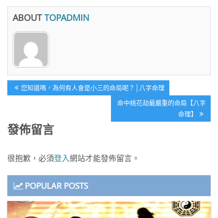
ABOUT
TOPADMIN
文
Previous
您知道嗎，為何有人會是小三的命局呢？│八字命理
章
Post:
Next
命中桃花劫最嚴重的命局【八字
導
Post:
命理】
覽
發佈留言
很抱歉，必須
登入
網站才能發佈留言。
POPULAR POSTS