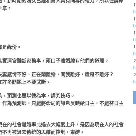
點，新時期的婦女已經和男人具有同等的權力，所以在論命
之章。
h
h
h
那是緣份。
h
其實清官難斷家務事，兩口子離婚總有他們的道理。
h
夫妻感情不好，正在鬧離婚，問我離好，還是不離好？
h
在許多問題上不要武斷。
系，預測也要以德為本，講究技巧。
，作為預測師，只能將命局的訊息反映給日主，不能替日主
現在的社會離婚率比過去大幅度上升，是因為現在人的社會
們不再被過去傳統的思維而控制，束縛。