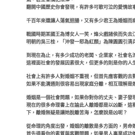
翻開中國歷史你會發現，有許多可歌可泣的愛情故
千百年來還讓人蕩氣迴腸，又有多少君王為婚姻而
戰國時期某國王為博女人一笑，烽火戲諸侯而失去
明朝的吳三桂，「沖發一怒為紅顏」為陳圓圓引清
到現在為止，有多少成功的老闆、企業家，社會名
這裡面社會的發展因素很大，但更多的則是你的人
社會上有許多人對婚姻不重視，但首先應客觀的去
如果不能溝通則很容易出現家庭分離，相互理解是
婚姻是一個社會問題，如果你對你的丈夫、妻子發
現在的很多命理書上在論此人離婚都是以凶斷，這
下，離婚無疑是讓她脫離苦海，怎麼說是凶呢？
從命理的角度出發，婚姻的離散是多方面的，男命
首先得看你的素質與客觀問題，如果男人事業成功