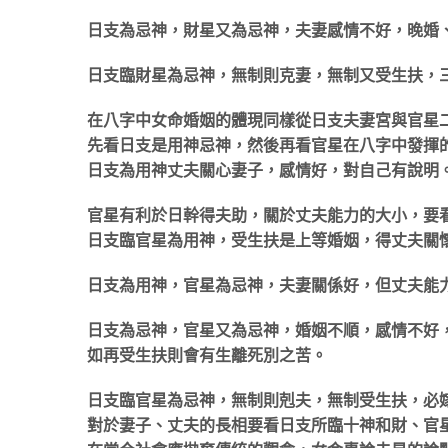
日支為忌神，財星又為忌神，夫妻感情不好，晚婚
日支臨財星為忌神，無制則克妻，無制又受生扶，
在八字中女命婚姻的體現同樣從日支夫妻宮與官星
先看日支是用神忌神，然後再看官星在八字中發揮
日支為用神丈夫關心妻子，感情好，對自己有說明
官星有利於日幹得夫助，關於丈夫能力的大小，要
日支臨官星為用神，受生扶是上等婚姻，得丈夫關
日支為用神，官星為忌神，夫妻關係好，但丈夫能
日支為忌神，官星又為忌神，婚姻不順，感情不好
如再受生扶則會有生離死別之苦。
日支臨官星為忌神，無制則剋夫，無制受生扶，必
對於妻子、丈夫的長相要看日支所臨十神和財、官