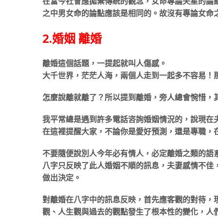
在當今社會應拋棄傳統的觀念，女命專論夫星的論
之中男女命的論點應該是相同的。故沒有專論女命
2.婚姻 離婚
離婚這個話題，一提起就叫人傷感。
大千世界，茫茫人海，兩個人走到一起多不容易！
怎麼說離就離了？所以提到離婚，旁人總會惋惜，
我平常總是遇到許多電話咨詢婚姻情況的，說現在
在這裡提醒大家，不論你是愛好預測，還是專職，
不要隨便說別人今年必有情人，必定離婚之類的語
八字只反映了此人婚姻不順的訊息，夫妻感情不佳
做出決定。
對離婚在八字中的訊息反映，首先應客觀的對待，
觀、人生觀與過去的觀點發生了根本性的變化，人