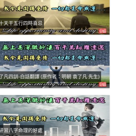
十天干五行四時喜忌
了凡四訓-白話翻譯 (原作者：明朝 袁了凡 先生)
研習八字命理的好處