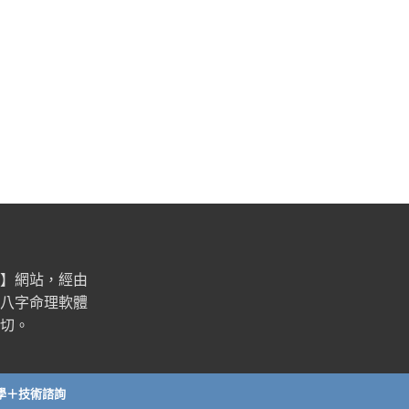
】網站，經由
八字命理軟體
切。
學＋技術諮詢