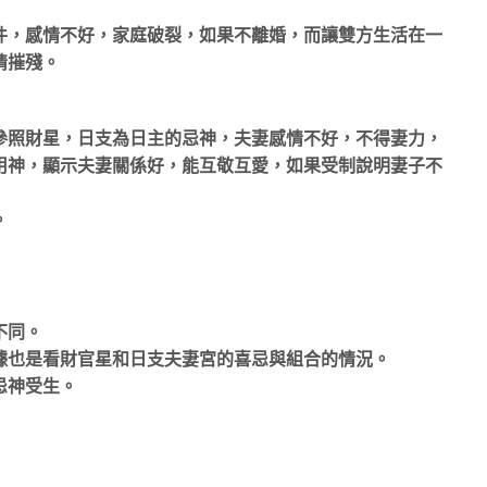
件，感情不好，家庭破裂，如果不離婚，而讓雙方生活在一
情摧殘。
參照財星，日支為日主的忌神，夫妻感情不好，不得妻力，
用神，顯示夫妻關係好，能互敬互愛，如果受制說明妻子不
。
不同。
據也是看財官星和日支夫妻宮的喜忌與組合的情況。
忌神受生。