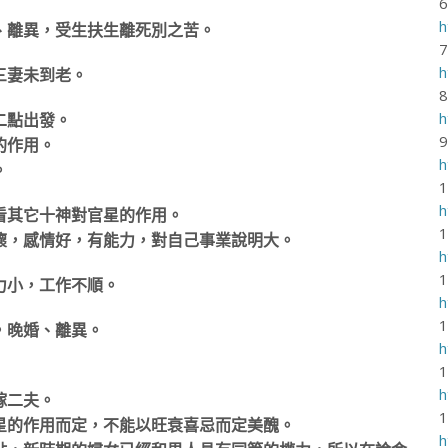
h
、離異，受生扶生離死別之苦。
h
三妻未到老。
h
二點出發。
的作用。
h
。
h
看其它十神對官星的作用。
懷，感情好，有能力，對自己事業說明大。
h
力小，工作不順。
h
，晚婚、離異。
h
h
嫁二夫。
星的作用而定，不能以旺衰喜忌而定美醜。
h