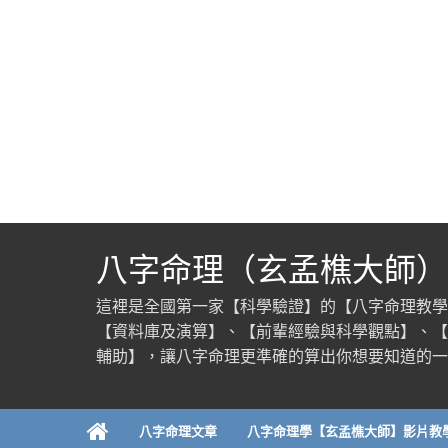
八字命理（玄孟樵大師）
這裡是全國第一家【科學驗證】的【八字命理教學
【資料庫及演算】、【前輩經驗與科學觀點】、【
輔助】，讓八字命理更準確的算出你想要知道的一
八字命理文章
八字命理學【玄孟樵大師】影片教