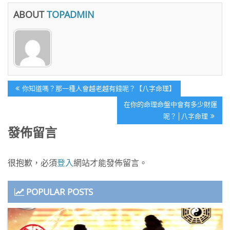
ABOUT
TOPADMIN
文
Previous
你知道嗎？那一種人會越老越有錢呢？【八字命理】
章
Post:
Next
在你的命理命盤中會有多少財運
導
Post:
呢？│八字命理
覽
發佈留言
很抱歉，必須
登入
網站才能發佈留言。
POPULAR POSTS