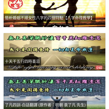
簡析婚姻不順女性八字的四個特點【八字命理教學】
十天干五行四時喜忌
了凡四訓-白話翻譯 (原作者：明朝 袁了凡 先生)