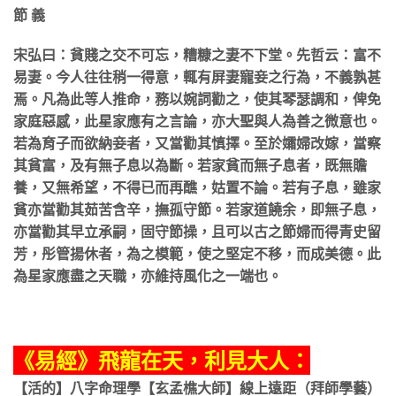
節 義
宋弘曰：貧賤之交不可忘，糟糠之妻不下堂。先哲云：富不
易妻。今人往往稍一得意，輒有屏妻寵妾之行為，不義孰甚
焉。凡為此等人推命，務以婉詞勸之，使其琴瑟調和，俾免
家庭惡感，此星家應有之言論，亦大聖與人為善之微意也。
若為育子而欲納妾者，又當勸其慎擇。至於孀婦改嫁，當察
其貧富，及有無子息以為斷。若家貧而無子息者，既無贍
養，又無希望，不得已而再醮，姑置不論。若有子息，雖家
貧亦當勸其茹苦含辛，撫孤守節。若家道饒余，即無子息，
亦當勸其早立承嗣，固守節操，且可以古之節婦而得青史留
芳，彤管揚休者，為之模範，使之堅定不移，而成美德。此
為星家應盡之天職，亦維持風化之一端也。
《易經》飛龍在天，利見大人：
【活的】八字命理學【玄孟樵大師】線上遠距（拜師學藝）