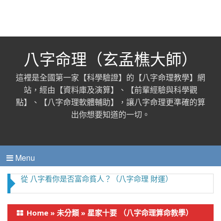
八字命理（玄孟樵大師）
這裡是全國第一家【科學驗證】的【八字命理教學】網
站，經由【資料庫及演算】、【前輩經驗與科學觀
點】、【八字命理軟體輔助】，讓八字命理更準確的算
出你想要知道的一切。
Menu
從命理看「一夜情」發生的八大緣故【八字命理 桃花
劫】
Home
»
未分類
»
星家十要 （八字命理算命教學）