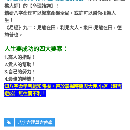
樵大師】的【命理諮詢】！
精研八字命理可以權掌命盤全局，或許可以幫你扭轉人
生！
《易經》九二：見龍在田，利見大人。象曰:見龍在田，德
施普也。
人生要成功的四大要素：
1.高人的指點！
2.貴人的幫助！
3.自己的努力！
4.最佳的時機！
知八字命學者能知時機，善於掌握時機與大運.小運（趨吉
避凶）無往而不利！
八字命理算命教學