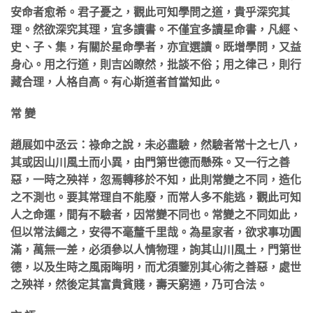
安命者愈希。君子憂之，觀此可知學問之道，貴乎深究其
理。然欲深究其理，宜多讀書。不僅宜多讀星命書，凡經、
史、子、集，有關於星命學者，亦宜選讀。既增學問，又益
身心。用之行道，則吉凶瞭然，批談不俗；用之律己，則行
藏合理，人格自高。有心斯道者首當知此。
常 變
趙展如中丞云：祿命之說，未必盡驗，然驗者常十之七八，
其或因山川風土而小異，由門第世德而懸殊。又一行之善
惡，一時之殃祥，忽焉轉移於不知，此則常變之不同，造化
之不測也。要其常理自不能廢，而常人多不能逃，觀此可知
人之命運，間有不驗者，因常變不同也。常變之不同如此，
但以常法繩之，安得不毫釐千里哉。為星家者，欲求事功圓
滿，萬無一差，必須參以人情物理，詢其山川風土，門第世
德，以及生時之風雨晦明，而尤須鑒別其心術之善惡，處世
之殃祥，然後定其富貴貧賤，壽天窮通，乃可合法。