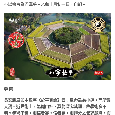
不以余言為河漢乎。乙卯十月初一日，自記。
學 問
長安趙展如中丞序《於平真詮》云：星命雖為小道，而所繫
大焉。近世術士，為餬口計，莫能深究其理，故學術多不
精。學術不精，則信者寡。信者寡，則非分之營求愈熾，而