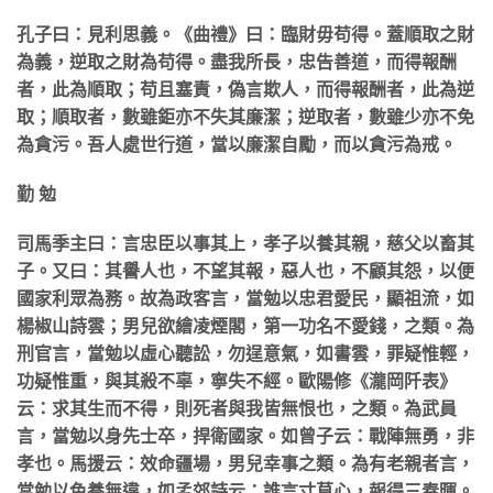
孔子曰：見利思義。《曲禮》曰：臨財毋苟得。蓋順取之財
為義，逆取之財為苟得。盡我所長，忠告善道，而得報酬
者，此為順取；苟且塞責，偽言欺人，而得報酬者，此為逆
取；順取者，數雖鉅亦不失其廉潔；逆取者，數雖少亦不免
為貪污。吾人處世行道，當以廉潔自勵，而以貪污為戒。
勤 勉
司馬季主曰：言忠臣以事其上，孝子以養其親，慈父以畜其
子。又曰：其譽人也，不望其報，惡人也，不顧其怨，以便
國家利眾為務。故為政客言，當勉以忠君愛民，顯祖流，如
楊椒山詩雲；男兒欲繪凌煙閣，第一功名不愛錢，之類。為
刑官言，當勉以虛心聽訟，勿逞意氣，如書雲，罪疑惟輕，
功疑惟重，與其殺不辜，寧失不經。歐陽修《瀧岡阡表》
云：求其生而不得，則死者與我皆無恨也，之類。為武員
言，當勉以身先士卒，捍衛國家。如曾子云：戰陣無勇，非
孝也。馬援云：效命疆場，男兒幸事之類。為有老親者言，
當勉以色養無違，如孟郊詩云：誰言寸草心，報得三春暉。