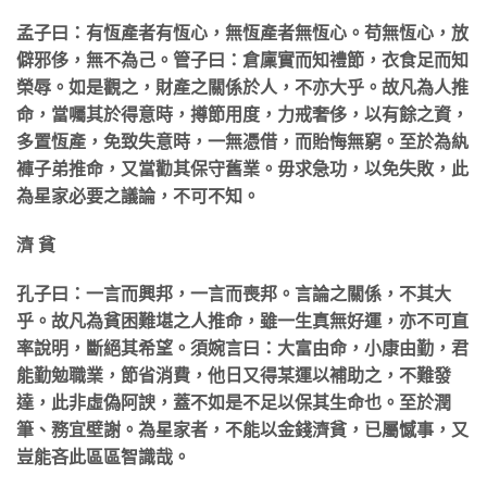
孟子曰：有恆產者有恆心，無恆產者無恆心。苟無恆心，放
僻邪侈，無不為己。管子曰：倉廩實而知禮節，衣食足而知
榮辱。如是觀之，財產之關係於人，不亦大乎。故凡為人推
命，當囑其於得意時，撙節用度，力戒奢侈，以有餘之資，
多置恆產，免致失意時，一無憑借，而貽悔無窮。至於為紈
褲子弟推命，又當勸其保守舊業。毋求急功，以免失敗，此
為星家必要之議論，不可不知。
濟 貧
孔子曰：一言而興邦，一言而喪邦。言論之關係，不其大
乎。故凡為貧困難堪之人推命，雖一生真無好運，亦不可直
率說明，斷絕其希望。須婉言曰：大富由命，小康由勤，君
能勤勉職業，節省消費，他日又得某運以補助之，不難發
達，此非虛偽阿諛，蓋不如是不足以保其生命也。至於潤
筆、務宜壁謝。為星家者，不能以金錢濟貧，已屬憾事，又
豈能吝此區區智識哉。