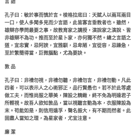
言 語
孔子曰：敏於事而慎於言。梭格拉底曰：天賦人以兩耳兩目
一口，使人多聞多見而少言語，此皆寡言垂教者也。雖然，
雄辯亦學問最要之事，故教育家之講授，演說家之演說、皆
非雄辯不為功。推而至於星卜家，亦何獨不然。總之言語之
道，宜忠實，忌阿諛，宜雅馴，忌卑陋，宜從容，忌躁急，
至於繁簡得當，巨微腦點，尤為要訣。
敦 品
孔子曰：非禮勿視，非禮勿聽，非禮勿言，非禮勿動。凡此
四者，可以表示人之心術邪正，品行賢愚也。若不於此等處
做工夫，而惟尚服之華美，陳設之精緻，終不免為明達君子
所輕視。故吾人欲知敦品，當以視聽言動為本，衣服陳設為
末。苟能如是，則信用遠孚，聲名振大，有不期而然者。此
固盡人當知之理，為星家者，尤宜注意。
廉 潔