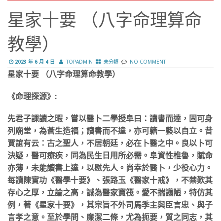
星家十要 （八字命理算命
教學）
2023 年 6 月 4 日
TOPADMIN
未分類
NO COMMENT
星家十要 （八字命理算命教學）
《命理探源》:
先君子課讀之暇，嘗以醫卜二學授阜曰：讀書而達，固可身
列廟堂，為蒼生造福；讀書而不達，亦可籍一藝以自立。昔
賈誼有云：古之聖人，不居朝廷，必在卜醫之中。良以卜可
決疑，醫可療疾，同為民生日用所必需。阜資性椎魯，賦命
亦薄，未能讀書上達，以慰先人。尚幸於醫卜，少役心力。
每讀陳實功《醫學十要》、張路玉《醫家十戒》，不禁歎其
存心之厚，立論之高，誠為醫家寶筏。愛不揣譾陋，特仿其
例，著《星家十要》，其宗旨不外司馬季主與臣言忠、與子
言孝之意。至於學問、廉潔二條，尤為扼要，質之同志，其