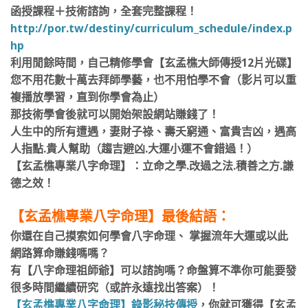
函授課程＋技術諮詢，全套完整課程！
http://por.tw/destiny/curriculum_schedule/index.p
hp
利用閒餘時間，自己精修學會【玄孟樵大師傳授12片光碟】
您不用花數十萬去拜師學藝，也不用怕學不會（影片可以重
複播放學習，直到你學會為止）
那技術學會後就可以開始架設網站賺錢了！
人生中的所有遭遇，妻財子祿、壽夭窮通、富貴吉凶，遇高
人指點.貴人幫助（趨吉避凶.大運小運不會錯過！）
【玄孟樵專業八字命理】：立命之學.改過之法.積善之方.謙
德之效！
【玄孟樵專業八字命理】最後結語：
你還在自己摸索如何學會八字命理、 掌握流年大運或以此
網路算命賺錢嗎嗎？
有【八字命理祖師爺】可以諮詢嗎？命盤算不準你可能要發
很多時間繼續研究（或許永遠找出答案）！
【玄孟樵專業八字命理】錄影秘技傳授
，你就可獲得【玄孟