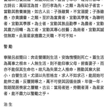
古詩云：萬惡淫為首，百行孝為先，之類。為有幼子者言，
當勸其教養兼施，如古人云：子孫雖賢，不宜溺愛；子孫雖
愚，亦貴讀書，之類。至於為富貴者，宜勸其學寬。為聰明
者，宜勸其學厚。為士者，宜勸其敦品勤學。為農者，宜勸
其盡力田疇．為工者，宜勸其專心技藝；為商者，宜勸其誠
信無欺。此皆星家應盡之天職，不可不知。
警 勵
寧陵呂叔簡曰：奔走營運則生活，安逸惰慢則死亡。蓋生活
為萬事之根本，人無生活，則不能仰事父母，俯畜妻子，而
亦不能保其生命也。故凡為失業之人推命，務勸其棄大就
小，自營生活。尤須以先哲格言，求人不如求己，能屈始可
能伸之義，反覆開導之，萬不可使其因循坐誤，年復一年，
致蹈閒居喪家之覆轍。古云：當局者迷，旁觀者清，為星家
者，能不盡力以警勵之乎。
治 生