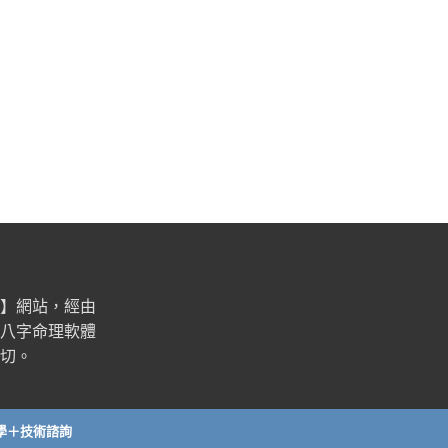
】網站，經由
八字命理軟體
切。
學＋技術諮詢