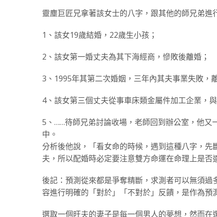
靈塵
巨匠兄拿著該女士的八字，跟其他的師兄弟進
1、該女19歲結婚，22歲生小孩；
2、該女第一婚丈夫為其下海經商，慘敗後離婚；
3、1995年其第二次婚姻，三年內其夫事業失敗，
4、該女第三個丈夫從事車床類金屬件加工企業，
5、……待師兄弟討論收場，老師回到辦公室，他又
中。
分析後他說，「看女命的時候，遇到這種八字，先
夫，所以配婚時必定要注意雙方命運在命理上是否
後記：預測從來都是爭奪精斷，求測者可以無須過
容進行明確的「對於」「不對於」反饋，是作為預
選取一個旺夫的妻子是每一個男人的夢想，然而在