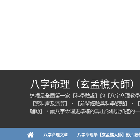
八字命理（玄孟樵大師）
這裡是全國第一家【科學驗證】的【八字命理教學
【資料庫及演算】、【前輩經驗與科學觀點】、【
輔助】，讓八字命理更準確的算出你想要知道的一
八字命理文章
八字命理學【玄孟樵大師】影片教