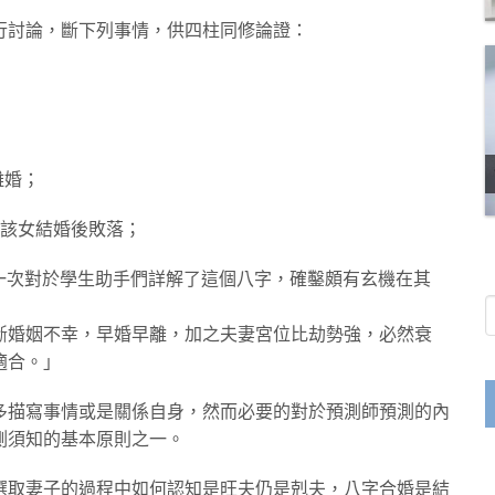
行討論，斷下列事情，供四柱同修論證：
離婚；
與該女結婚後敗落；
一次對於學生助手們詳解了這個八字，確鑿頗有玄機在其
斷婚姻不幸，早婚早離，加之夫妻宮位比劫勢強，必然衰
適合。」
多描寫事情或是關係自身，然而必要的對於預測師預測的內
測須知的基本原則之一。
選取妻子的過程中如何認知是旺夫仍是剋夫，八字合婚是結