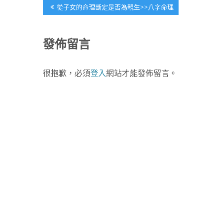
文
Previous
從子女的命理斷定是否為親生>>八字命理
Post:
章
發佈留言
導
很抱歉，必須
登入
網站才能發佈留言。
覽