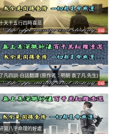
十天干五行四時喜忌
了凡四訓-白話翻譯 (原作者：明朝 袁了凡 先生)
研習八字命理的好處