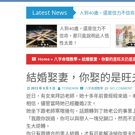
Latest News
了凡四訓-白話翻譯 (原作者
人到40歲，還是信力不
信命，那只能說明此人悟
性太差！
Home
»
八字命理教學
»
結婚娶妻，你娶的是旺夫仍是
結婚娶妻，你娶的是旺
2012 年 9 月 5 日
TOPADMIN
八字命理教學
NO COMMENT
近日，有女來拜訪老師，她十多年前曾經經來過，老
相信，儘管當時她已經離婚2次。
她坐下跟老師寒暄幾句，話題轉到了她老公的事業
「我跟你說過，你可以與戀人一塊兒餬口
，
然而不
生大逆轉。
你只有跟適合的男人結婚，才有可能解決掉你衰夫