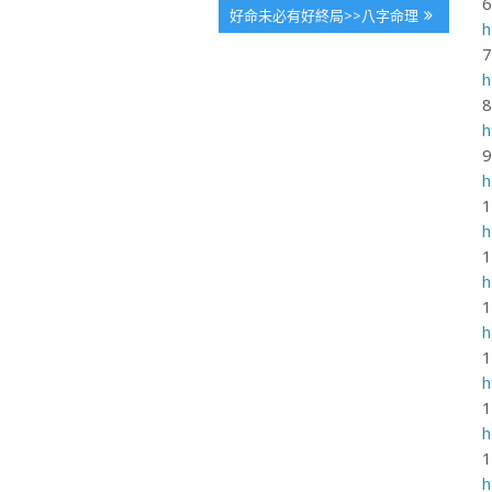
Next
好命未必有好終局>>八字命理
h
Post:
h
h
h
h
h
h
h
h
h