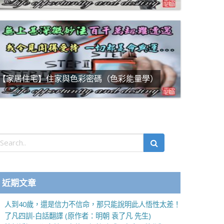
【家居住宅】住家與色彩密碼（色彩能量學）
近期文章
人到40歲，還是信力不信命，那只能說明此人悟性太差！
了凡四訓-白話翻譯 (原作者：明朝 袁了凡 先生)