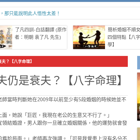
：明朝 袁了凡 先生)
了凡四訓-白話翻譯 (原作
簡析婚姻不順
者：明朝 袁了凡 先生)
四個特點【八
學】
衰夫？【八字命理】
夫仍是衰夫？【八字命理】
師當時判斷她在2009年以前至少有5段婚姻的時候她並不
上面，她說「巨匠，我現在老公的生意又不行了。」
宜領結婚證，男人跟你一旦確立婚姻關係，他的運勢就會發
的尷尬局面。」老師再次強調。「可是我覺患上沒有名分不