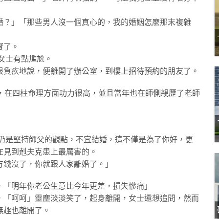
婚？」「那些男人沒一個真心的，我的婚姻怎麼那末複雜
實了。
該女士有點尷尬。
很負疚地說，便離開了辦公室，到樓上招待預約的朋友了。
年，在四柱命理方面功力很高，並且當年也在師側親歷了老師
上仍是堅持師父的觀點，不宜結婚，這不僅是為了你好，更
在見到剋夫克患上最厲害的。
方錢沒了，你就跟人家離婚了。」
，「明年你老公生意比今年更差，損失慘痛」
，「呵呵」
靈塵
淡淡笑了，起身離開，女士還想追問，然而
無趣也離開了。