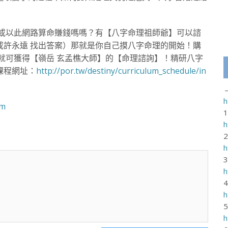
運或以此網路算命賺錢嗎嗎？有【八字命理祖師爺】可以諮
或許永遠 找出答案）那就是你自己摸八字命理的開始！購
就可獲得【嶺岳 玄孟樵大師】的【命理諮詢】！精研八字
課程網址：
http://por.tw/destiny/curriculum_schedule/in
h
om
h
h
h
h
h