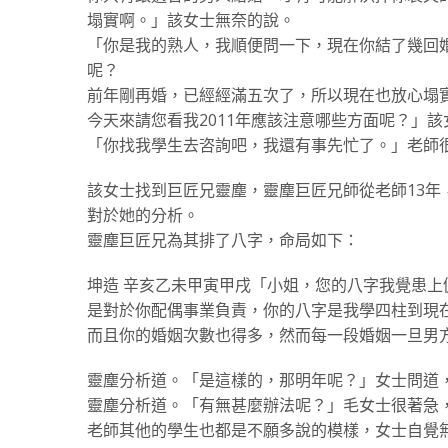
塌實啊。」該女士無奈的說。
「你是我的熟人，我順便問一下，現在你結了幾回
呢？
前年剛再婚，已經經滿五次了，所以現在也放心塌
今天來請您看我2011年應該注意哪些方面呢？」
「你找我學生去咨詢吧，我還有事先忙了。」老師
該女士找到巨匠兄靈塵，
靈塵
巨匠兄師從老師13
對於她的分析。
靈塵
巨匠兄為其排了八字，命局如下：
坤造 辛亥乙未甲寅甲戌「小姐，您的八字我覺患
是對於你配偶事業負責，你的八字是我學四柱到現
而且你的婚姻次數也得多，然而每一段婚姻一旦男
靈塵
分析道。「是這樣的，那明年呢？」女士問道
靈塵
分析道。「有無甚麼辦法呢？」毛女士很著急
老師其他的學生也都是不願多說的模樣，女士自覺