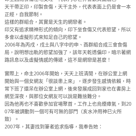
天干帶正印，印製食傷，天干主外，代表表面上仍是會一本
正經，自我節制。
這樣的群組合，其實是天生的網戀者。
印又有追求精神形式的傾向，印下坐食傷又代表慾望，所以
多會以虛擬形式來知足自己的慾望。
2006年為丙戌，戌土與八字中的申、酉群組合成三會食傷
局，說明想出軌的慾望加強了，該年天乾透偏印，暗示著網
路訊息以及虛擬情感的傳遞，這不是網戀是甚麼！
實際上，命主2006年開始，天天上班清閒，在辦公室上網
開始與一個女網友「很談患上來」，逐步發生感情依賴，時
常下班了還呆在辦公室上網，後來發展成回到家也在書房上
網至深夜，與那位女網友可以說是難捨難分。
因為他再也不喜歡參加官場聚首，工作上也烏煙瘴氣，到20
07年被調動到一個可有可無的部門（亥水沖用神巳火所
致）。
2007年，其妻找到筆者追求指導，我奉告她：