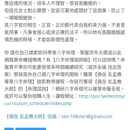
像這樣的情況，得多人不理智，很容易離婚的。
但這位女士對比聰慧，從容沉著地處理好了這個事，防止了
一場婚姻變故。
其八字官印相生，正官、正印都代表自我約束力強，不會意
氣用事，凡事會居心追求正確的法子，所以她在面臨婚姻感
情危機的時候，才能如斯理性處理。
你 還在自己摸索如何學會八字命理、掌握流年大運或以此
網路算命賺錢嗎嗎？有【八字命理祖師爺】可以諮詢嗎？命
盤算不準你可能要發很多時間繼續研究（或許永遠 找出答
案）那就是你自己摸八字命理的開始！購買【嶺岳 玄孟樵
專業八字命理】錄影教學課程，你就可獲得【嶺岳 玄孟樵
大師】的【命理諮詢】！精研八字命理可以權掌命盤全局，
或許可以幫你扭轉人生，課程網址：
http://por.tw/destiny/
curriculum_schedule/index.php
【嶺岳 玄孟樵大師】信箱：ster168ster@gmail.com