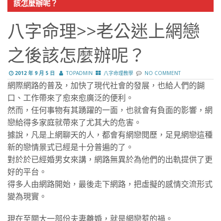
該怎麼辦呢？
八字命理>>老公迷上網戀
之後該怎麼辦呢？
2012 年 9 月 5 日
TOPADMIN
八字命理教學
NO COMMENT
網際網路的普及，加快了現代社會的發展，也給人們的餬
口、工作帶來了愈來愈廣泛的便利。
然而，任何事物有其踴躍的一面，也就會有負面的影響，網
戀給得多家庭就帶來了尤其大的危害。
據說，凡是上網聊天的人，都會有網戀閱歷，足見網戀這種
新的戀情景式已經是十分普遍的了。
對於於已經婚男女來講，網路無異於為他們的出軌提供了更
好的平台。
得多人由網路開始，最後走下網路，把虛擬的感情交流形式
變為現實。
現在至關大一部份夫妻離婚，就是網戀惹的禍。