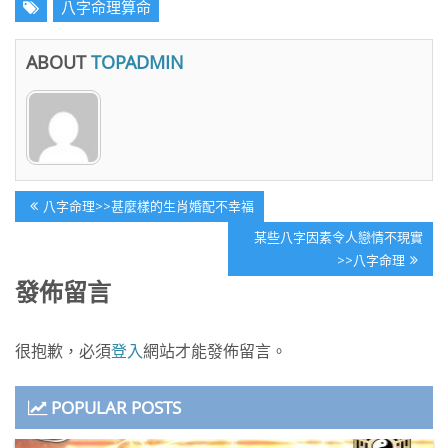
八字命理算命
ABOUT
TOPADMIN
文
Previous
八字命理>>甚麼樣的生肖婚配不幸福
章
Post:
Next
某些八字因素令人戀情不現實
導
Post:
>>八字命理
覽
發佈留言
很抱歉，必須
登入
網站才能發佈留言。
POPULAR POSTS