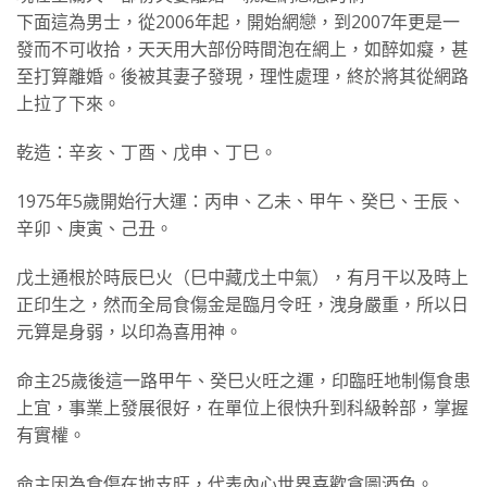
下面這為男士，從2006年起，開始網戀，到2007年更是一
發而不可收拾，天天用大部份時間泡在網上，如醉如癡，甚
至打算離婚。後被其妻子發現，理性處理，終於將其從網路
上拉了下來。
乾造：辛亥、丁酉、戊申、丁巳。
1975年5歲開始行大運：丙申、乙未、甲午、癸巳、壬辰、
辛卯、庚寅、己丑。
戊土通根於時辰巳火（巳中藏戊土中氣），有月干以及時上
正印生之，然而全局食傷金是臨月令旺，洩身嚴重，所以日
元算是身弱，以印為喜用神。
命主25歲後這一路甲午、癸巳火旺之運，印臨旺地制傷食患
上宜，事業上發展很好，在單位上很快升到科級幹部，掌握
有實權。
命主因為食傷在地支旺，代表內心世界喜歡貪圖酒色。