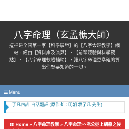
八字命理（玄孟樵大師）
這裡是全國第一家【科學驗證】的【八字命理教學】網
站，經由【資料庫及演算】、【前輩經驗與科學觀
點】、【八字命理軟體輔助】，讓八字命理更準確的算
出你想要知道的一切。
Menu
了凡四訓-白話翻譯 (原作者：明朝 袁了凡 先生)
Home
»
八字命理教學
»
八字命理>>老公迷上網戀之後