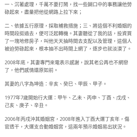
一、沉著處理，千萬不要打鬧，找一些餬口中的事務讓他勞
碌起來，盡量把他從網路上拉下來；
二、依據五行原理，採取補救措施；三、將這個不利婚姻的
時間段挺過去，便可泛起轉機。其妻聽從了我的話，投資買
了一塊地修房子，叫他天天抽時間去支配以及管理，這個人
被迫勞碌起來，根本抽不出時間上網了，逐步也就淡漠了。
2008年底，其妻專門來電表示感謝，說其老公再也不網戀
了，他們感情還原如前。
其妻的八字為坤造：辛亥、癸巳、甲辰、甲子。
1977年7歲開始行大運：甲午、乙未、丙申、丁酉、戊戌、
己亥、庚子、辛丑。
2006年丙戌沖其婚姻宮，2008年進入丁酉大運丁亥年，傷
官透干，大運支合動婚姻宮，這兩年預示婚姻易出狀況。