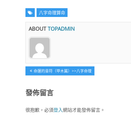
八字命理算命
ABOUT
TOPADMIN
文
Previous
命運的音符（甲木篇）>>八字命理
Post:
章
發佈留言
導
很抱歉，必須
登入
網站才能發佈留言。
覽