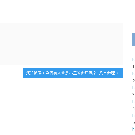
h
Next
您知道嗎，為何有人會是小三的命局呢？│八字命理
h
Post:
h
h
h
h