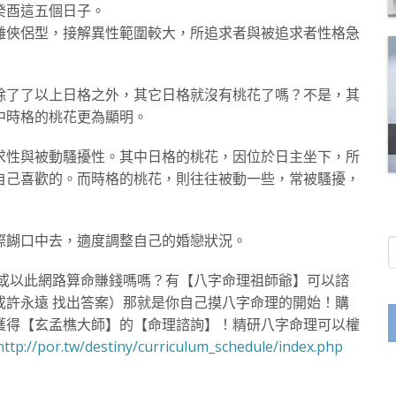
癸酉這五個日子。
雕俠侶型，接解異性範圍較大，所追求者與被追求者性格急
除了了以上日格之外，其它日格就沒有桃花了嗎？不是，其
其中時格的桃花更為顯明。
求性與被動騷擾性。其中日格的桃花，因位於日主坐下，所
自己喜歡的。而時格的桃花，則往往被動一些，常被騷擾，
實際餬口中去，適度調整自己的婚戀狀況。
運或以此網路算命賺錢嗎嗎？有【八字命理祖師爺】可以諮
或許永遠 找出答案）那就是你自己摸八字命理的開始！購
獲得【玄孟樵大師】的【命理諮詢】！精研八字命理可以權
http://por.tw/destiny/curriculum_schedule/index.php