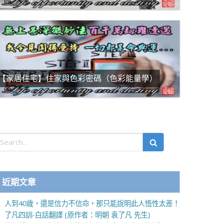
【家居住宅】住家與色彩密碼（色彩能量學）
近期文章
人到40歲，還是信力不信命，那只能說明此人悟性太差！
了凡四訓-白話翻譯 (原作者：明朝 袁了凡 先生)