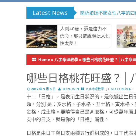
Latest News
簡析婚姻不順女性八字的四
人到40歲，還是信力不
信命，那只能說明此人悟
性太差！
Home
»
八字命理教學
»
哪些日格桃花旺盛？│八字命
哪些日格桃花旺盛？│
2012 年 9 月 5 日
TOPADMIN
八字命理教學
NO COMMENT
十二「日格」，是表示生日狀況的，是依據出生日
類，分別 是：亥水格、子水格、丑土格、寅木格
金格、戌土格。要曉得自己是甚麼格，可從萬年曆
支中的日支，就是你的「日格」屬性。
日格是由日干與日支兩種五行群組成的，日干代表