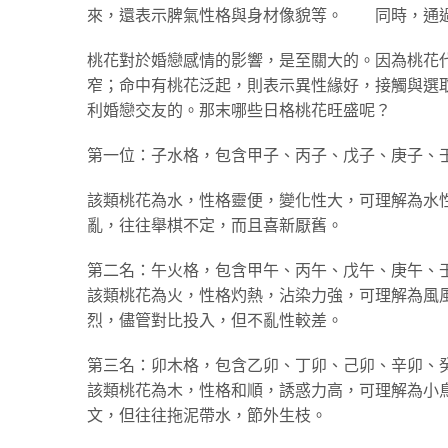
來，還表示脾氣性格與身材像貌等。 同時
桃花對於婚戀感情的影響，是至關大的。因為桃花
窄；命中有桃花泛起，則表示異性緣好，接觸與選
利婚戀交友的。那末哪些日格桃花旺盛呢？
第一位：子水格，包含甲子、丙子、戊子、庚子
該類桃花為水，性格靈便，變化性大，可理解為水
亂，往往舉棋不定，而且喜新厭舊。
第二名：午火格，包含甲午、丙午、戊午、庚午、
該類桃花為火，性格灼熱，沾染力強，可理解為風
烈，儘管對比投入，但不亂性較差。
第三名：卯木格，包含乙卯、丁卯、己卯、辛卯、
該類桃花為木，性格和順，誘惑力高，可理解為小
文，但往往拖泥帶水，節外生枝。