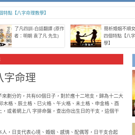
個特點【八字命理教學】
了凡四訓-白話翻譯 (原作
簡析婚姻不順
者：明朝 袁了凡 先生)
四個特點【八
學】
理
八字命理
子來劃分的，共有60個日子，對於應十二地支，歸為十二大
、卯木格、辰土格、巳火格、午火格、未土格、申金格、酉
上，或者網上八 字排命盤，查出你出生日的干支，這個干
本人，日支代表心境、婚姻、感情、配偶等，日干支合起