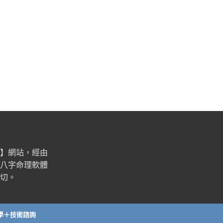
】網站，經由
八字命理軟體
切。
學＋技術諮詢