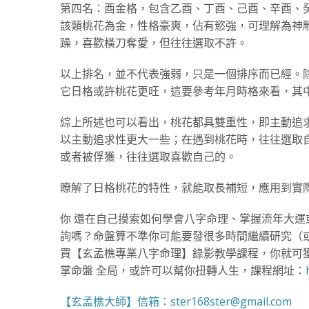
第四名：酉金格，包含乙酉、丁酉、己酉、辛酉、
該類桃花為金，性格豪爽，佔有慾強，可理解為神
躁，喜歡橫刀奪愛，但往往選取不許。
以上排名，並不代表強弱，只是一個排序而已經。
它日格或許桃花更旺，這要參考年月時格來看，
綜上所述也可以看出，桃花都具雙重性，即主動追
以主動追求性更大一些；在遇到桃花時，往往選取
或者被俘獲，往往選取喜歡自己的。
瞭解了日格桃花的特性，就能取長補短，應用到
你 還在自己摸索如何學會八字命理、掌握流年大
詢嗎？命盤算不準你可能要發很多時間繼續研究（
買【玄孟樵專業八字命理】錄影教學課程，你就可
掌命盤 全局，或許可以幫你扭轉人生，課程網址：
【玄孟樵大師】信箱：ster168ster@gmail.com