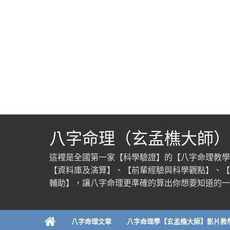
八字命理（玄孟樵大師）
這裡是全國第一家【科學驗證】的【八字命理教學
【資料庫及演算】、【前輩經驗與科學觀點】、【
輔助】，讓八字命理更準確的算出你想要知道的一
八字命理文章
八字命理學【玄孟樵大師】影片教