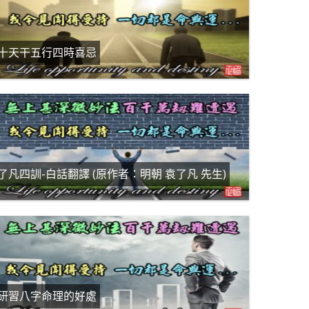
十天干五行四時喜忌
了凡四訓-白話翻譯 (原作者：明朝 袁了凡 先生)
研習八字命理的好處