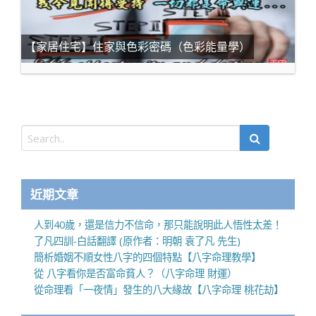
【家居住宅】住家與色彩密碼（色彩能量學）
近期文章
人到40歲，還是信力不信命，那只能說明此人悟性太差！
了凡四訓-白話翻譯 (原作者：明朝 袁了凡 先生)
簡析婚姻不順女性八字的四個特點【八字命理教學】
從 八字看你是否富命貧人？（八字命理 財運）
從命理看「一夜情」發生的八大緣故【八字命理 桃花劫】