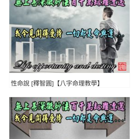
性命說 [釋智圓]【八字命理教學】